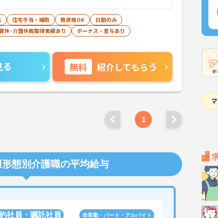
K
住宅手当・補助
無資格OK
日勤のみ
･育休･介護休暇取得実績あり
ボーナス・賞与あり
見る
無料
紹介してもらう
1
用形態別介護職の平均給与
約社員・嘱託社員
非常勤・パート・アルバイト