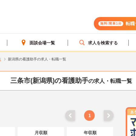
転職
無料!簡単1分
面談会場一覧
求人を検索する
市
新潟県の看護助手の求人・転職一覧
三条市(新潟県)の看護助手
の求人・転職一覧
1
月収順
年収順