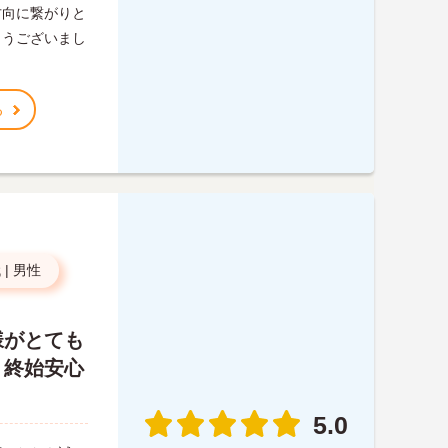
方向に繋がりと
とうございまし
る
代
|
男性
様がとても
、終始安心
5.0