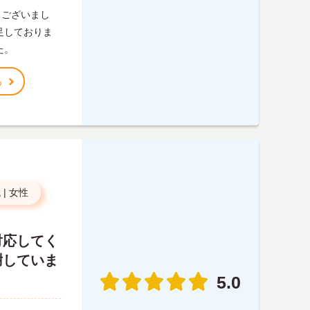
うございまし
足しておりま
た。
る
代
|
女性
対応してく
謝していま
5.0