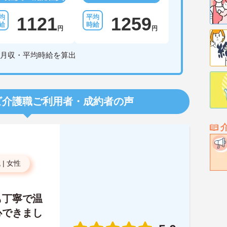
1121
1259
円
円
月収・平均時給を算出
ビ介護職
ご利用者・成約者の声
代
|
女性
も丁寧で温
心できまし