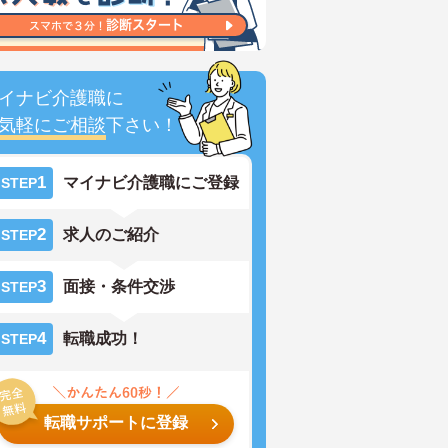
イナビ介護職に
気軽にご相談
下さい！
1
マイナビ介護職にご登録
STEP
2
求人のご紹介
STEP
3
面接・条件交渉
STEP
4
転職成功！
STEP
転職サポートに登録