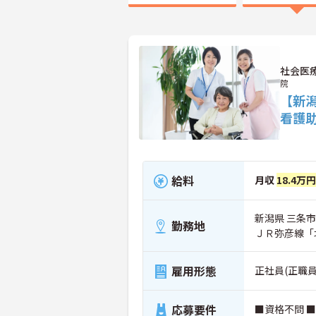
社会医
院
【新
看護
給料
月収
18.4万
新潟県 三条市 
勤務地
ＪＲ弥彦線「
雇用形態
正社員(正職員
応募要件
■資格不問 