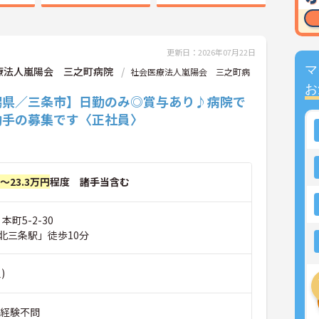
更新日：2026年07月22日
マ
療法人嵐陽会 三之町病院
社会医療法人嵐陽会 三之町病
お
潟県／三条市】日勤のみ◎賞与あり♪病院で
助手の募集です〈正社員〉
円～23.3万円
程度 諸手当含む
本町5-2-30
北三条駅」徒歩10分
)
■経験不問