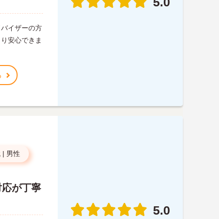
5.0
ドバイザーの方
さり安心できま
。
る
代
|
男性
対応が丁寧
5.0