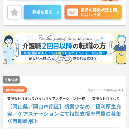
また福利厚生が充実しており、長期的に働ける環境
最新の募集状況を問
が整っています◎
詳細を見る
無料
い合わせる
ご興味ある方には、面接対策ポイントなど、さらに
詳細をお話しいたしますのでお気軽にご相談くださ
い！
募集停止
障がい者施設
更新日：2025年07月24日
有限会社ひまわりひまわりケアステーション1号館
有限会社ひまわり
【岡山県／岡山市南区】残業少なめ／福利厚生充
実／ケアステーションにて相談支援専門員の募集
≪有期雇用≫