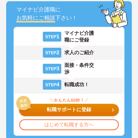
マイナビ介護職に
お気軽にご相談
下さい！
マイナビ介護
1
STEP
職にご登録
2
求人のご紹介
STEP
面接・条件交
3
STEP
渉
4
転職成功！
STEP
転職サポートに登録
はじめて転職する方へ