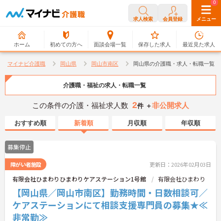
0
0
求人検索
会員登録
メニュー
ホーム
初めての方へ
面談会場一覧
保存した求人
最近見た求人
マイナビ介護職
岡山県
岡山市南区
岡山県の介護職・求人・転職一覧
介護職・福祉の求人・転職一覧
2
この条件の介護・福祉求人数
非公開求人
件 ＋
おすすめ順
新着順
月収順
年収順
募集停止
障がい者施設
更新日：2026年02月03日
有限会社ひまわりひまわりケアステーション1号館
有限会社ひまわり
【岡山県／岡山市南区】勤務時間・日数相談可／
ケアステーションにて相談支援専門員の募集★≪
非常勤≫