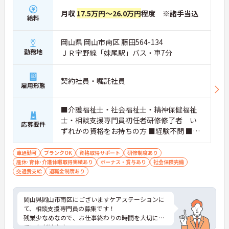
月収
17.5万円～26.0万円
程度 ※諸手当込
給料
岡山県 岡山市南区 藤田564-134
勤務地
ＪＲ宇野線「妹尾駅」バス・車7分
契約社員・嘱託社員
雇用形態
■介護福祉士・社会福祉士・精神保健福祉
士・相談支援専門員初任者研修修了者 い
応募要件
ずれかの資格をお持ちの方 ■経験不問 ■基
本的なWord・Excel操作及びスマートフォ
ン操作ができる方 ■普通自動車運転免許（A
車通勤可
ブランクOK
資格取得サポート
研修制度あり
産休･育休･介護休暇取得実績あり
T限定可）
ボーナス・賞与あり
社会保険完備
交通費支給
退職金制度あり
岡山県岡山市南区にございますケアステーションに
て、相談支援専門員の募集です！
残業少なめなので、お仕事終わりの時間を大切にし
ていただけます。