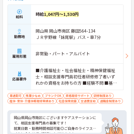
時給
1,047円～1,530円
給料
岡山県 岡山市南区 藤田564-134
勤務地
ＪＲ宇野線「妹尾駅」バス・車7分
非常勤・パート・アルバイト
雇用形態
■介護福祉士・社会福祉士・精神保健福祉
士・相談支援専門員初任者研修修了者いず
応募要件
れかの資格をお持ちの方 ■経験不問 ■基本
的なWord・Excel操作及びスマートフォン
操作ができる方 ■普通自動車運転免許（AT
車通勤可
残業少なめ
ブランクOK
資格取得サポート
研修制度あり
産休･育休･介護休暇取得実績あり
限定可）
社会保険完備
交通費支給
退職金制度あり
岡山県岡山市南区にございますケアステーションに
て、相談支援専門員の募集です！
就業日数・勤務時間相談可能◎ご自身のライフスタ
イルに合わせてご就業いただけます！