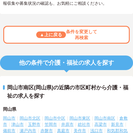
報収集や募集状況の確認も、お気軽にご相談ください。
条件を変更して
▲上に戻る
再検索
他の条件で介護・福祉の求人を探す
岡山市南区(岡山県)の近隣の市区町村から介護・福
祉の求人を探す
岡山県
岡山市
岡山市北区
岡山市中区
岡山市東区
岡山市南区
倉敷
市
津山市
玉野市
笠岡市
井原市
総社市
高梁市
新見市
備前市
瀬戸内市
赤磐市
真庭市
美作市
浅口市
和気郡和気