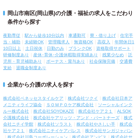
岡山市南区(岡山県)の介護・福祉の求人をこだわり
条件から探す
夜勤専従
駅から徒歩10分以内
車通勤可
寮・借り上げ
住宅手
当・補助
未経験OK
管理職求人
無資格OK
高収入
年間休日1
10日以上
土日祝休
日勤のみ
ブランクOK
資格取得サポート
研修制度あり
産休･育休･介護休暇取得実績あり
残業少なめ
託
児所・育児補助あり
ボーナス・賞与あり
社会保険完備
交通費
支給
退職金制度あり
企業から介護の求人を探す
株式会社ベネッセスタイルケア
株式会社ツクイ
株式会社日本ア
メニティライフ協会
ＳＯＭＰＯケア株式会社
ソーシャルインク
ルー株式会社
株式会社SOYOKAZE
株式会社ケア２１
ALSOK
介護株式会社
株式会社ケアリッツ・アンド・パートナーズ
株式
会社ニチイ学館
株式会社ソラスト
株式会社やさしい手
株式会
社ケア２１
株式会社ニチイケアパレス
株式会社サンガジャパン
株式会社川島コーポレーション
株式会社アンビス
株式会社サ