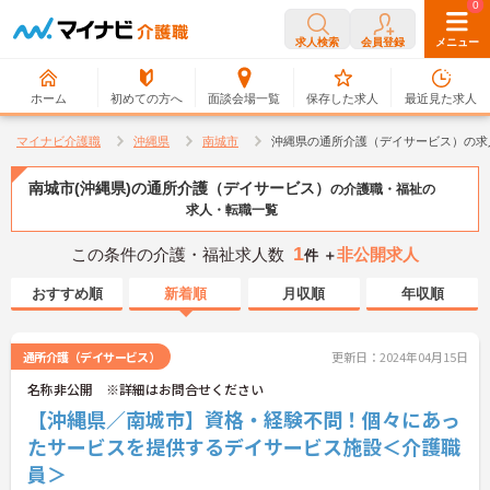
0
0
求人検索
会員登録
メニュー
ホーム
初めての方へ
面談会場一覧
保存した求人
最近見た求人
マイナビ介護職
沖縄県
南城市
沖縄県の通所介護（デイサービス）の求
南城市(沖縄県)の通所介護（デイサービス）
の介護職・福祉の
求人・転職一覧
1
この条件の介護・福祉求人数
非公開求人
件 ＋
おすすめ順
新着順
月収順
年収順
通所介護（デイサービス）
更新日：2024年04月15日
名称非公開 ※詳細はお問合せください
【沖縄県／南城市】資格・経験不問！個々にあっ
たサービスを提供するデイサービス施設＜介護職
員＞