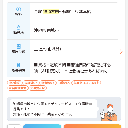
月収
15.0万円
～程度 ※基本給
給料
沖縄県 南城市
勤務地
正社員(正職員)
雇用形態
■資格・経験不問 ■普通自動車運転免許必
応募要件
須（AT限定可） ※社会福祉士あれば尚可
車通勤可
未経験OK
無資格OK
日勤のみ
年間休日110日以上
社会保険完備
交通費支給
沖縄県南城市に位置するデイサービスにて介護職員
募集です！
資格・経験は不問で、残業少なめです。
ご興味のある方には、面接対策ポイントなど、さら
に詳細をお話しいたしますので、お気軽にご相談く