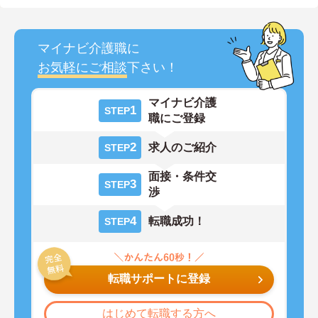
マイナビ介護職に
お気軽にご相談
下さい！
マイナビ介護
1
STEP
職にご登録
2
求人のご紹介
STEP
面接・条件交
3
STEP
渉
4
転職成功！
STEP
転職サポートに登録
はじめて転職する方へ