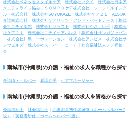
株式会社ベネッセスタイルケア
株式会社ツクイ
株式会社日本ア
メニティライフ協会
ＳＯＭＰＯケア株式会社
ソーシャルインク
ルー株式会社
株式会社SOYOKAZE
株式会社ケア２１
ALSOK
介護株式会社
株式会社ケアリッツ・アンド・パートナーズ
株式
会社ニチイ学館
株式会社ソラスト
株式会社やさしい手
株式会
社ケア２１
株式会社ニチイケアパレス
株式会社サンガジャパン
株式会社川島コーポレーション
株式会社アンビス
株式会社サ
ンウェルズ
株式会社スーパー・コート
社会福祉法人ノテ福祉
会
南城市(沖縄県)の介護・福祉の求人を職種から探す
介護職・ヘルパー
看護助手
ケアマネージャー
南城市(沖縄県)の介護・福祉の求人を資格から探す
介護福祉士
社会福祉士
介護職員初任者研修（ホームヘルパー2
級）
実務者研修（ホームヘルパー1級）