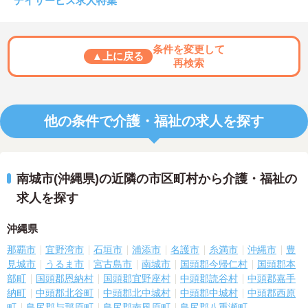
デイサービス求人特集
条件を変更して
▲上に戻る
再検索
他の条件で介護・福祉の求人を探す
南城市(沖縄県)の近隣の市区町村から介護・福祉の
求人を探す
沖縄県
那覇市
宜野湾市
石垣市
浦添市
名護市
糸満市
沖縄市
豊
見城市
うるま市
宮古島市
南城市
国頭郡今帰仁村
国頭郡本
部町
国頭郡恩納村
国頭郡宜野座村
中頭郡読谷村
中頭郡嘉手
納町
中頭郡北谷町
中頭郡北中城村
中頭郡中城村
中頭郡西原
町
島尻郡与那原町
島尻郡南風原町
島尻郡八重瀬町