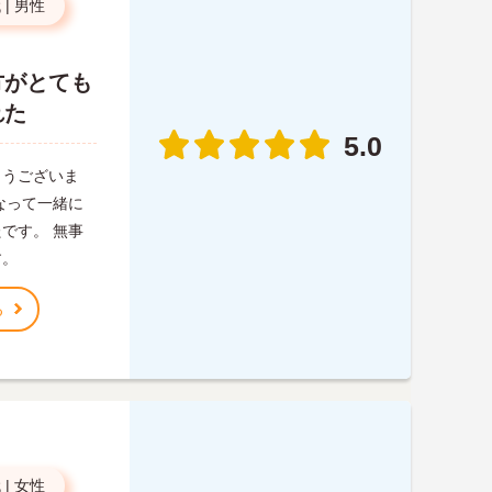
代
|
男性
方がとても
れた
5.0
とうございま
なって一緒に
です。 無事
す。
る
代
|
女性