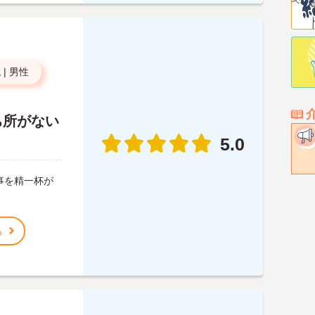
代
|
男性
ち所がない
5.0
事を精一杯が
る