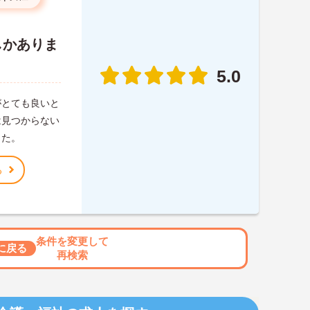
しかありま
5.0
がとても良いと
は見つからない
した。
る
条件を変更して
に戻る
再検索