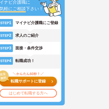
イナビ介護職に
気軽にご相談
下さい！
1
マイナビ介護職にご登録
STEP
2
求人のご紹介
STEP
3
面接・条件交渉
STEP
4
転職成功！
STEP
転職サポートに登録
はじめて転職する方へ