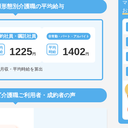
マ
用形態別介護職の平均給与
お
約社員・嘱託社員
非常勤・パート・アルバイト
1225
1402
円
円
月収・平均時給を算出
ビ介護職
ご利用者・成約者の声