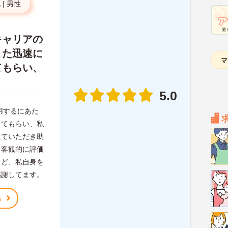
代
|
男性
キャリアの
また迅速に
てもらい、
。
5.0
用するにあた
してもらい、私
えていただき助
、客観的に評価
など、私自身を
感謝してます。
る