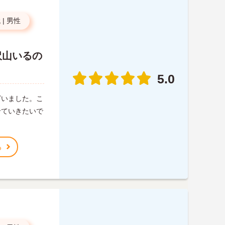
代
|
男性
沢山いるの
5.0
ざいました。こ
せていきたいで
る