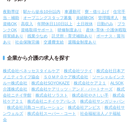
夜勤専従
駅から徒歩10分以内
車通勤可
寮・借り上げ
住宅手
当・補助
オープニングスタッフ募集
未経験OK
管理職求人
無
資格OK
高収入
年間休日110日以上
土日祝休
日勤のみ
ブラ
ンクOK
資格取得サポート
研修制度あり
産休･育休･介護休暇取
得実績あり
残業少なめ
託児所・育児補助あり
ボーナス・賞与
あり
社会保険完備
交通費支給
退職金制度あり
企業から介護の求人を探す
株式会社ベネッセスタイルケア
株式会社ツクイ
株式会社日本ア
メニティライフ協会
ＳＯＭＰＯケア株式会社
ソーシャルインク
ルー株式会社
株式会社SOYOKAZE
株式会社ケア２１
ALSOK
介護株式会社
株式会社ケアリッツ・アンド・パートナーズ
株式
会社ニチイ学館
株式会社ソラスト
株式会社やさしい手
株式会
社ケア２１
株式会社ニチイケアパレス
株式会社サンガジャパン
株式会社川島コーポレーション
株式会社アンビス
株式会社サ
ンウェルズ
株式会社スーパー・コート
社会福祉法人ノテ福祉
会