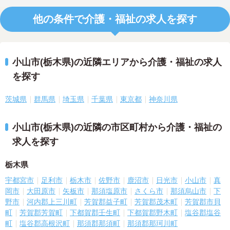
他の条件で介護・福祉の求人を探す
小山市(栃木県)の近隣エリアから介護・福祉の求人
を探す
茨城県
群馬県
埼玉県
千葉県
東京都
神奈川県
小山市(栃木県)の近隣の市区町村から介護・福祉の
求人を探す
栃木県
宇都宮市
足利市
栃木市
佐野市
鹿沼市
日光市
小山市
真
岡市
大田原市
矢板市
那須塩原市
さくら市
那須烏山市
下
野市
河内郡上三川町
芳賀郡益子町
芳賀郡茂木町
芳賀郡市貝
町
芳賀郡芳賀町
下都賀郡壬生町
下都賀郡野木町
塩谷郡塩谷
町
塩谷郡高根沢町
那須郡那須町
那須郡那珂川町