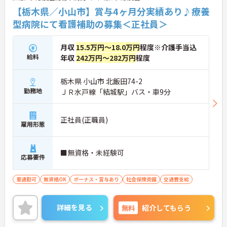
【栃木県／小山市】賞与4ヶ月分実績あり♪療養
型病院にて看護補助の募集＜正社員＞
月収
15.5万円～18.0万円
程度※介護手当込
給料
年収
242万円～282万円
程度
栃木県 小山市 北飯田74-2
勤務地
ＪＲ水戸線「結城駅」バス・車9分
正社員(正職員)
雇用形態
■無資格・未経験可
応募要件
車通勤可
無資格OK
ボーナス・賞与あり
社会保険完備
交通費支給
詳細を見る
無料
紹介してもらう