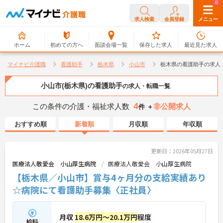
0
0
求人検索
会員登録
メニュー
ホーム
初めての方へ
面談会場一覧
保存した求人
最近見た求人
マイナビ介護職
看護助手
栃木県
小山市
栃木県の看護助手の求人
小山市(栃木県)の看護助手
の求人・転職一覧
4
この条件の介護・福祉求人数
非公開求人
件 ＋
おすすめ順
新着順
月収順
年収順
更新日：2026年05月27日
医療法人敬愛会 小山厚生病院
医療法人敬愛会 小山厚生病院
【栃木県／小山市】賞与4ヶ月分の支給実績あり
☆病院にて看護助手募集〈正社員〉
月収
18.6万円～20.1万円
程度
給料