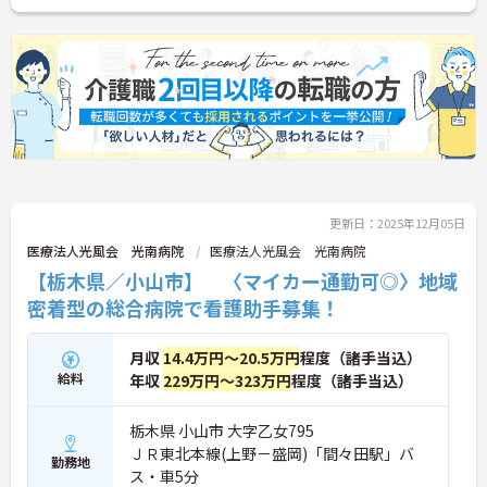
更新日：2025年12月05日
医療法人光風会 光南病院
医療法人光風会 光南病院
【栃木県／小山市】 〈マイカー通勤可◎〉地域
密着型の総合病院で看護助手募集！
月収
14.4万円～20.5万円
程度（諸手当込）
給料
年収
229万円～323万円
程度（諸手当込）
栃木県 小山市 大字乙女795
ＪＲ東北本線(上野－盛岡)「間々田駅」バ
勤務地
ス・車5分