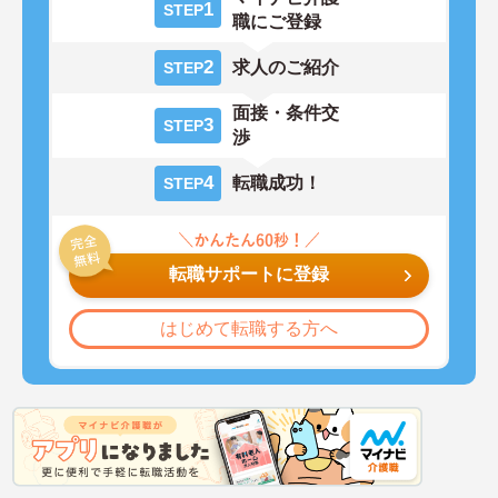
1
STEP
職にご登録
2
求人のご紹介
STEP
面接・条件交
3
STEP
渉
4
転職成功！
STEP
転職サポートに登録
はじめて転職する方へ