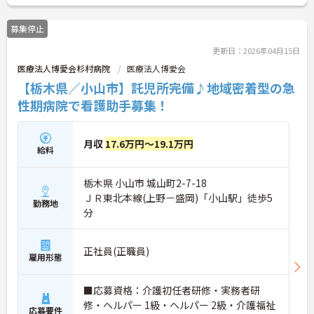
募集停止
更新日：2026年04月15日
医療法人博愛会杉村病院
医療法人博愛会
【栃木県／小山市】託児所完備♪地域密着型の急
性期病院で看護助手募集！
月収
17.6万円～19.1万円
給料
栃木県 小山市 城山町2-7-18
ＪＲ東北本線(上野－盛岡)「小山駅」徒歩5
勤務地
分
正社員(正職員)
雇用形態
■応募資格：介護初任者研修・実務者研
修・ヘルパー 1級・ヘルパー 2級・介護福祉
応募要件