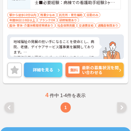
士■必要経験：病棟での看護助手経験3ヶ月
以上または、高齢者施設での介護職経験3ヶ
月以上、障がい者支援施設での生活支援員
駅から徒歩10分以内
残業少なめ
託児所・育児補助
日勤のみ
年間休日110日以上
経験3ヶ月以上ある方を募集。
ブランクOK
研修制度あり
産休･育休･介護休暇取得実績あり
社会保険完備
交通費支給
退職金制度あり
地域福祉の発展の担い手になることを使命とし、病
院、老健、デイケアサービス護事業を展開しており
ます。
指導担当者を選任しサポート体制もあるため、ブラ
ンクのある方もご安心ください。また、未就学児対
最新の募集状況を問
象の託児所利用も可能です！
詳細を見る
無料
い合わせる
ご興味のある方は、ぜひお気軽にお問い合わせくだ
さい♪
4
件中 1-4件を表示
1