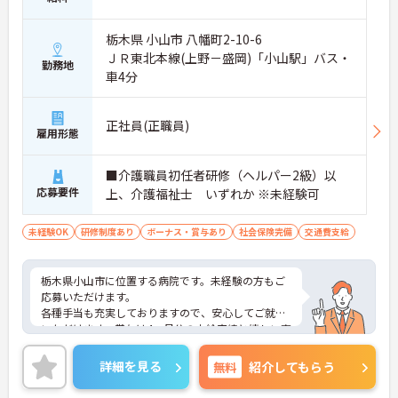
栃木県 小山市 八幡町2-10-6
ＪＲ東北本線(上野－盛岡)「小山駅」バス・
勤務地
車4分
正社員(正職員)
雇用形態
■介護職員初任者研修（ヘルパー2級）以
応募要件
上、介護福祉士 いずれか ※未経験可
未経験OK
研修制度あり
ボーナス・賞与あり
社会保険完備
交通費支給
栃木県小山市に位置する病院です。未経験の方もご
応募いただけます。
各種手当も充実しておりますので、安心してご就業
いただけます。賞与は4ヶ月分の支給実績と嬉しい高
待遇です。
ご興味のある方には、面接対策ポイントなど、さら
詳細を見る
無料
紹介してもらう
に詳細をお話しいたしますのでお気軽にご相談くだ
さい！