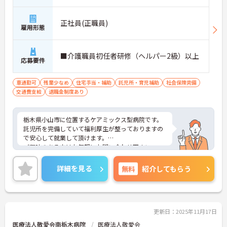
正社員(正職員)
雇用形態
■介護職員初任者研修（ヘルパー2級）以上
応募要件
車通勤可
残業少なめ
住宅手当・補助
託児所・育児補助
社会保険完備
交通費支給
退職金制度あり
栃木県小山市に位置するケアミックス型病院です。
託児所を完備していて福利厚生が整っておりますの
で安心して就業して頂けます。
ご興味のある方はお気軽にお問い合わせ下さい。
詳細を見る
無料
紹介してもらう
更新日：2025年11月17日
医療法人敬愛会南栃木病院
医療法人敬愛会