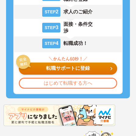
2
求人のご紹介
STEP
面接・条件交
3
STEP
渉
4
転職成功！
STEP
転職サポートに登録
はじめて転職する方へ