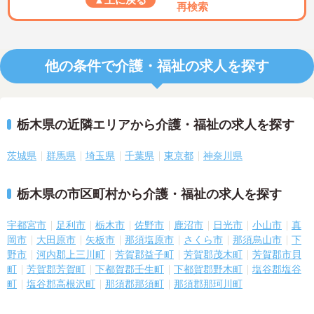
再検索
他の条件で介護・福祉の求人を探す
栃木県の近隣エリアから介護・福祉の求人を探す
茨城県
群馬県
埼玉県
千葉県
東京都
神奈川県
栃木県の市区町村から介護・福祉の求人を探す
宇都宮市
足利市
栃木市
佐野市
鹿沼市
日光市
小山市
真
岡市
大田原市
矢板市
那須塩原市
さくら市
那須烏山市
下
野市
河内郡上三川町
芳賀郡益子町
芳賀郡茂木町
芳賀郡市貝
町
芳賀郡芳賀町
下都賀郡壬生町
下都賀郡野木町
塩谷郡塩谷
町
塩谷郡高根沢町
那須郡那須町
那須郡那珂川町