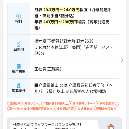
月収
20.3万円～24.0万円
程度（介護処遇手
当・夜勤手当5回分込）
給料
年収
243万円～288万円
程度（賞与別途支
給）
栃木県 下都賀郡野木町 野木2639
ＪＲ東北本線(上野－盛岡)「古河駅」バス・
勤務地
車8分
正社員(正職員)
雇用形態
■介護福祉士 又は 介護職員初任者研修（ヘ
応募要件
ルパー2級）以上 ※無資格の方は要相談
車通勤可
残業少なめ
年間休日110日以上
資格取得サポート
研修制度あり
産休･育休･介護休暇取得実績あり
社会保険完備
交通費支給
退職金制度あり
残業少なめでライフワークバランスが実現！