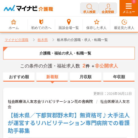
0
0
求人検索
会員登録
メニュー
ホーム
初めての方へ
面談会場一覧
保存した求人
最近見た求人
マイナビ介護職
栃木県
栃木県の介護職・求人・転職一覧
介護職・福祉の求人・転職一覧
2
この条件の介護・福祉求人数
非公開求人
件 ＋
おすすめ順
新着順
月収順
年収順
更新日：2026年06月11日
社会医療法人友志会リハビリテーション花の舎病院
社会医療法人友志
会
【栃木県／下都賀郡野木町】無資格可♪大手法人
が運営するリハビリテーション専門病院での看護
助手募集