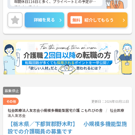
年間休日116日と多く、プライベートとの予定が立
てやすいです！
また賞与3.50ヶ月実績と頑張りをきちんと評価して
くださいます。
詳細を見る
無料
紹介してもらう
ご興味のある方はお気軽にお問い合わせ下さい。
募集停止
その他
更新日：2026年03月11日
社会医療法人友志会小規模多機能型居宅介護 こもれびの舎
社会医療
法人友志会
【栃木県／下都賀郡野木町】 小規模多機能型施
設での介護職員の募集です