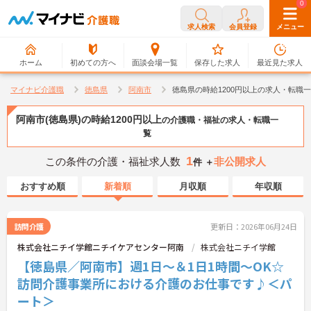
0
0
求人検索
会員登録
メニュー
ホーム
初めての方へ
面談会場一覧
保存した求人
最近見た求人
マイナビ介護職
徳島県
阿南市
徳島県の時給1200円以上の求人・転職
阿南市(徳島県)の時給1200円以上
の介護職・福祉の求人・転職一
覧
1
この条件の介護・福祉求人数
非公開求人
件 ＋
おすすめ順
新着順
月収順
年収順
訪問介護
更新日：2026年06月24日
株式会社ニチイ学館ニチイケアセンター阿南
株式会社ニチイ学館
【徳島県／阿南市】週1日～＆1日1時間～OK☆
訪問介護事業所における介護のお仕事です♪＜パ
ート＞