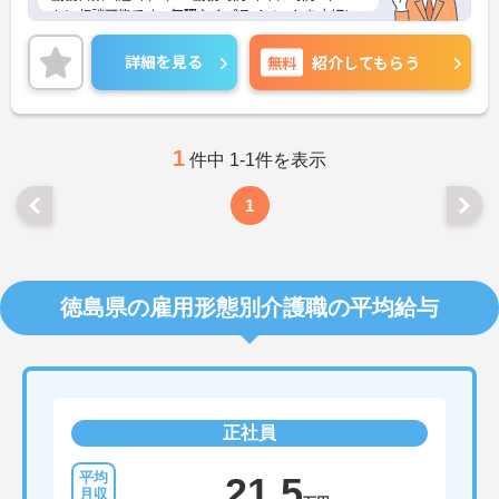
もに相談可能です。無理なくプライベートを大切に
しながらご勤務いただけます。また、育児休業・介
護休業・看護休暇の取得実績があり、ライフステー
詳細を見る
無料
紹介してもらう
ジが変化しても働ける職場環境です。
ご興味のある方には、面接対策ポイントなど、さら
に詳細をご案内しますのでお気軽にご相談くださ
い！
1
件中 1-1件を表示
1
徳島県の雇用形態別介護職の平均給与
正社員
21.5