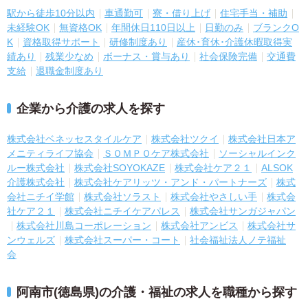
駅から徒歩10分以内
車通勤可
寮・借り上げ
住宅手当・補助
未経験OK
無資格OK
年間休日110日以上
日勤のみ
ブランクO
K
資格取得サポート
研修制度あり
産休･育休･介護休暇取得実
績あり
残業少なめ
ボーナス・賞与あり
社会保険完備
交通費
支給
退職金制度あり
企業から介護の求人を探す
株式会社ベネッセスタイルケア
株式会社ツクイ
株式会社日本ア
メニティライフ協会
ＳＯＭＰＯケア株式会社
ソーシャルインク
ルー株式会社
株式会社SOYOKAZE
株式会社ケア２１
ALSOK
介護株式会社
株式会社ケアリッツ・アンド・パートナーズ
株式
会社ニチイ学館
株式会社ソラスト
株式会社やさしい手
株式会
社ケア２１
株式会社ニチイケアパレス
株式会社サンガジャパン
株式会社川島コーポレーション
株式会社アンビス
株式会社サ
ンウェルズ
株式会社スーパー・コート
社会福祉法人ノテ福祉
会
阿南市(徳島県)の介護・福祉の求人を職種から探す