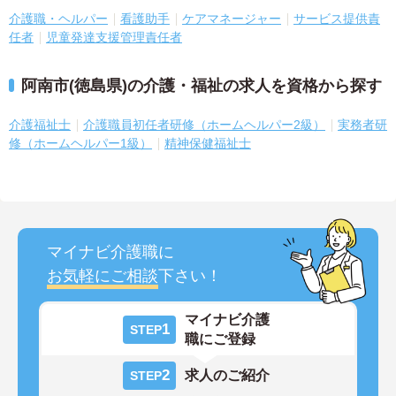
介護職・ヘルパー
看護助手
ケアマネージャー
サービス提供責
任者
児童発達支援管理責任者
阿南市(徳島県)の介護・福祉の求人を資格から探す
介護福祉士
介護職員初任者研修（ホームヘルパー2級）
実務者研
修（ホームヘルパー1級）
精神保健福祉士
マイナビ介護職に
お気軽にご相談
下さい！
マイナビ介護
1
STEP
職にご登録
2
求人のご紹介
STEP