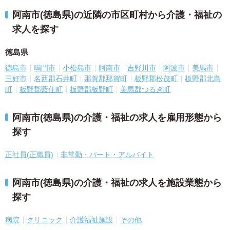
阿南市(徳島県)の近隣の市区町村から介護・福祉の
求人を探す
徳島県
徳島市
鳴門市
小松島市
阿南市
吉野川市
阿波市
美馬市
三好市
名西郡石井町
那賀郡那賀町
板野郡松茂町
板野郡北島
町
板野郡藍住町
板野郡板野町
美馬郡つるぎ町
阿南市(徳島県)の介護・福祉の求人を雇用形態から
探す
正社員(正職員)
非常勤・パート・アルバイト
阿南市(徳島県)の介護・福祉の求人を施設業態から
探す
病院
クリニック
介護福祉施設
その他