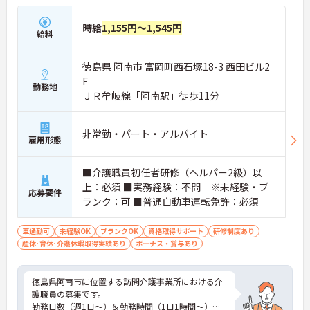
時給
1,155円～1,545円
給料
徳島県 阿南市 富岡町西石塚18-3 西田ビル2
F
勤務地
ＪＲ牟岐線「阿南駅」徒歩11分
非常勤・パート・アルバイト
雇用形態
■介護職員初任者研修（ヘルパー2級）以
上：必須 ■実務経験：不問 ※未経験・ブ
応募要件
ランク：可 ■普通自動車運転免許：必須
車通勤可
未経験OK
ブランクOK
資格取得サポート
研修制度あり
産休･育休･介護休暇取得実績あり
ボーナス・賞与あり
徳島県阿南市に位置する訪問介護事業所における介
護職員の募集です。
勤務日数（週1日～）＆勤務時間（1日1時間～）と