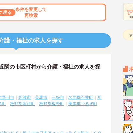
条件を変更して
に戻る
再検索
介護・福祉の求人を探す
の近隣の市区町村から介護・福祉の求人を探
吉野川市
阿波市
美馬市
三好市
名西郡石井町
那
島町
板野郡藍住町
板野郡板野町
美馬郡つるぎ町