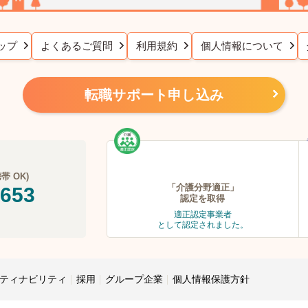
ップ
よくあるご質問
利用規約
個人情報について
転職サポート申し込み
 OK)
「介護分野適正」
-653
認定を取得
適正認定事業者
として認定されました。
ティナビリティ
採用
グループ企業
個人情報保護方針