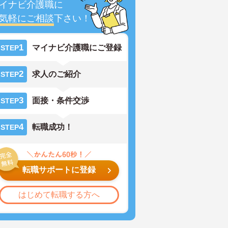
イナビ介護職に
気軽にご相談
下さい！
1
マイナビ介護職にご登録
STEP
2
求人のご紹介
STEP
3
面接・条件交渉
STEP
4
転職成功！
STEP
転職サポートに登録
はじめて転職する方へ