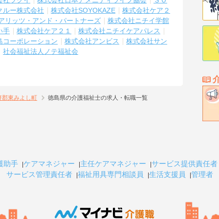
会社ツクイ
株式会社日本アメニティライフ協会
ＳＯ
クルー株式会社
株式会社SOYOKAZE
株式会社ケア２
アリッツ・アンド・パートナーズ
株式会社ニチイ学館
い手
株式会社ケア２１
株式会社ニチイケアパレス
島コーポレーション
株式会社アンビス
株式会社サン
社会福祉法人ノテ福祉会
好郡東みよし町
徳島県の介護福祉士の求人・転職一覧
護助手
ケアマネジャー
主任ケアマネジャー
サービス提供責任者
サービス管理責任者
福祉用具専門相談員
生活支援員
管理者