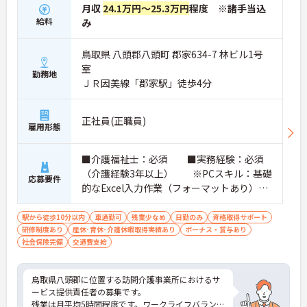
月収
24.1万円～25.3万円
程度 ※諸手当込
給料
み
鳥取県 八頭郡八頭町 郡家634-7 林ビル1号
室
勤務地
ＪＲ因美線「郡家駅」徒歩4分
正社員(正職員)
雇用形態
■介護福祉士：必須 ■実務経験：必須
（介護経験3年以上） ※PCスキル：基礎
応募要件
的なExcel入力作業（フォーマットあり）
■普通自動車運転免許：必須
駅から徒歩10分以内
車通勤可
残業少なめ
日勤のみ
資格取得サポート
研修制度あり
産休･育休･介護休暇取得実績あり
ボーナス・賞与あり
社会保険完備
交通費支給
鳥取県八頭郡に位置する訪問介護事業所におけるサ
ービス提供責任者の募集です。
残業は月平均5時間程度です。ワークライフバランス