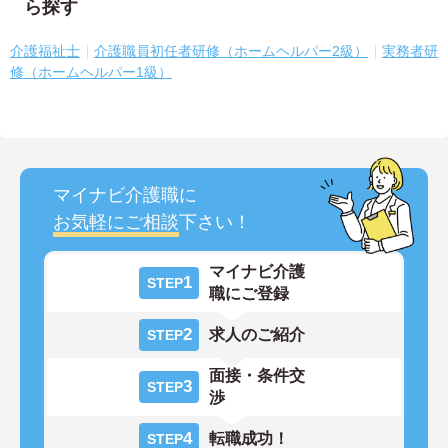
ら探す
介護福祉士
介護職員初任者研修（ホームヘルパー2級）
実務者研
修（ホームヘルパー1級）
マイナビ介護職に
お気軽にご相談
下さい！
マイナビ介護
1
STEP
職にご登録
2
求人のご紹介
STEP
面接・条件交
3
STEP
渉
4
転職成功！
STEP