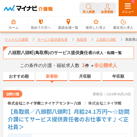
0
0
求人検索
会員登録
メニュー
ホーム
初めての方へ
面談会場一覧
保存した求人
最近見た求人
マイナビ介護職
サービス提供責任者
鳥取県
八頭郡八頭町
鳥取県
八頭郡八頭町(鳥取県)のサービス提供責任者
の求人・転職一覧
1
この条件の介護・福祉求人数
非公開求人
件 ＋
おすすめ順
新着順
月収順
年収順
訪問介護
更新日：2026年06月24日
株式会社ニチイ学館ニチイケアセンター八頭
株式会社ニチイ学館
【鳥取県／八頭郡八頭町】月給24.1万円～☆訪問
介護にてサービス提供責任者のお仕事です♪＜正
社員＞