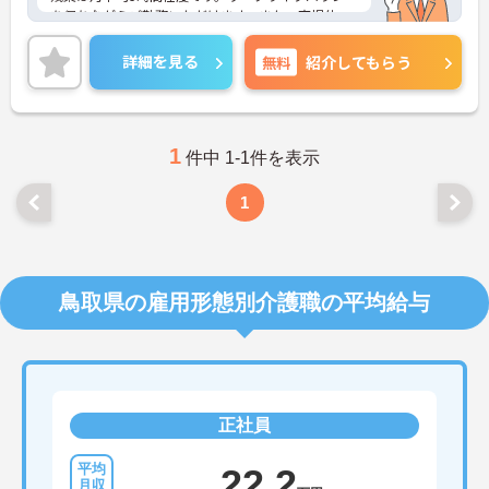
を保ちながらご勤務いただけます。また、育児休
業・介護休業・看護休暇の取得実績があり、ライフ
ステージが変化しても働ける職場環境です。
詳細を見る
無料
紹介してもらう
ご興味のある方には、面接対策ポイントなど、さら
に詳細をご案内しますのでお気軽にご相談くださ
い！
1
件中 1-1件を表示
1
鳥取県の雇用形態別介護職の平均給与
正社員
22.2