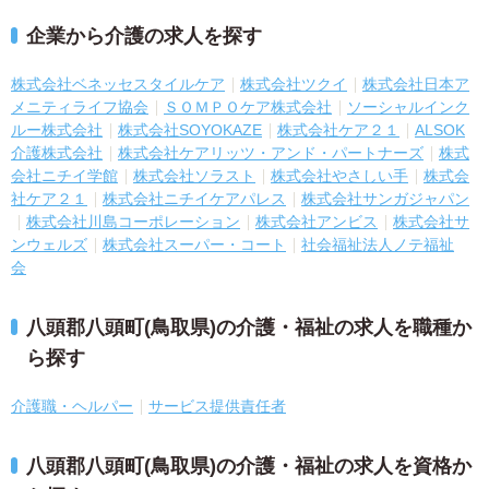
企業から介護の求人を探す
株式会社ベネッセスタイルケア
株式会社ツクイ
株式会社日本ア
メニティライフ協会
ＳＯＭＰＯケア株式会社
ソーシャルインク
ルー株式会社
株式会社SOYOKAZE
株式会社ケア２１
ALSOK
介護株式会社
株式会社ケアリッツ・アンド・パートナーズ
株式
会社ニチイ学館
株式会社ソラスト
株式会社やさしい手
株式会
社ケア２１
株式会社ニチイケアパレス
株式会社サンガジャパン
株式会社川島コーポレーション
株式会社アンビス
株式会社サ
ンウェルズ
株式会社スーパー・コート
社会福祉法人ノテ福祉
会
八頭郡八頭町(鳥取県)の介護・福祉の求人を職種か
ら探す
介護職・ヘルパー
サービス提供責任者
八頭郡八頭町(鳥取県)の介護・福祉の求人を資格か