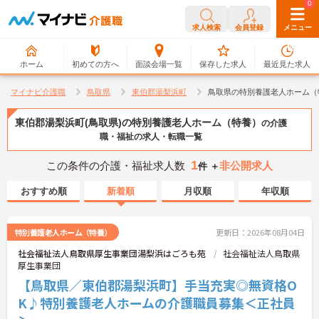
0
0
求人検索
会員登録
メニュー
ホーム
初めての方へ
面談会場一覧
保存した求人
最近見た求人
マイナビ介護職
鳥取県
東伯郡湯梨浜町
鳥取県の特別養護老人ホーム（
東伯郡湯梨浜町(鳥取県)の特別養護老人ホーム（特養）
の介護
職・福祉の求人・転職一覧
1
この条件の介護・福祉求人数
非公開求人
件 ＋
おすすめ順
新着順
月収順
年収順
特別養護老人ホーム（特養）
更新日：2026年08月04日
社会福祉法人鳥取県厚生事業団湯梨浜はごろも苑
社会福祉法人鳥取県
厚生事業団
【鳥取県／東伯郡湯梨浜町】手当充実◎無資格O
K♪特別養護老人ホームの介護職員募集＜正社員