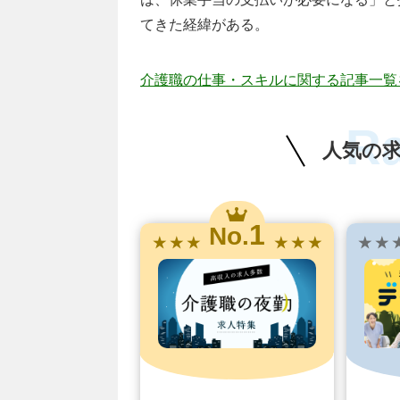
てきた経緯がある。
介護職の仕事・スキルに関する記事一覧
R
人気の
1
No.
★ ★ ★
★ ★ ★
★ ★ 