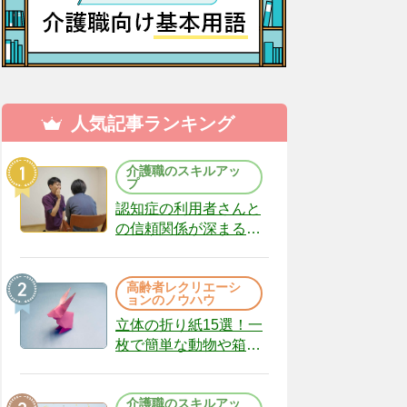
人気記事ランキング
介護職のスキルアッ
プ
認知症の利用者さんと
の信頼関係が深まる声
かけのコツ10選｜認知
症ケアの現場から
高齢者レクリエーシ
（22）
ョンのノウハウ
立体の折り紙15選！一
枚で簡単な動物や箱、
インテリアになる作品
まで
介護職のスキルアッ