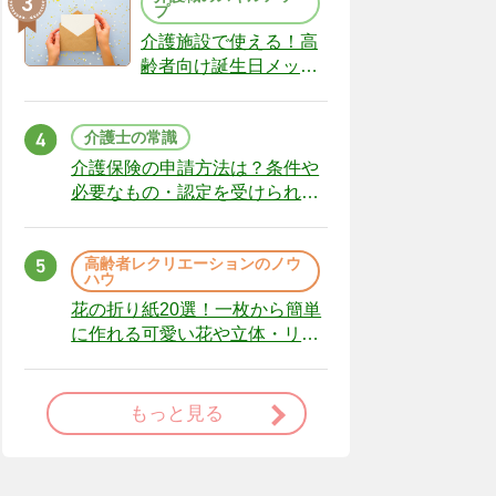
プ
介護施設で使える！高
齢者向け誕生日メッセ
ージの例文と書き方の
ポイント
介護士の常識
介護保険の申請方法は？条件や
必要なもの・認定を受けられな
かった場合の対処法
高齢者レクリエーションのノウ
ハウ
花の折り紙20選！一枚から簡単
に作れる可愛い花や立体・リー
スまで
もっと見る