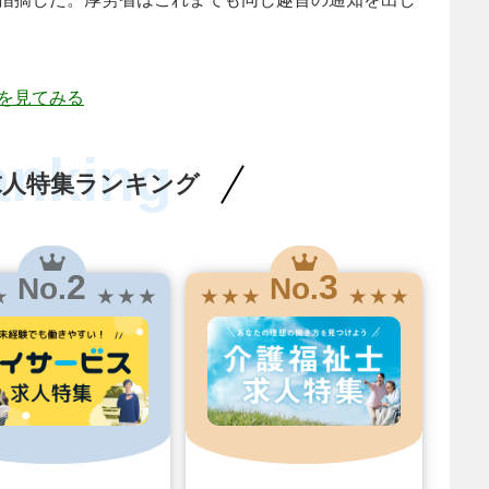
を見てみる
anking
求人特集ランキング
2
3
No.
No.
★
★ ★ ★
★ ★ ★
★ ★ ★