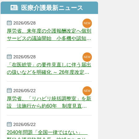
医療介護最新ニュース
2026/05/28
NEW
NEW
NEW
厚労省、来年度の介護報酬改定へ個別
サービスの議論開始 小多機や認知症
GH、厳しい経営環境に危機感
2026/05/28
NEW
NEW
「在医総管」の要件見直しに伴う届出
の扱いなどを明確化 ～ 26年度改定疑
義解釈
2026/05/22
NEW
厚労省、「リハビリ統括調整室」を新
設 法施行から約60年 制度見直し
視野
2026/05/22
2040年問題「全国一律ではない」