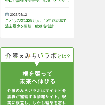
野口介護保険部会長、地域ごとのサー
ビス基盤整備を促す
2026/05/12
こどもの数1329万人、45年連続減で
過去最少を更新 総務省推計