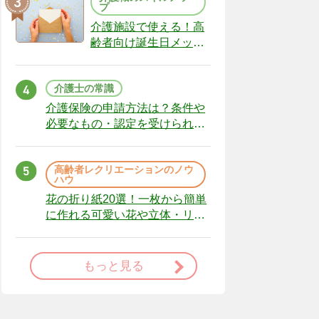
プ
介護施設で使える！高
齢者向け誕生日メッセ
ージの例文と書き方の
ポイント
介護士の常識
介護保険の申請方法は？条件や
必要なもの・認定を受けられな
かった場合の対処法
高齢者レクリエーションのノウ
ハウ
花の折り紙20選！一枚から簡単
に作れる可愛い花や立体・リー
スまで
もっと見る