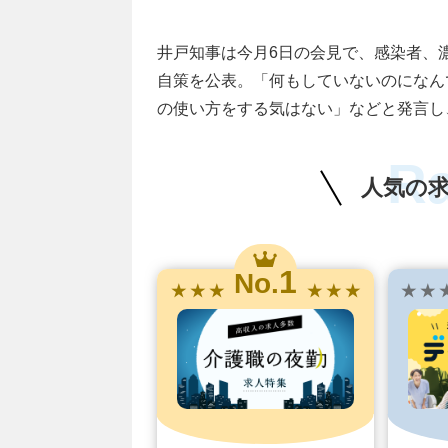
井戸知事は今月6日の会見で、感染者、
自策を公表。「何もしていないのになん
の使い方をする気はない」などと発言し
R
人気の
1
No.
★ ★ ★
★ ★ ★
★ ★ 