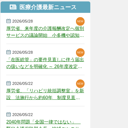
医療介護最新ニュース
2026/05/28
NEW
NEW
NEW
厚労省、来年度の介護報酬改定へ個別
サービスの議論開始 小多機や認知症
GH、厳しい経営環境に危機感
2026/05/28
NEW
NEW
「在医総管」の要件見直しに伴う届出
の扱いなどを明確化 ～ 26年度改定疑
義解釈
2026/05/22
NEW
厚労省、「リハビリ統括調整室」を新
設 法施行から約60年 制度見直し
視野
2026/05/22
2040年問題「全国一律ではない」