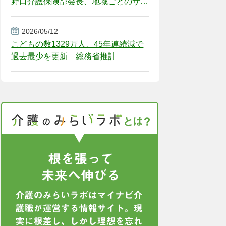
野口介護保険部会長、地域ごとのサー
ビス基盤整備を促す
2026/05/12
こどもの数1329万人、45年連続減で
過去最少を更新 総務省推計