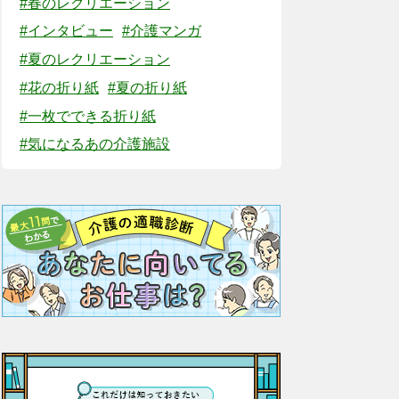
#春のレクリエーション
#インタビュー
#介護マンガ
#夏のレクリエーション
#花の折り紙
#夏の折り紙
#一枚でできる折り紙
#気になるあの介護施設