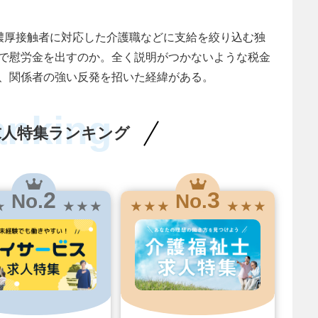
濃厚接触者に対応した介護職などに支給を絞り込む独
で慰労金を出すのか。全く説明がつかないような税金
、関係者の強い反発を招いた経緯がある。
anking
求人特集ランキング
2
3
No.
No.
★
★ ★ ★
★ ★ ★
★ ★ ★