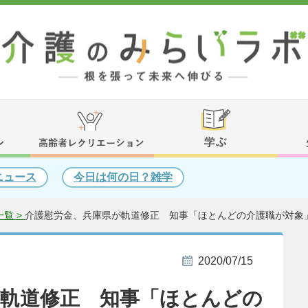
ニュース
今日は何の日？雑学
覧 >
介護慰労金、兵庫県が軌道修正 知事「ほとんどの介護職が対象
2020/07/15
が軌道修正 知事「ほとんどの