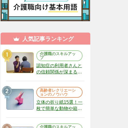
人気記事ランキング
介護職のスキルアッ
プ
認知症の利用者さんと
の信頼関係が深まる声
かけのコツ10選｜認知
症ケアの現場から
高齢者レクリエーシ
（22）
ョンのノウハウ
立体の折り紙15選！一
枚で簡単な動物や箱、
インテリアになる作品
まで
介護職のスキルアッ