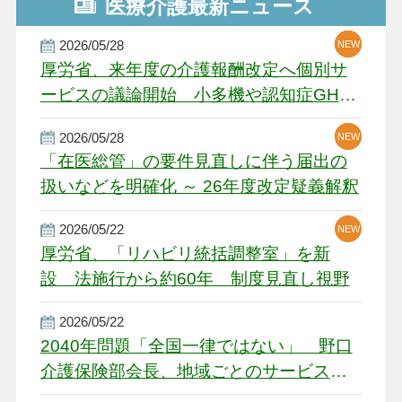
医療介護最新ニュース
2026/05/28
NEW
NEW
NEW
厚労省、来年度の介護報酬改定へ個別サ
ービスの議論開始 小多機や認知症GH、
厳しい経営環境に危機感
2026/05/28
NEW
NEW
「在医総管」の要件見直しに伴う届出の
扱いなどを明確化 ～ 26年度改定疑義解釈
2026/05/22
NEW
厚労省、「リハビリ統括調整室」を新
設 法施行から約60年 制度見直し視野
2026/05/22
2040年問題「全国一律ではない」 野口
介護保険部会長、地域ごとのサービス基
盤整備を促す