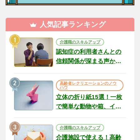
人気記事ランキング
介護職のスキルアップ
認知症の利用者さんとの
信頼関係が深まる声かけ
のコツ10選｜認知症ケア
の現場から（22）
高齢者レクリエーションのノウ
ハウ
立体の折り紙15選！一枚
で簡単な動物や箱、イン
テリアになる作品まで
介護職のスキルアップ
介護施設で使える！高齢