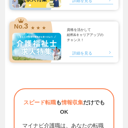
詳細を見る
3
No.
★ ★ ★
資格を活かして
給料&キャリアアップの
チャンス！
詳細を見る
スピード転職
も
情報収集
だけでも
OK
マイナビ介護職は、あなたの転職