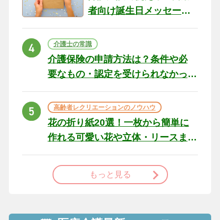
者向け誕生日メッセージ
の例文と書き方のポイン
ト
介護士の常識
介護保険の申請方法は？条件や必
要なもの・認定を受けられなかっ
た場合の対処法
高齢者レクリエーションのノウハウ
花の折り紙20選！一枚から簡単に
作れる可愛い花や立体・リースま
で
もっと見る