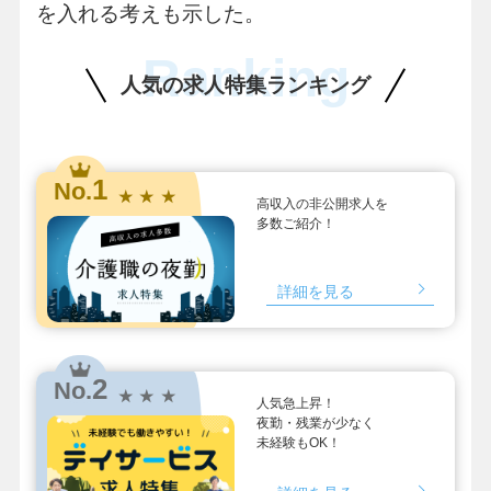
を入れる考えも示した。
Ranking
人気の求人特集ランキング
1
No.
★ ★ ★
高収入の非公開求人を
多数ご紹介！
詳細を見る
2
No.
★ ★ ★
人気急上昇！
夜勤・残業が少なく
未経験もOK！