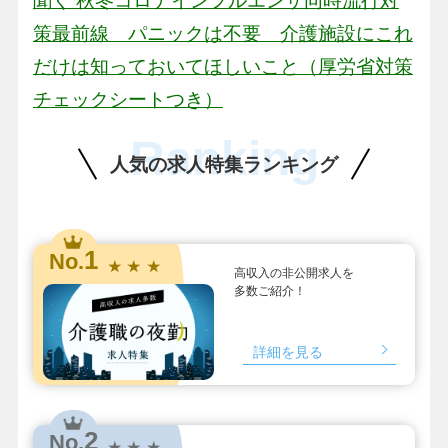
聞く 秋冬コロナインフルエンザ同時流行対
策最前線 パニックは不要 介護施設にこれ
だけは知っておいてほしいこと（厚労省対策
チェックシートつき）
Ranking
人気の求人特集ランキング
1
No.
★ ★ ★
高収入の非公開求人を
多数ご紹介！
詳細を見る
2
No.
★ ★ ★