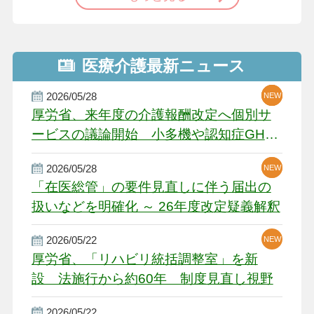
医療介護最新ニュース
2026/05/28
NEW
NEW
NEW
厚労省、来年度の介護報酬改定へ個別サ
ービスの議論開始 小多機や認知症GH、
厳しい経営環境に危機感
2026/05/28
NEW
NEW
「在医総管」の要件見直しに伴う届出の
扱いなどを明確化 ～ 26年度改定疑義解釈
2026/05/22
NEW
厚労省、「リハビリ統括調整室」を新
設 法施行から約60年 制度見直し視野
2026/05/22