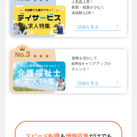
人気急上昇！
夜勤・残業が少なく
未経験もOK！
詳細を見る
3
No.
★ ★ ★
資格を活かして
給料&キャリアアップの
チャンス！
詳細を見る
スピード転職
も
情報収集
だけでも