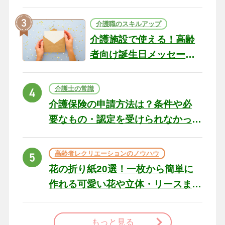
テリアになる作品まで
介護職のスキルアップ
介護施設で使える！高齢
者向け誕生日メッセージ
の例文と書き方のポイン
ト
介護士の常識
介護保険の申請方法は？条件や必
要なもの・認定を受けられなかっ
た場合の対処法
高齢者レクリエーションのノウハウ
花の折り紙20選！一枚から簡単に
作れる可愛い花や立体・リースま
で
もっと見る