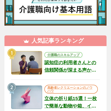
人気記事ランキング
介護職のスキルアップ
認知症の利用者さんとの
信頼関係が深まる声かけ
のコツ10選｜認知症ケア
の現場から（22）
高齢者レクリエーションのノウ
ハウ
立体の折り紙15選！一枚
で簡単な動物や箱、イン