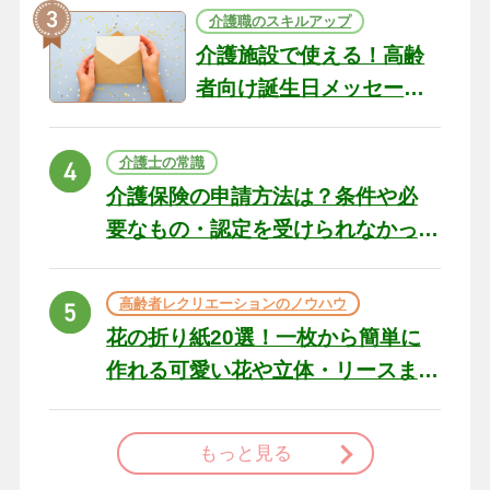
介護職のスキルアップ
介護施設で使える！高齢
者向け誕生日メッセージ
の例文と書き方のポイン
ト
介護士の常識
介護保険の申請方法は？条件や必
要なもの・認定を受けられなかっ
た場合の対処法
高齢者レクリエーションのノウハウ
花の折り紙20選！一枚から簡単に
作れる可愛い花や立体・リースま
で
もっと見る