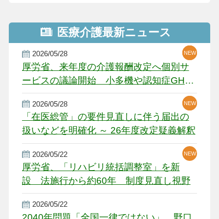
医療介護最新ニュース
2026/05/28
NEW
NEW
NEW
厚労省、来年度の介護報酬改定へ個別サ
ービスの議論開始 小多機や認知症GH、
厳しい経営環境に危機感
2026/05/28
NEW
NEW
「在医総管」の要件見直しに伴う届出の
扱いなどを明確化 ～ 26年度改定疑義解釈
2026/05/22
NEW
厚労省、「リハビリ統括調整室」を新
設 法施行から約60年 制度見直し視野
2026/05/22
2040年問題「全国一律ではない」 野口