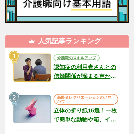
人気記事ランキング
介護職のスキルアップ
認知症の利用者さんとの
信頼関係が深まる声かけ
のコツ10選｜認知症ケア
の現場から（22）
高齢者レクリエーションのノウ
ハウ
立体の折り紙15選！一枚
で簡単な動物や箱、イン
テリアになる作品まで