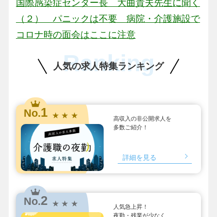
国際感染症センター長 大曲貴夫先生に聞く
（２） パニックは不要 病院・介護施設で
コロナ時の面会はここに注意
Ranking
人気の求人特集ランキング
1
No.
★ ★ ★
高収入の非公開求人を
多数ご紹介！
詳細を見る
2
No.
★ ★ ★
人気急上昇！
夜勤・残業が少なく