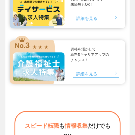
未経験もOK！
詳細を見る
3
No.
★ ★ ★
資格を活かして
給料&キャリアアップの
チャンス！
詳細を見る
スピード転職
も
情報収集
だけでも