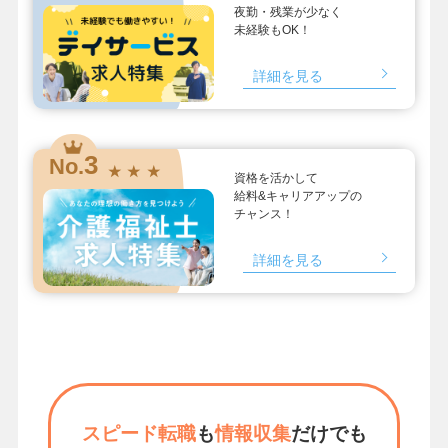
夜勤・残業が少なく
未経験もOK！
詳細を見る
3
No.
★ ★ ★
資格を活かして
給料&キャリアアップの
チャンス！
詳細を見る
スピード転職
も
情報収集
だけでも