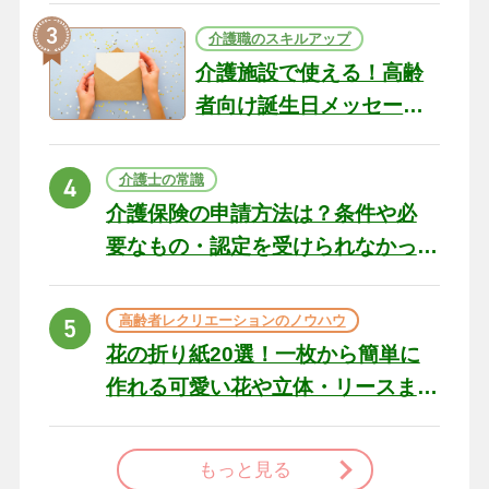
介護職のスキルアップ
介護施設で使える！高齢
者向け誕生日メッセージ
の例文と書き方のポイン
ト
介護士の常識
介護保険の申請方法は？条件や必
要なもの・認定を受けられなかっ
た場合の対処法
高齢者レクリエーションのノウハウ
花の折り紙20選！一枚から簡単に
作れる可愛い花や立体・リースま
で
もっと見る