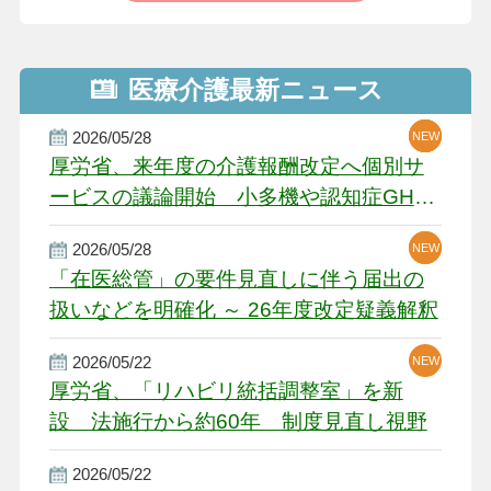
医療介護最新ニュース
2026/05/28
NEW
NEW
NEW
厚労省、来年度の介護報酬改定へ個別サ
ービスの議論開始 小多機や認知症GH、
厳しい経営環境に危機感
2026/05/28
NEW
NEW
「在医総管」の要件見直しに伴う届出の
扱いなどを明確化 ～ 26年度改定疑義解釈
2026/05/22
NEW
厚労省、「リハビリ統括調整室」を新
設 法施行から約60年 制度見直し視野
2026/05/22