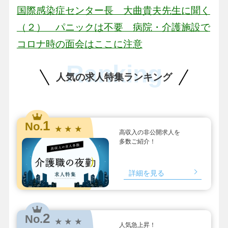
国際感染症センター長 大曲貴夫先生に聞く
（２） パニックは不要 病院・介護施設で
コロナ時の面会はここに注意
Ranking
人気の求人特集ランキング
1
No.
★ ★ ★
高収入の非公開求人を
多数ご紹介！
詳細を見る
2
No.
★ ★ ★
人気急上昇！