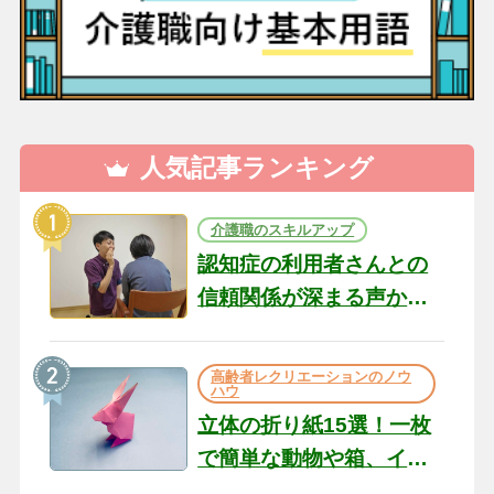
人気記事ランキング
介護職のスキルアップ
認知症の利用者さんとの
信頼関係が深まる声かけ
のコツ10選｜認知症ケア
の現場から（22）
高齢者レクリエーションのノウ
ハウ
立体の折り紙15選！一枚
で簡単な動物や箱、イン
テリアになる作品まで