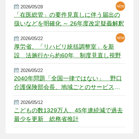
厳しい経営環境に危機感
2026/05/28
NEW
NEW
「在医総管」の要件見直しに伴う届出の
扱いなどを明確化 ～ 26年度改定疑義解釈
2026/05/22
NEW
厚労省、「リハビリ統括調整室」を新
設 法施行から約60年 制度見直し視野
2026/05/22
2040年問題「全国一律ではない」 野口
介護保険部会長、地域ごとのサービス基
盤整備を促す
2026/05/12
こどもの数1329万人、45年連続減で過去
最少を更新 総務省推計