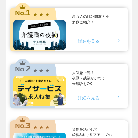
1
No.
★ ★ ★
高収入の非公開求人を
多数ご紹介！
詳細を見る
2
No.
★ ★ ★
人気急上昇！
夜勤・残業が少なく
未経験もOK！
詳細を見る
3
No.
★ ★ ★
資格を活かして
給料&キャリアアップの