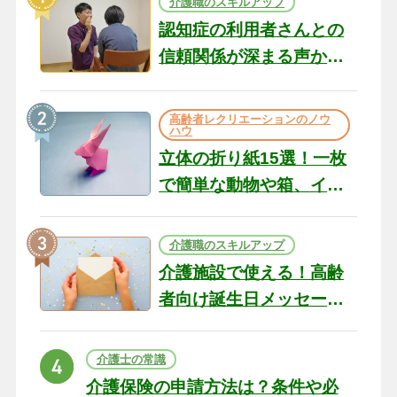
介護職のスキルアップ
認知症の利用者さんとの
信頼関係が深まる声かけ
のコツ10選｜認知症ケア
の現場から（22）
高齢者レクリエーションのノウ
ハウ
立体の折り紙15選！一枚
で簡単な動物や箱、イン
テリアになる作品まで
介護職のスキルアップ
介護施設で使える！高齢
者向け誕生日メッセージ
の例文と書き方のポイン
ト
介護士の常識
介護保険の申請方法は？条件や必