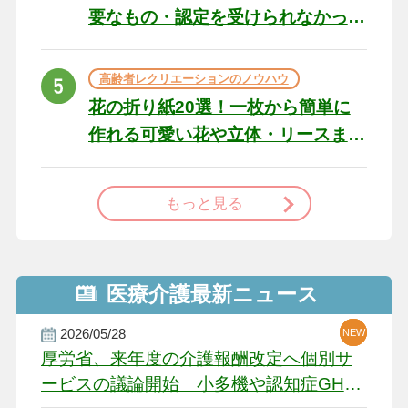
要なもの・認定を受けられなかっ
た場合の対処法
高齢者レクリエーションのノウハウ
花の折り紙20選！一枚から簡単に
作れる可愛い花や立体・リースま
で
もっと見る
医療介護最新ニュース
2026/05/28
NEW
NEW
NEW
厚労省、来年度の介護報酬改定へ個別サ
ービスの議論開始 小多機や認知症GH、