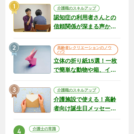
介護職のスキルアップ
認知症の利用者さんとの
信頼関係が深まる声かけ
のコツ10選｜認知症ケア
の現場から（22）
高齢者レクリエーションのノウ
ハウ
立体の折り紙15選！一枚
で簡単な動物や箱、イン
テリアになる作品まで
介護職のスキルアップ
介護施設で使える！高齢
者向け誕生日メッセージ
の例文と書き方のポイン
ト
介護士の常識