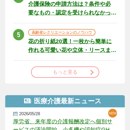
介護保険の申請方法は？条件や必
要なもの・認定を受けられなかっ
た場合の対処法
高齢者レクリエーションのノウハウ
花の折り紙20選！一枚から簡単に
作れる可愛い花や立体・リースま
で
もっと見る
医療介護最新ニュース
2026/05/28
NEW
NEW
NEW
厚労省、来年度の介護報酬改定へ個別サ
ービスの議論開始 小多機や認知症GH、