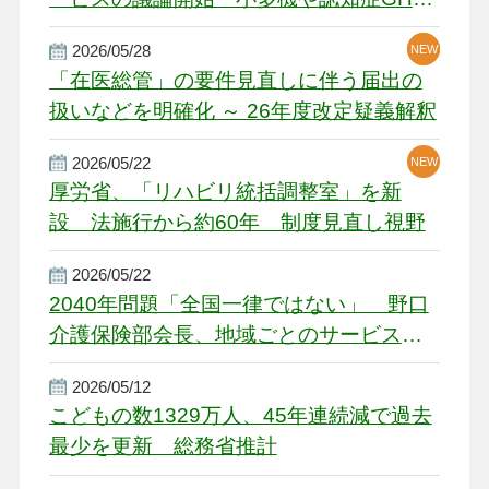
厳しい経営環境に危機感
2026/05/28
NEW
NEW
「在医総管」の要件見直しに伴う届出の
扱いなどを明確化 ～ 26年度改定疑義解釈
2026/05/22
NEW
厚労省、「リハビリ統括調整室」を新
設 法施行から約60年 制度見直し視野
2026/05/22
2040年問題「全国一律ではない」 野口
介護保険部会長、地域ごとのサービス基
盤整備を促す
2026/05/12
こどもの数1329万人、45年連続減で過去
最少を更新 総務省推計