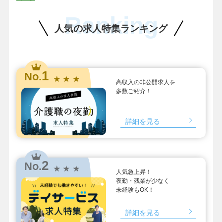
Ranking
人気の求人特集ランキング
1
No.
★ ★ ★
高収入の非公開求人を
多数ご紹介！
詳細を見る
2
No.
★ ★ ★
人気急上昇！
夜勤・残業が少なく
未経験もOK！
詳細を見る