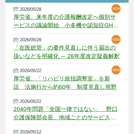
2026/05/28
NEW
NEW
NEW
厚労省、来年度の介護報酬改定へ個別サ
ービスの議論開始 小多機や認知症GH、
厳しい経営環境に危機感
2026/05/28
NEW
NEW
「在医総管」の要件見直しに伴う届出の
扱いなどを明確化 ～ 26年度改定疑義解釈
2026/05/22
NEW
厚労省、「リハビリ統括調整室」を新
設 法施行から約60年 制度見直し視野
2026/05/22
2040年問題「全国一律ではない」 野口
介護保険部会長、地域ごとのサービス基
盤整備を促す
2026/05/12