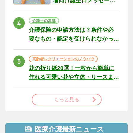
者向け誕生日メッセージ
の例文と書き方のポイン
ト
介護士の常識
介護保険の申請方法は？条件や必
要なもの・認定を受けられなかっ
た場合の対処法
高齢者レクリエーションのノウハウ
花の折り紙20選！一枚から簡単に
作れる可愛い花や立体・リースま
で
もっと見る
医療介護最新ニュース