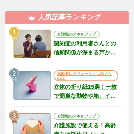
人気記事ランキング
介護職のスキルアップ
認知症の利用者さんとの
信頼関係が深まる声かけ
のコツ10選｜認知症ケア
の現場から（22）
高齢者レクリエーションのノウ
ハウ
立体の折り紙15選！一枚
で簡単な動物や箱、イン
テリアになる作品まで
介護職のスキルアップ
介護施設で使える！高齢