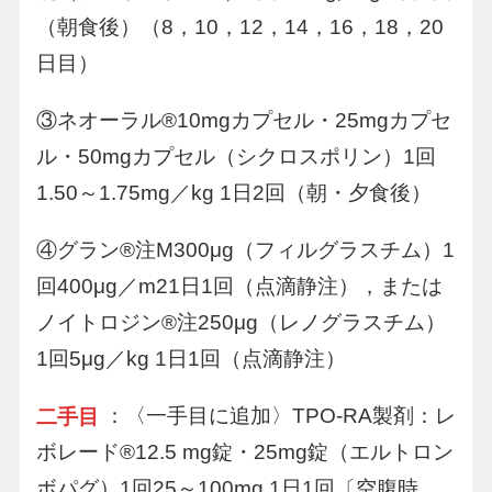
（朝食後）（8，10，12，14，16，18，20
日目）
③ネオーラル®10mgカプセル・25mgカプセ
ル・50mgカプセル（シクロスポリン）1回
1.50～1.75mg／kg 1日2回（朝・夕食後）
④グラン®注M300μg（フィルグラスチム）1
回400μg／m21日1回（点滴静注），または
ノイトロジン®注250μg（レノグラスチム）
1回5μg／kg 1日1回（点滴静注）
：〈一手目に追加〉TPO-RA製剤：レ
二手目
ボレード®12.5 mg錠・25mg錠（エルトロン
ボパグ）1回25～100mg 1日1回〔空腹時