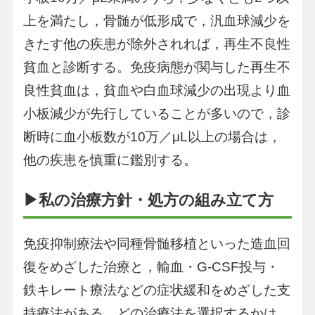
上を満たし，骨髄が低形成で，汎血球減少を
きたす他の疾患が除外されれば，再生不良性
貧血と診断する。免疫病態が関与した再生不
良性貧血は，貧血や白血球減少の出現より血
小板減少が先行していることが多いので，診
断時に血小板数が10万／μL以上の場合は，
他の疾患を慎重に鑑別する。
▶私の治療方針・処方の組み立て方
免疫抑制療法や同種骨髄移植といった造血回
復をめざした治療と，輸血・G-CSF投与・
鉄キレート療法などの症状緩和をめざした支
持療法がある。どの治療法を選択するかは，