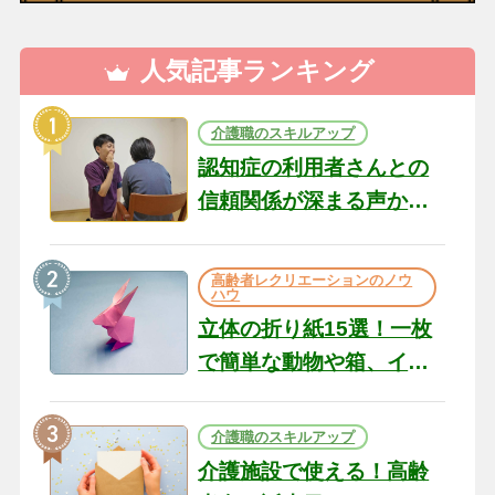
人気記事ランキング
介護職のスキルアップ
認知症の利用者さんとの
信頼関係が深まる声かけ
のコツ10選｜認知症ケア
の現場から（22）
高齢者レクリエーションのノウ
ハウ
立体の折り紙15選！一枚
で簡単な動物や箱、イン
テリアになる作品まで
介護職のスキルアップ
介護施設で使える！高齢