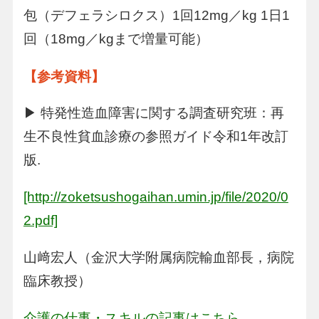
包（デフェラシロクス）1回12mg／kg 1日1
回（18mg／kgまで増量可能）
【参考資料】
▶ 特発性造血障害に関する調査研究班：再
生不良性貧血診療の参照ガイド令和1年改訂
版.
[http://zoketsushogaihan.umin.jp/file/2020/0
2.pdf]
山﨑宏人（金沢大学附属病院輸血部長，病院
臨床教授）
介護の仕事・スキルの記事はこちら