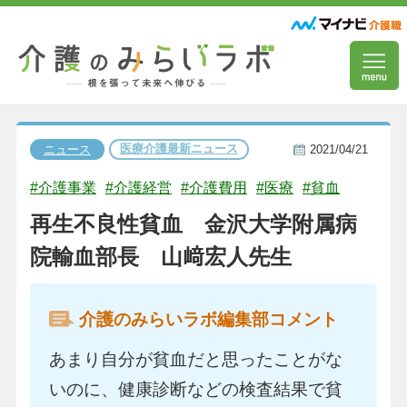
医療介護最新ニュース
ニュース
2021/04/21
#介護事業
#介護経営
#介護費用
#医療
#貧血
再生不良性貧血 金沢大学附属病
院輸血部長 山﨑宏人先生
介護のみらいラボ編集部コメント
あまり自分が貧血だと思ったことがな
いのに、健康診断などの検査結果で貧