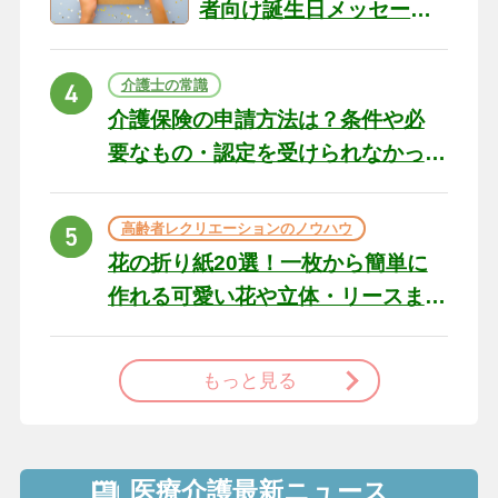
者向け誕生日メッセージ
の例文と書き方のポイン
ト
介護士の常識
介護保険の申請方法は？条件や必
要なもの・認定を受けられなかっ
た場合の対処法
高齢者レクリエーションのノウハウ
花の折り紙20選！一枚から簡単に
作れる可愛い花や立体・リースま
で
もっと見る
医療介護最新ニュース