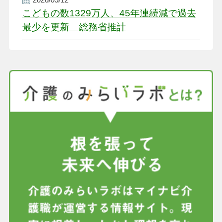
こどもの数1329万人、45年連続減で過去
最少を更新 総務省推計