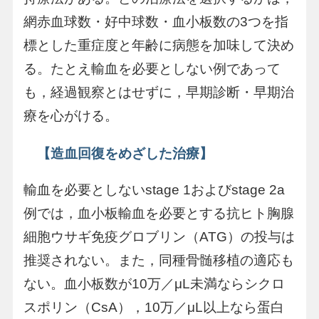
網赤血球数・好中球数・血小板数の3つを指
標とした重症度と年齢に病態を加味して決め
る。たとえ輸血を必要としない例であって
も，経過観察とはせずに，早期診断・早期治
療を心がける。
【造血回復をめざした治療】
輸血を必要としないstage 1およびstage 2a
例では，血小板輸血を必要とする抗ヒト胸腺
細胞ウサギ免疫グロブリン（ATG）の投与は
推奨されない。また，同種骨髄移植の適応も
ない。血小板数が10万／μL未満ならシクロ
スポリン（CsA），10万／μL以上なら蛋白