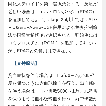
同化ステロイドを第一選択薬とする。反応が
乏しい場合は，エルトロンボパグ（EPAG）
を追加してもよい。stage 2b以上では，ATG
＋CsA±EPAG±G-CSF併用による免疫抑制療
法か同種骨髄移植が選択される。難治例には
ロミプロスチム（ROMI）を追加してもよい
が，EPAGとの併用はできない。
【支持療法】
貧血症状を伴う場合は，Hb値6～7g／dL程
度を保つように赤血球輸血を行う。出血傾向
を伴う場合は，血小板数5000～1万／μL程度
を保つように血小板輸血を行う。好中球数が