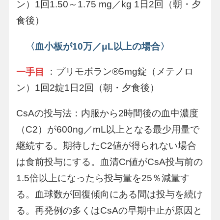
ン）1回1.50～1.75 mg／kg 1日2回（朝・夕
食後）
〈血小板が10万／μL以上の場合〉
：プリモボラン®5mg錠（メテノロ
一手目
ン）1回2錠1日2回（朝・夕食後）
CsAの投与法：内服から2時間後の血中濃度
（C2）が600ng／mL以上となる最少用量で
継続する。期待したC2値が得られない場合
は食前投与にする。血清Cr値がCsA投与前の
1.5倍以上になったら投与量を25％減量す
る。血球数が回復傾向にある間は投与を続け
る。再発例の多くはCsAの早期中止が原因と