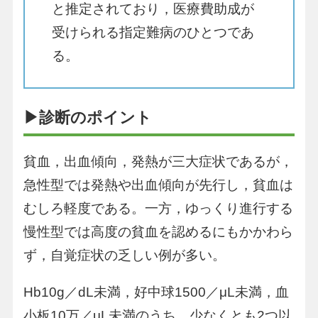
と推定されており，医療費助成が
受けられる指定難病のひとつであ
る。
▶診断のポイント
貧血，出血傾向，発熱が三大症状であるが，
急性型では発熱や出血傾向が先行し，貧血は
むしろ軽度である。一方，ゆっくり進行する
慢性型では高度の貧血を認めるにもかかわら
ず，自覚症状の乏しい例が多い。
Hb10g／dL未満，好中球1500／μL未満，血
小板10万／μL未満のうち，少なくとも2つ以