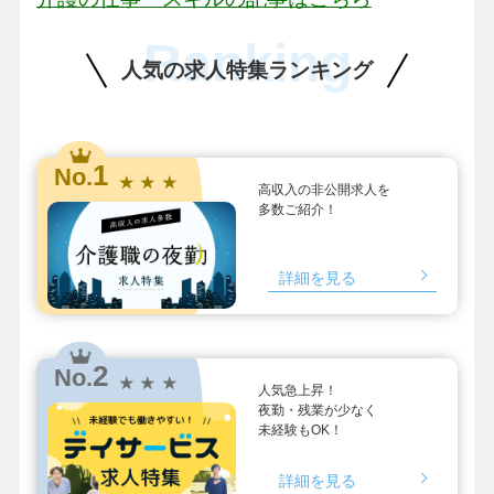
Ranking
人気の求人特集ランキング
1
No.
★ ★ ★
高収入の非公開求人を
多数ご紹介！
詳細を見る
2
No.
★ ★ ★
人気急上昇！
夜勤・残業が少なく
未経験もOK！
詳細を見る