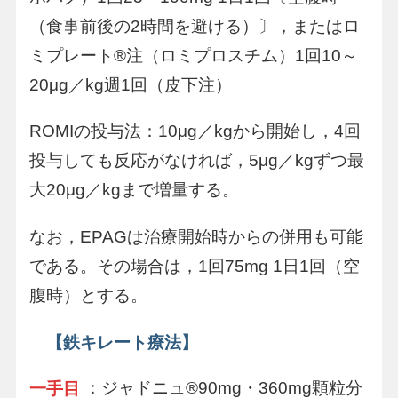
（食事前後の2時間を避ける）〕，またはロ
ミプレート®注（ロミプロスチム）1回10～
20μg／kg週1回（皮下注）
ROMIの投与法：10μg／kgから開始し，4回
投与しても反応がなければ，5μg／kgずつ最
大20μg／kgまで増量する。
なお，EPAGは治療開始時からの併用も可能
である。その場合は，1回75mg 1日1回（空
腹時）とする。
【鉄キレート療法】
：ジャドニュ®90mg・360mg顆粒分
一手目