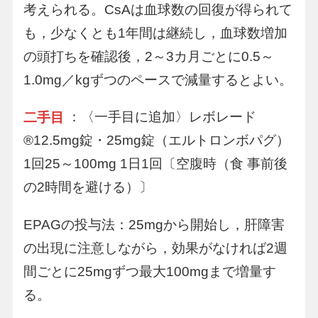
考えられる。CsAは血球数の回復が得られて
も，少なくとも1年間は継続し，血球数増加
の頭打ちを確認後，2～3カ月ごとに0.5～
1.0mg／kgずつのペースで減量するとよい。
：〈一手目に追加〉レボレード
二手目
®12.5mg錠・25mg錠（エルトロンボパグ）
1回25～100mg 1日1回〔空腹時（食 事前後
の2時間を避ける）〕
EPAGの投与法：25mgから開始し，肝障害
の出現に注意しながら，効果がなければ2週
間ごとに25mgずつ最大100mgまで増量す
る。