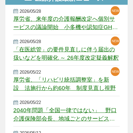
2026/05/28
NEW
NEW
NEW
厚労省、来年度の介護報酬改定へ個別サ
ービスの議論開始 小多機や認知症GH、
厳しい経営環境に危機感
2026/05/28
NEW
NEW
「在医総管」の要件見直しに伴う届出の
扱いなどを明確化 ～ 26年度改定疑義解釈
2026/05/22
NEW
厚労省、「リハビリ統括調整室」を新
設 法施行から約60年 制度見直し視野
2026/05/22
2040年問題「全国一律ではない」 野口
介護保険部会長、地域ごとのサービス基
盤整備を促す
2026/05/12