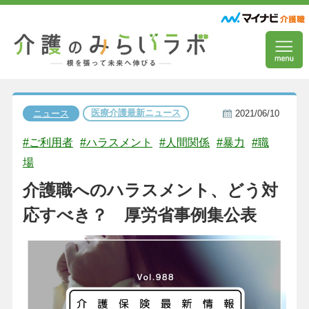
医療介護最新ニュース
ニュース
2021/06/10
#ご利用者
#ハラスメント
#人間関係
#暴力
#職
場
介護職へのハラスメント、どう対
応すべき？ 厚労省事例集公表