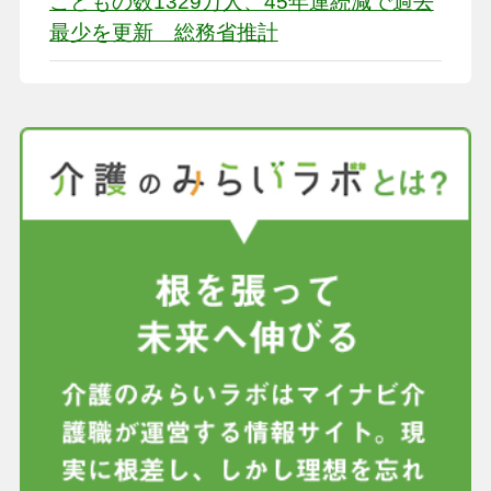
こどもの数1329万人、45年連続減で過去
最少を更新 総務省推計