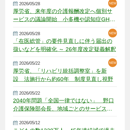
2026/05/28
NEW
NEW
NEW
厚労省、来年度の介護報酬改定へ個別サ
ービスの議論開始 小多機や認知症GH、
厳しい経営環境に危機感
2026/05/28
NEW
NEW
「在医総管」の要件見直しに伴う届出の
扱いなどを明確化 ～ 26年度改定疑義解釈
2026/05/22
NEW
厚労省、「リハビリ統括調整室」を新
設 法施行から約60年 制度見直し視野
2026/05/22
2040年問題「全国一律ではない」 野口
介護保険部会長、地域ごとのサービス基
盤整備を促す
2026/05/12