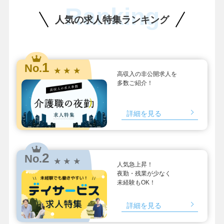
Ranking
人気の求人特集ランキング
1
No.
★ ★ ★
高収入の非公開求人を
多数ご紹介！
詳細を見る
2
No.
★ ★ ★
人気急上昇！
夜勤・残業が少なく
未経験もOK！
詳細を見る