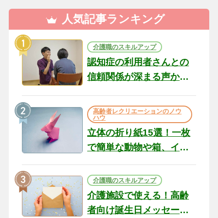
人気記事ランキング
介護職のスキルアップ
認知症の利用者さんとの
信頼関係が深まる声かけ
のコツ10選｜認知症ケア
の現場から（22）
高齢者レクリエーションのノウ
ハウ
立体の折り紙15選！一枚
で簡単な動物や箱、イン
テリアになる作品まで
介護職のスキルアップ
介護施設で使える！高齢
者向け誕生日メッセージ