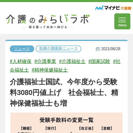
医療介護最新ニュース
ニュース
2021/06/28
#人材確保
#介護事業
#介護福祉士
#国家試験
#社
会福祉士
#精神保健福祉士
介護福祉士国試、今年度から受験
料3080円値上げ 社会福祉士、精
神保健福祉士も増