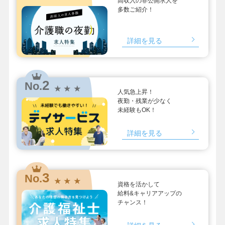
高収入の非公開求人を
多数ご紹介！
詳細を見る
2
No.
★ ★ ★
人気急上昇！
夜勤・残業が少なく
未経験もOK！
詳細を見る
3
No.
★ ★ ★
資格を活かして
給料&キャリアアップの
チャンス！