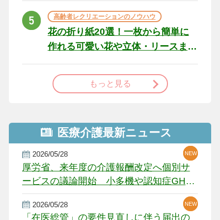
高齢者レクリエーションのノウハウ
花の折り紙20選！一枚から簡単に
作れる可愛い花や立体・リースま
で
もっと見る
医療介護最新ニュース
2026/05/28
NEW
NEW
NEW
厚労省、来年度の介護報酬改定へ個別サ
ービスの議論開始 小多機や認知症GH、
厳しい経営環境に危機感
2026/05/28
NEW
NEW
「在医総管」の要件見直しに伴う届出の