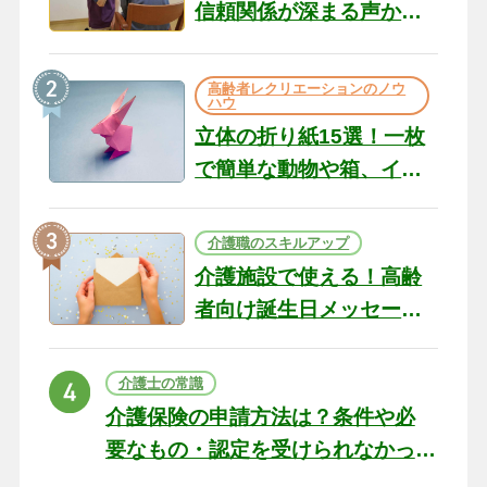
信頼関係が深まる声かけ
のコツ10選｜認知症ケア
の現場から（22）
高齢者レクリエーションのノウ
ハウ
立体の折り紙15選！一枚
で簡単な動物や箱、イン
テリアになる作品まで
介護職のスキルアップ
介護施設で使える！高齢
者向け誕生日メッセージ
の例文と書き方のポイン
ト
介護士の常識
介護保険の申請方法は？条件や必
要なもの・認定を受けられなかっ
た場合の対処法