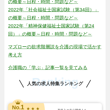
の概要～日程・時間・問題など～
2022年「社会福祉士国家試験（第34回）」
の概要～日程・時間・問題など～
2022年「精神保健福祉士国家試験（第24
回）」の概要～日程・時間・問題など～
マズローの欲求階層説を介護の現場で活かす
考え方
介護職の「学ぶ」記事一覧を見てみる
Ranking
人気の求人特集ランキング
1
No.
★ ★ ★