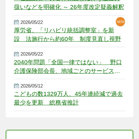
扱いなどを明確化 ～ 26年度改定疑義解釈
2026/05/22
NEW
厚労省、「リハビリ統括調整室」を新
設 法施行から約60年 制度見直し視野
2026/05/22
2040年問題「全国一律ではない」 野口
介護保険部会長、地域ごとのサービス基
盤整備を促す
2026/05/12
こどもの数1329万人、45年連続減で過去
最少を更新 総務省推計