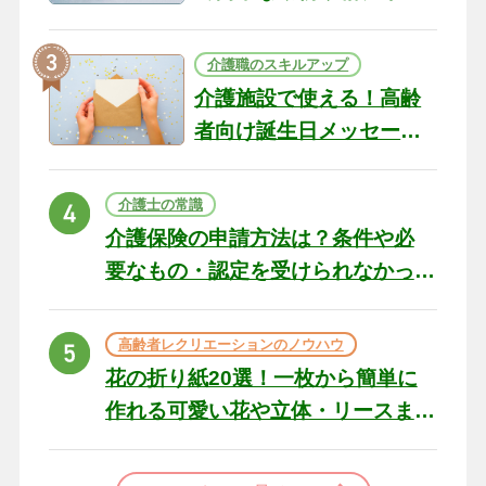
テリアになる作品まで
介護職のスキルアップ
介護施設で使える！高齢
者向け誕生日メッセージ
の例文と書き方のポイン
ト
介護士の常識
介護保険の申請方法は？条件や必
要なもの・認定を受けられなかっ
た場合の対処法
高齢者レクリエーションのノウハウ
花の折り紙20選！一枚から簡単に
作れる可愛い花や立体・リースま
で