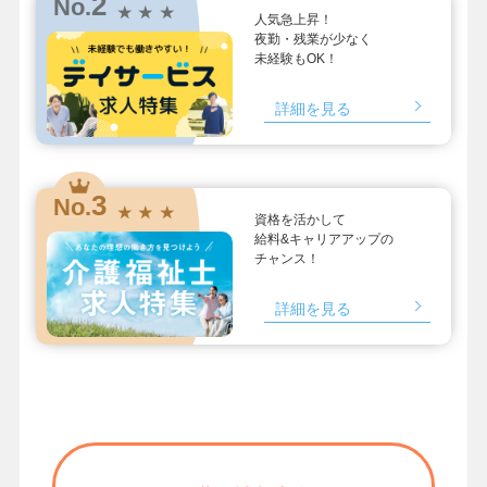
2
No.
★ ★ ★
人気急上昇！
夜勤・残業が少なく
未経験もOK！
詳細を見る
3
No.
★ ★ ★
資格を活かして
給料&キャリアアップの
チャンス！
詳細を見る