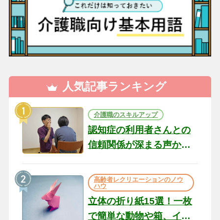
人気記事ランキング
介護職のスキルアップ
認知症の利用者さんとの
信頼関係が深まる声かけ
のコツ10選｜認知症ケア
の現場から（22）
高齢者レクリエーションのノウ
ハウ
立体の折り紙15選！一枚
で簡単な動物や箱、イン