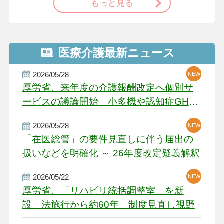
もっと見る
医療介護最新ニュース
2026/05/28
NEW
NEW
NEW
厚労省、来年度の介護報酬改定へ個別サ
ービスの議論開始 小多機や認知症GH、
厳しい経営環境に危機感
2026/05/28
NEW
NEW
「在医総管」の要件見直しに伴う届出の
扱いなどを明確化 ～ 26年度改定疑義解釈
2026/05/22
NEW
厚労省、「リハビリ統括調整室」を新
設 法施行から約60年 制度見直し視野