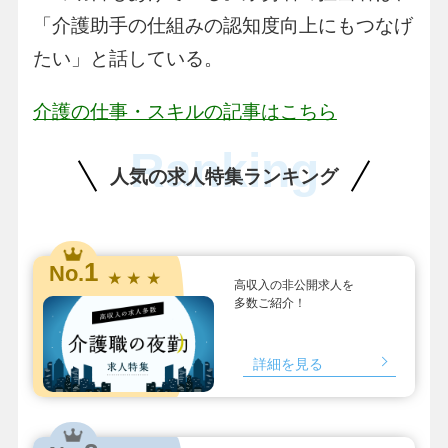
「介護助手の仕組みの認知度向上にもつなげ
たい」と話している。
介護の仕事・スキルの記事はこちら
Ranking
人気の求人特集ランキング
1
No.
★ ★ ★
高収入の非公開求人を
多数ご紹介！
詳細を見る