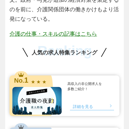
のを前に、介護関係団体の働きかけもより活
発になっている。
介護の仕事・スキルの記事はこちら
Ranking
人気の求人特集ランキング
1
No.
★ ★ ★
高収入の非公開求人を
多数ご紹介！
詳細を見る