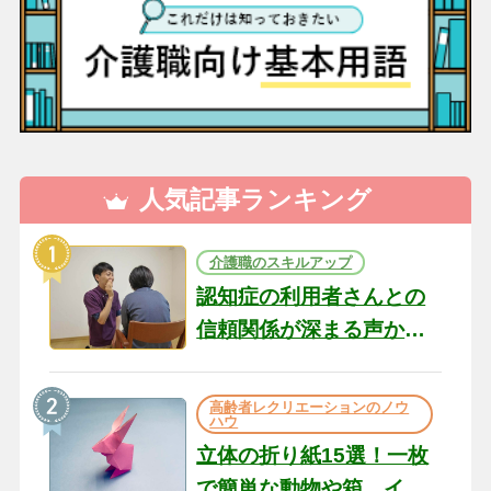
人気記事ランキング
介護職のスキルアップ
認知症の利用者さんとの
信頼関係が深まる声かけ
のコツ10選｜認知症ケア
の現場から（22）
高齢者レクリエーションのノウ
ハウ
立体の折り紙15選！一枚
で簡単な動物や箱、イン