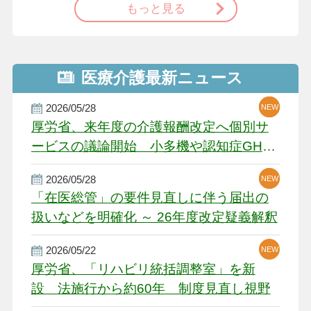
もっと見る
医療介護最新ニュース
2026/05/28
NEW
NEW
NEW
厚労省、来年度の介護報酬改定へ個別サ
ービスの議論開始 小多機や認知症GH、
厳しい経営環境に危機感
2026/05/28
NEW
NEW
「在医総管」の要件見直しに伴う届出の
扱いなどを明確化 ～ 26年度改定疑義解釈
2026/05/22
NEW
厚労省、「リハビリ統括調整室」を新
設 法施行から約60年 制度見直し視野