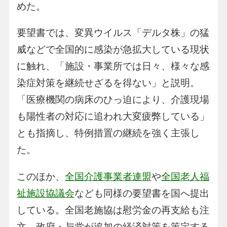
めた。
要望書では、変異ウイルス「デルタ株」の猛
威などで全国的に感染が急拡大している現状
に触れ、「施設・事業所では日々、様々な感
染症対策を継続せざるを得ない」と説明。
「医療機関の病床のひっ迫により、介護現場
も陽性者の対応に追われ大変疲弊している」
とも指摘し、特例措置の継続を強く主張し
た。
このほか、
全国介護事業者連盟
や
全国老人福
祉施設協議会
なども同様の要望書を国へ提出
している。全国老施協は慰労金の再支給も注
文。政府・与党が追加の経済対策を策定する