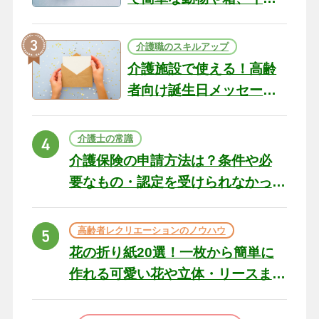
テリアになる作品まで
介護職のスキルアップ
介護施設で使える！高齢
者向け誕生日メッセージ
の例文と書き方のポイン
ト
介護士の常識
介護保険の申請方法は？条件や必
要なもの・認定を受けられなかっ
た場合の対処法
高齢者レクリエーションのノウハウ
花の折り紙20選！一枚から簡単に
作れる可愛い花や立体・リースま
で