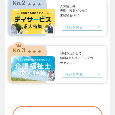
2
No.
★ ★ ★
人気急上昇！
夜勤・残業が少なく
未経験もOK！
詳細を見る
3
No.
★ ★ ★
資格を活かして
給料&キャリアアップの
チャンス！
詳細を見る