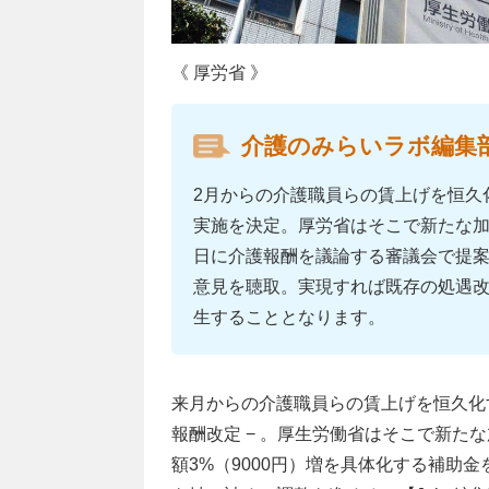
《 厚労省 》
介護のみらいラボ編集
2月からの介護職員らの賃上げを恒久
実施を決定。厚労省はそこで新たな加
日に介護報酬を議論する審議会で提
意見を聴取。実現すれば既存の処遇改
生することとなります。
来月からの介護職員らの賃上げを恒久化
報酬改定 − 。厚生労働省はそこで新た
額3%（9000円）増を具体化する補助