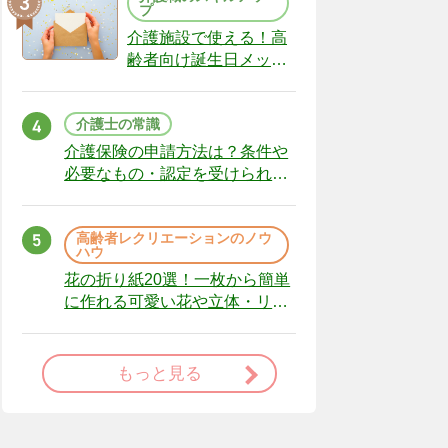
プ
介護施設で使える！高
齢者向け誕生日メッセ
ージの例文と書き方の
ポイント
介護士の常識
介護保険の申請方法は？条件や
必要なもの・認定を受けられな
かった場合の対処法
高齢者レクリエーションのノウ
ハウ
花の折り紙20選！一枚から簡単
に作れる可愛い花や立体・リー
スまで
もっと見る