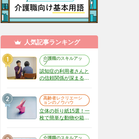
人気記事ランキング
介護職のスキルアッ
プ
認知症の利用者さんと
の信頼関係が深まる声
かけのコツ10選｜認知
症ケアの現場から
高齢者レクリエーシ
（22）
ョンのノウハウ
立体の折り紙15選！一
枚で簡単な動物や箱、
インテリアになる作品
まで
介護職のスキルアッ