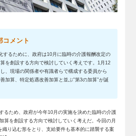
部コメント
化するために、政府は10月に臨時の介護報酬改定の
算を創設する方向で検討していく考えです。1月12
案し、現場の関係者や有識者らで構成する委員から
善加算、特定処遇改善加算と並ぶ"第3の加算"が誕
するため、政府が今年10月の実施を決めた臨時の介護
な加算を創設する方向で検討していく考えだ。今回の月
金を織り込む形をとり、支給要件も基本的に踏襲する案