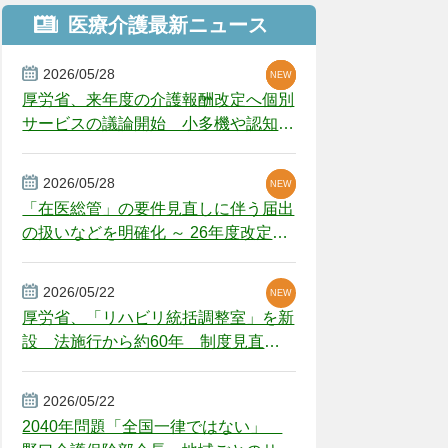
医療介護最新ニュース
2026/05/28
NEW
NEW
NEW
厚労省、来年度の介護報酬改定へ個別
サービスの議論開始 小多機や認知症
GH、厳しい経営環境に危機感
2026/05/28
NEW
NEW
「在医総管」の要件見直しに伴う届出
の扱いなどを明確化 ～ 26年度改定疑
義解釈
2026/05/22
NEW
厚労省、「リハビリ統括調整室」を新
設 法施行から約60年 制度見直し
視野
2026/05/22
2040年問題「全国一律ではない」