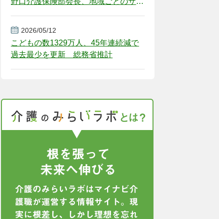
野口介護保険部会長、地域ごとのサー
ビス基盤整備を促す
2026/05/12
こどもの数1329万人、45年連続減で
過去最少を更新 総務省推計