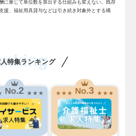
酬に乗じて単位数を算出する仕組みも変えない。既存
支援、福祉用具貸与などは引き続き対象外とする構
anking
求人特集ランキング
2
3
No.
No.
★
★ ★ ★
★ ★ ★
★ ★ ★