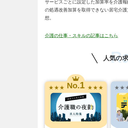
サービスごとに設定した加算率を介護報
の処遇改善加算を取得できない居宅介護
想。
介護の仕事・スキルの記事はこちら
R
人気の
1
No.
★ ★ ★
★ ★ ★
★ ★ 