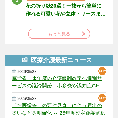
花の折り紙20選！一枚から簡単に
作れる可愛い花や立体・リースま
で
もっと見る
医療介護最新ニュース
2026/05/28
NEW
NEW
NEW
厚労省、来年度の介護報酬改定へ個別サ
ービスの議論開始 小多機や認知症GH、
厳しい経営環境に危機感
2026/05/28
NEW
NEW
「在医総管」の要件見直しに伴う届出の
扱いなどを明確化 ～ 26年度改定疑義解釈