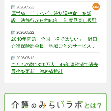
2026/05/22
NEW
厚労省、「リハビリ統括調整室」を新
設 法施行から約60年 制度見直し視野
2026/05/22
2040年問題「全国一律ではない」 野口
介護保険部会長、地域ごとのサービス基
盤整備を促す
2026/05/12
こどもの数1329万人、45年連続減で過去
最少を更新 総務省推計