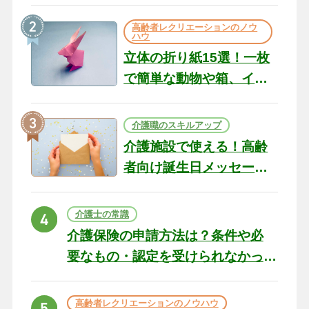
の現場から（22）
高齢者レクリエーションのノウ
ハウ
立体の折り紙15選！一枚
で簡単な動物や箱、イン
テリアになる作品まで
介護職のスキルアップ
介護施設で使える！高齢
者向け誕生日メッセージ
の例文と書き方のポイン
ト
介護士の常識
介護保険の申請方法は？条件や必
要なもの・認定を受けられなかっ
た場合の対処法
高齢者レクリエーションのノウハウ