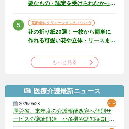
要なもの・認定を受けられなかっ
た場合の対処法
高齢者レクリエーションのノウハウ
花の折り紙20選！一枚から簡単に
作れる可愛い花や立体・リースま
で
もっと見る
医療介護最新ニュース
2026/05/28
NEW
NEW
NEW
厚労省、来年度の介護報酬改定へ個別サ
ービスの議論開始 小多機や認知症GH、
厳しい経営環境に危機感