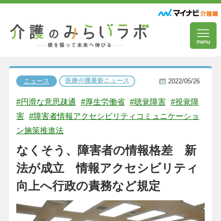
医療介護最新ニュース
ニュース
2022/05/26
#円滑な意思疎通
#厚生労働省
#聴覚障害
#視覚障
害
#障害者情報アクセシビリティコミュニケーショ
ン施策推進法
なくそう、障害者の情報格差 新
法が成立 情報アクセシビリティ
向上へ行政の責務など規定