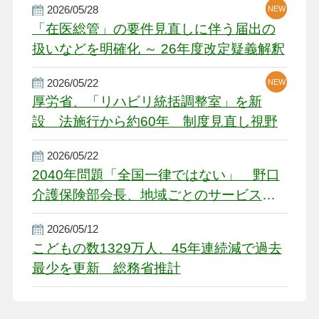
2026/05/28
NEW
NEW
「在医総管」の要件見直しに伴う届出の
扱いなどを明確化 ～ 26年度改定疑義解釈
2026/05/22
NEW
厚労省、「リハビリ統括調整室」を新
設 法施行から約60年 制度見直し視野
2026/05/22
2040年問題「全国一律ではない」 野口
介護保険部会長、地域ごとのサービス基
盤整備を促す
2026/05/12
こどもの数1329万人、45年連続減で過去
最少を更新 総務省推計