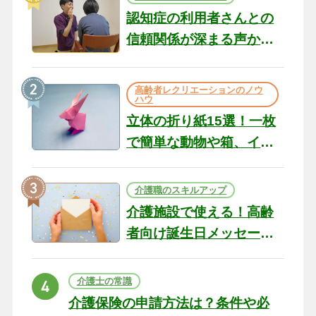
認知症の利用者さんとの
信頼関係が深まる声かけ
のコツ10選｜認知症ケア
の現場から（22）
高齢者レクリエーションのノウ
ハウ
立体の折り紙15選！一枚
で簡単な動物や箱、イン
テリアになる作品まで
介護職のスキルアップ
介護施設で使える！高齢
者向け誕生日メッセージ
の例文と書き方のポイン
ト
介護士の常識
介護保険の申請方法は？条件や必