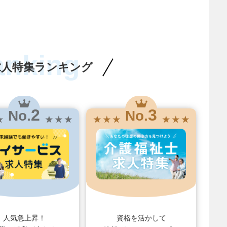
anking
求人特集ランキング
2
3
No.
No.
★
★ ★ ★
★ ★ ★
★ ★ ★
人気急上昇！
資格を活かして