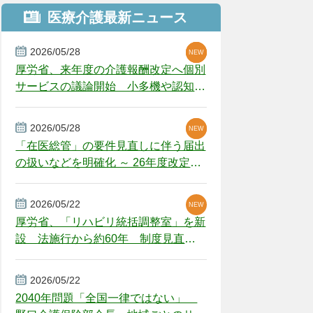
医療介護最新ニュース
2026/05/28
NEW
NEW
NEW
厚労省、来年度の介護報酬改定へ個別
サービスの議論開始 小多機や認知症
GH、厳しい経営環境に危機感
2026/05/28
NEW
NEW
「在医総管」の要件見直しに伴う届出
の扱いなどを明確化 ～ 26年度改定疑
義解釈
2026/05/22
NEW
厚労省、「リハビリ統括調整室」を新
設 法施行から約60年 制度見直し
視野
2026/05/22
2040年問題「全国一律ではない」