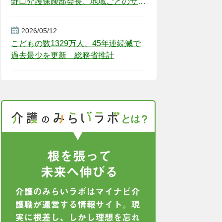
野口介護保険部会長、地域ごとのサー
ビス基盤整備を促す
2026/05/12
こどもの数1329万人、45年連続減で
過去最少を更新 総務省推計