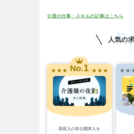
介護の仕事・スキルの記事はこちら
R
人気の
1
No.
★ ★ ★
★ ★ ★
★ ★ 
高収入の非公開求人を