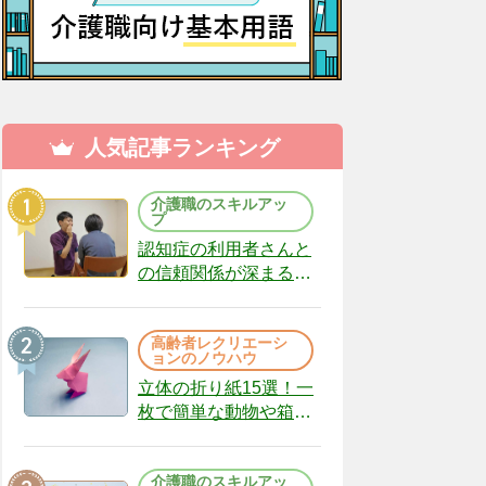
人気記事ランキング
介護職のスキルアッ
プ
認知症の利用者さんと
の信頼関係が深まる声
かけのコツ10選｜認知
症ケアの現場から
高齢者レクリエーシ
（22）
ョンのノウハウ
立体の折り紙15選！一
枚で簡単な動物や箱、
インテリアになる作品
まで
介護職のスキルアッ