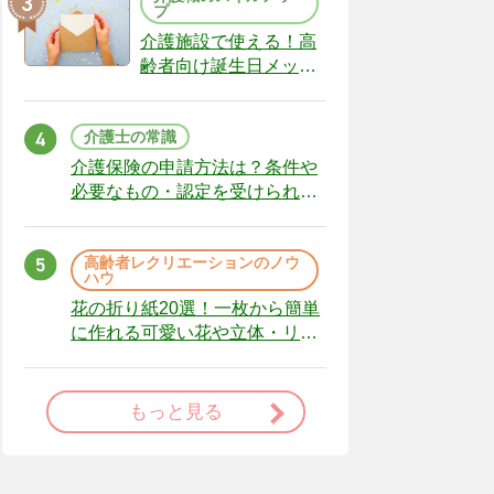
プ
介護施設で使える！高
齢者向け誕生日メッセ
ージの例文と書き方の
ポイント
介護士の常識
介護保険の申請方法は？条件や
必要なもの・認定を受けられな
かった場合の対処法
高齢者レクリエーションのノウ
ハウ
花の折り紙20選！一枚から簡単
に作れる可愛い花や立体・リー
スまで
もっと見る