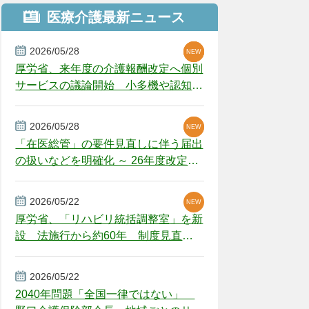
医療介護最新ニュース
2026/05/28
NEW
NEW
NEW
厚労省、来年度の介護報酬改定へ個別
サービスの議論開始 小多機や認知症
GH、厳しい経営環境に危機感
2026/05/28
NEW
NEW
「在医総管」の要件見直しに伴う届出
の扱いなどを明確化 ～ 26年度改定疑
義解釈
2026/05/22
NEW
厚労省、「リハビリ統括調整室」を新
設 法施行から約60年 制度見直し
視野
2026/05/22
2040年問題「全国一律ではない」