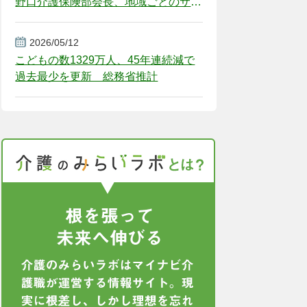
野口介護保険部会長、地域ごとのサー
ビス基盤整備を促す
2026/05/12
こどもの数1329万人、45年連続減で
過去最少を更新 総務省推計