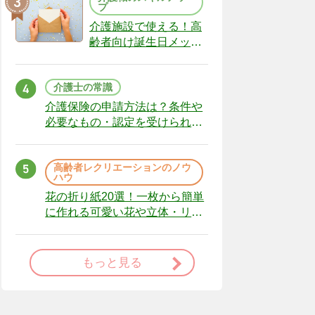
プ
介護施設で使える！高
齢者向け誕生日メッセ
ージの例文と書き方の
ポイント
介護士の常識
介護保険の申請方法は？条件や
必要なもの・認定を受けられな
かった場合の対処法
高齢者レクリエーションのノウ
ハウ
花の折り紙20選！一枚から簡単
に作れる可愛い花や立体・リー
スまで
もっと見る