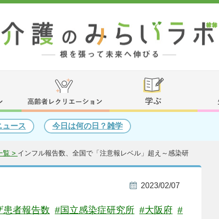
ニュース
今日は何の日？雑学
覧 >
インフル報告数、全国で「注意報レベル」超え～感染研
2023/02/07
ザ患者報告数
#国立感染症研究所
#大阪府
#