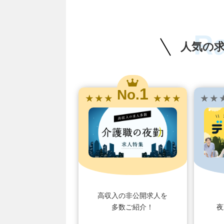
R
人気の
1
No.
★ ★ ★
★ ★ ★
★ ★ 
高収入の非公開求人を
多数ご紹介！
夜