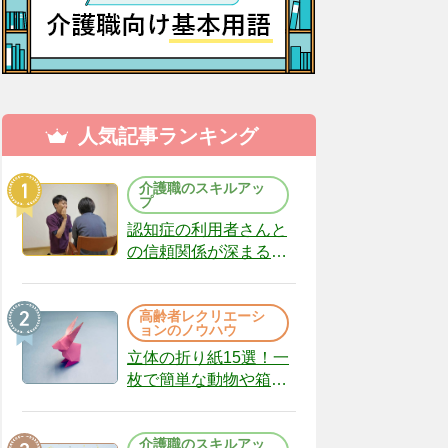
人気記事ランキング
介護職のスキルアッ
プ
認知症の利用者さんと
の信頼関係が深まる声
かけのコツ10選｜認知
症ケアの現場から
高齢者レクリエーシ
（22）
ョンのノウハウ
立体の折り紙15選！一
枚で簡単な動物や箱、
インテリアになる作品
まで
介護職のスキルアッ