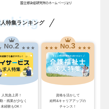
anking
求人特集ランキング
2
3
No.
No.
★
★ ★ ★
★ ★ ★
★ ★ ★
人気急上昇！
資格を活かして
勤・残業が少なく
給料&キャリアアップの
未経験もOK！
チャンス！