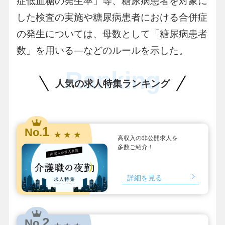
症低血糖の発生率」等、糖尿病患者を対象に
した検査の実施や糖尿病患者における合併症
の発生については、母数として「糖尿病患者
数」を用いる―などのルールを示した。
Ranking
人気の求人特集ランキング
1
No.
★ ★ ★
高収入の非公開求人を
多数ご紹介！
詳細を見る
2
No.