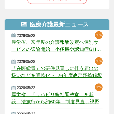
医療介護最新ニュース
2026/05/28
NEW
NEW
NEW
厚労省、来年度の介護報酬改定へ個別サ
ービスの議論開始 小多機や認知症GH、
厳しい経営環境に危機感
2026/05/28
NEW
NEW
「在医総管」の要件見直しに伴う届出の
扱いなどを明確化 ～ 26年度改定疑義解釈
2026/05/22
NEW
厚労省、「リハビリ統括調整室」を新
設 法施行から約60年 制度見直し視野
2026/05/22