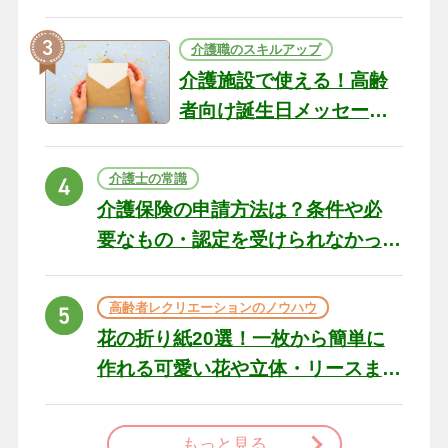
テリアになる作品まで
介護職のスキルアップ
介護施設で使える！高齢
者向け誕生日メッセージ
の例文と書き方のポイン
ト
介護士の常識
介護保険の申請方法は？条件や必
要なもの・認定を受けられなかっ
た場合の対処法
高齢者レクリエーションのノウハウ
花の折り紙20選！一枚から簡単に
作れる可愛い花や立体・リースま
で
もっと見る