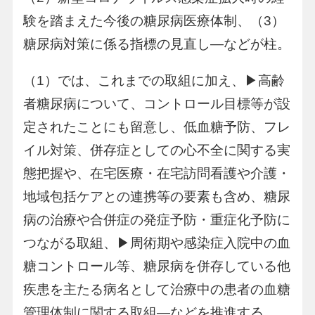
験を踏まえた今後の糖尿病医療体制、（3）
糖尿病対策に係る指標の見直し―などが柱。
（1）では、これまでの取組に加え、▶高齢
者糖尿病について、コントロール目標等が設
定されたことにも留意し、低血糖予防、フレ
イル対策、併存症としての心不全に関する実
態把握や、在宅医療・在宅訪問看護や介護・
地域包括ケアとの連携等の要素も含め、糖尿
病の治療や合併症の発症予防・重症化予防に
つながる取組、▶周術期や感染症入院中の血
糖コントロール等、糖尿病を併存している他
疾患を主たる病名として治療中の患者の血糖
管理体制に関する取組―などを推進する。