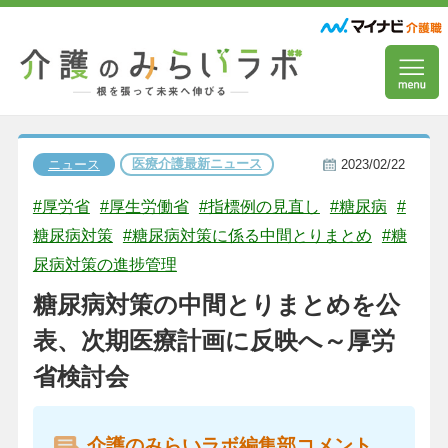
医療介護最新ニュース
ニュース
2023/02/22
#厚労省
#厚生労働省
#指標例の見直し
#糖尿病
#
糖尿病対策
#糖尿病対策に係る中間とりまとめ
#糖
尿病対策の進捗管理
糖尿病対策の中間とりまとめを公
表、次期医療計画に反映へ～厚労
省検討会
介護のみらいラボ編集部コメント