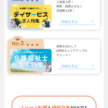
★ ★ ★
人気急上昇！
夜勤・残業が少なく
未経験もOK！
詳細を見る
3
No.
★ ★ ★
資格を活かして
給料&キャリアアップの
チャンス！
詳細を見る
スピード転職
も
情報収集
だけでも