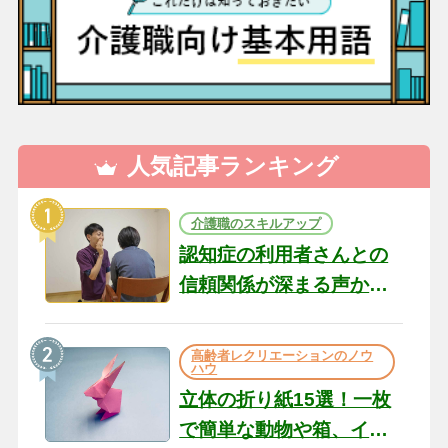
人気記事ランキング
介護職のスキルアップ
認知症の利用者さんとの
信頼関係が深まる声かけ
のコツ10選｜認知症ケア
の現場から（22）
高齢者レクリエーションのノウ
ハウ
立体の折り紙15選！一枚
で簡単な動物や箱、イン