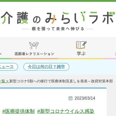
ニュース
今日は何の日？雑学
覧 >
新型コロナ5類への移行で医療体制見直しを発表～政府対策本部
2023/03/14
#医療提供体制
#新型コロナウイルス感染