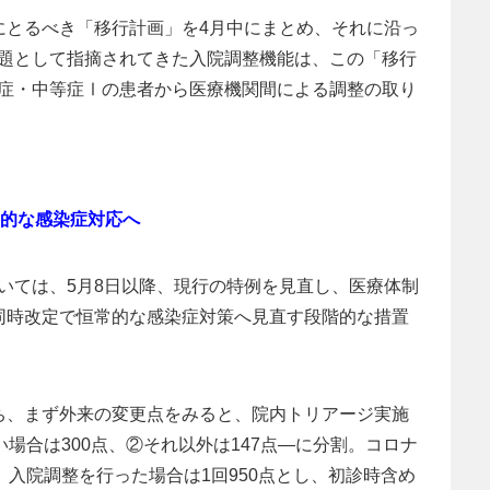
にとるべき「移行計画」を4月中にまとめ、それに沿っ
題として指摘されてきた入院調整機能は、この「移行
症・中等症Ⅰの患者から医療機関間による調整の取り
常的な感染症対応へ
いては、5月8日以降、現行の特例を見直し、医療体制
同時改定で恒常的な感染症対策へ見直す段階的な措置
ち、まず外来の変更点をみると、院内トリアージ実施
い場合は300点、②それ以外は147点―に分割。コロナ
、入院調整を行った場合は1回950点とし、初診時含め