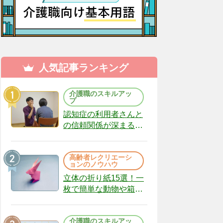
人気記事ランキング
介護職のスキルアッ
プ
認知症の利用者さんと
の信頼関係が深まる声
かけのコツ10選｜認知
症ケアの現場から
高齢者レクリエーシ
（22）
ョンのノウハウ
立体の折り紙15選！一
枚で簡単な動物や箱、
インテリアになる作品
まで
介護職のスキルアッ