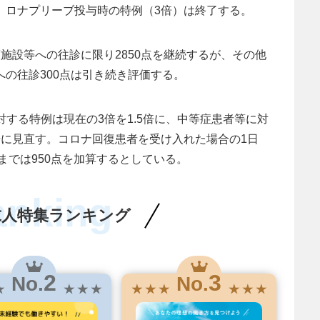
て、ロナプリーブ投与時の特例（3倍）は終了する。
護施設等への往診に限り2850点を継続するが、その他
への往診300点は引き続き評価する。
対する特例は現在の3倍を1.5倍に、中等症患者等に対
倍に見直す。コロナ回復患者を受け入れた場合の1日
目までは950点を加算するとしている。
anking
求人特集ランキング
2
3
No.
No.
★
★ ★ ★
★ ★ ★
★ ★ ★