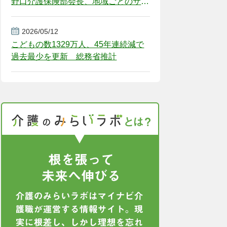
野口介護保険部会長、地域ごとのサー
ビス基盤整備を促す
2026/05/12
こどもの数1329万人、45年連続減で
過去最少を更新 総務省推計