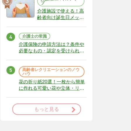
プ
介護施設で使える！高
齢者向け誕生日メッセ
ージの例文と書き方の
ポイント
介護士の常識
介護保険の申請方法は？条件や
必要なもの・認定を受けられな
かった場合の対処法
高齢者レクリエーションのノウ
ハウ
花の折り紙20選！一枚から簡単
に作れる可愛い花や立体・リー
スまで
もっと見る