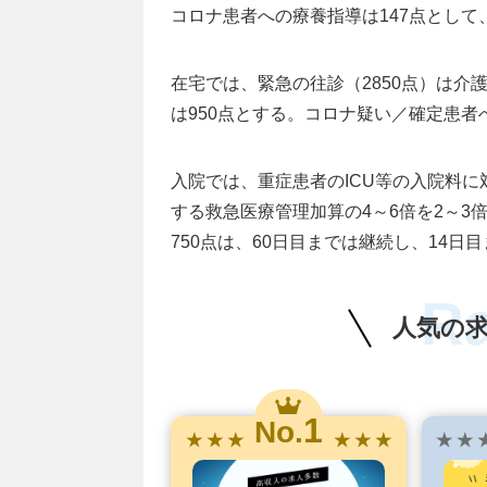
コロナ患者への療養指導は147点とし
在宅では、緊急の往診（2850点）は介
は950点とする。コロナ疑い／確定患者
入院では、重症患者のICU等の入院料に
する救急医療管理加算の4～6倍を2～3
750点は、60日目までは継続し、14日
R
人気の
1
No.
★ ★ ★
★ ★ ★
★ ★ 