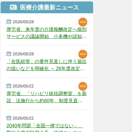
医療介護最新ニュース
2026/05/28
NEW
NEW
NEW
厚労省、来年度の介護報酬改定へ個別
サービスの議論開始 小多機や認知症
GH、厳しい経営環境に危機感
2026/05/28
NEW
NEW
「在医総管」の要件見直しに伴う届出
の扱いなどを明確化 ～ 26年度改定疑
義解釈
2026/05/22
NEW
厚労省、「リハビリ統括調整室」を新
設 法施行から約60年 制度見直し
視野
2026/05/22
2040年問題「全国一律ではない」