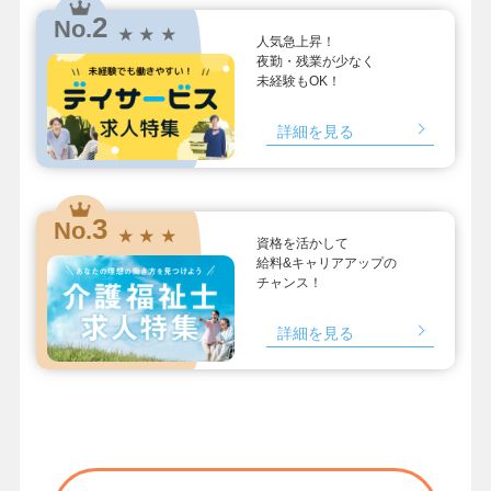
2
No.
★ ★ ★
人気急上昇！
夜勤・残業が少なく
未経験もOK！
詳細を見る
3
No.
★ ★ ★
資格を活かして
給料&キャリアアップの
チャンス！
詳細を見る