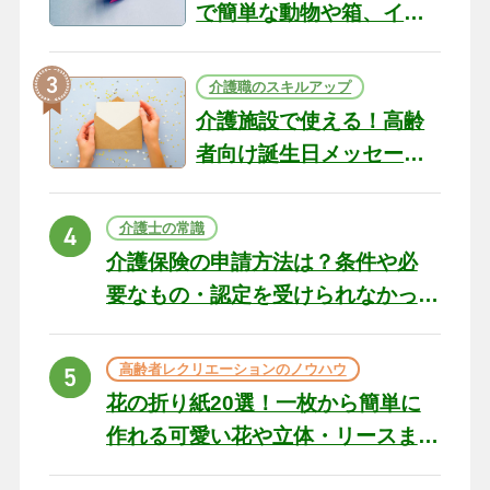
で簡単な動物や箱、イン
テリアになる作品まで
介護職のスキルアップ
介護施設で使える！高齢
者向け誕生日メッセージ
の例文と書き方のポイン
ト
介護士の常識
介護保険の申請方法は？条件や必
要なもの・認定を受けられなかっ
た場合の対処法
高齢者レクリエーションのノウハウ
花の折り紙20選！一枚から簡単に
作れる可愛い花や立体・リースま
で