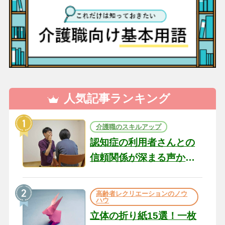
人気記事ランキング
介護職のスキルアップ
認知症の利用者さんとの
信頼関係が深まる声かけ
のコツ10選｜認知症ケア
の現場から（22）
高齢者レクリエーションのノウ
ハウ
立体の折り紙15選！一枚