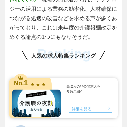
ジーの活用による業務の効率化、人材確保に
つながる処遇の改善などを求める声が多くあ
がっており、これは来年度の介護報酬改定を
めぐる論点の1つにもなりそうだ。
Ranking
人気の求人特集ランキング
1
No.
★ ★ ★
高収入の非公開求人を
多数ご紹介！
詳細を見る