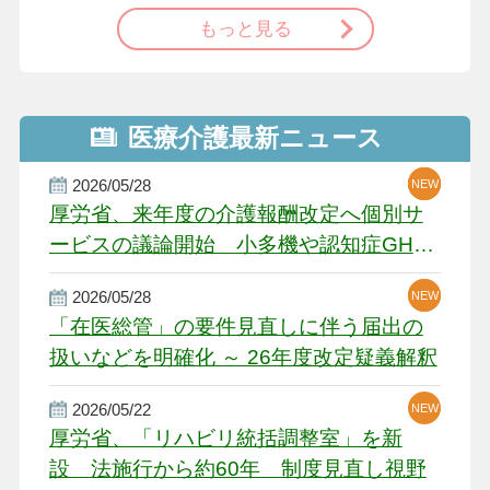
もっと見る
医療介護最新ニュース
2026/05/28
NEW
NEW
NEW
厚労省、来年度の介護報酬改定へ個別サ
ービスの議論開始 小多機や認知症GH、
厳しい経営環境に危機感
2026/05/28
NEW
NEW
「在医総管」の要件見直しに伴う届出の
扱いなどを明確化 ～ 26年度改定疑義解釈
2026/05/22
NEW
厚労省、「リハビリ統括調整室」を新
設 法施行から約60年 制度見直し視野