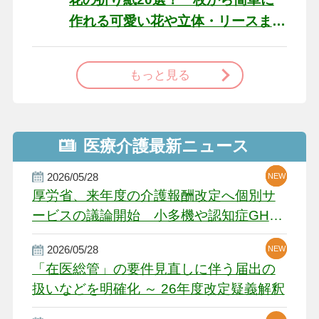
作れる可愛い花や立体・リースま
で
もっと見る
医療介護最新ニュース
2026/05/28
NEW
NEW
NEW
厚労省、来年度の介護報酬改定へ個別サ
ービスの議論開始 小多機や認知症GH、
厳しい経営環境に危機感
2026/05/28
NEW
NEW
「在医総管」の要件見直しに伴う届出の
扱いなどを明確化 ～ 26年度改定疑義解釈