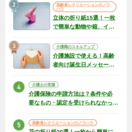
の現場から（22）
高齢者レクリエーションのノウ
ハウ
立体の折り紙15選！一枚
で簡単な動物や箱、イン
テリアになる作品まで
介護職のスキルアップ
介護施設で使える！高齢
者向け誕生日メッセージ
の例文と書き方のポイン
ト
介護士の常識
介護保険の申請方法は？条件や必
要なもの・認定を受けられなかっ
た場合の対処法
高齢者レクリエーションのノウハウ
花の折り紙20選！一枚から簡単に