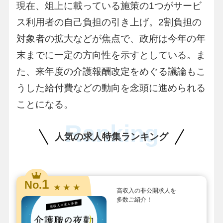
現在、俎上に載っている施策の1つがサービ
ス利用者の自己負担の引き上げ。2割負担の
対象者の拡大などが焦点で、政府は今年の年
末までに一定の方向性を示すとしている。ま
た、来年度の介護報酬改定をめぐる議論もこ
うした給付費などの動向を念頭に進められる
ことになる。
Ranking
人気の求人特集ランキング
1
No.
★ ★ ★
高収入の非公開求人を
多数ご紹介！