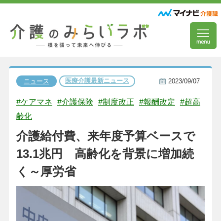
医療介護最新ニュース
ニュース
2023/09/07
#ケアマネ
#介護保険
#制度改正
#報酬改定
#超高
齢化
介護給付費、来年度予算ベースで
13.1兆円 高齢化を背景に増加続
く～厚労省