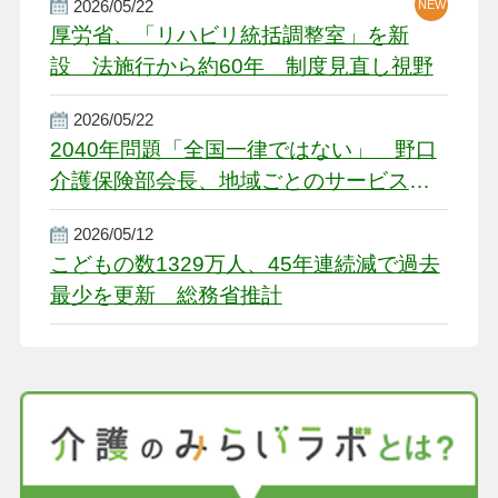
2026/05/22
NEW
厚労省、「リハビリ統括調整室」を新
設 法施行から約60年 制度見直し視野
2026/05/22
2040年問題「全国一律ではない」 野口
介護保険部会長、地域ごとのサービス基
盤整備を促す
2026/05/12
こどもの数1329万人、45年連続減で過去
最少を更新 総務省推計