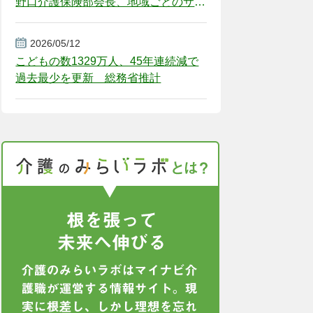
野口介護保険部会長、地域ごとのサー
ビス基盤整備を促す
2026/05/12
こどもの数1329万人、45年連続減で
過去最少を更新 総務省推計