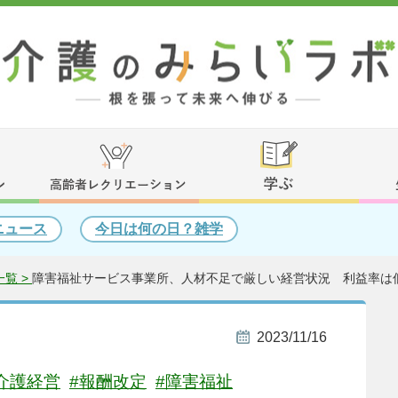
ニュース
今日は何の日？雑学
覧 >
障害福祉サービス事業所、人材不足で厳しい経営状況 利益率は
2023/11/16
介護経営
#報酬改定
#障害福祉