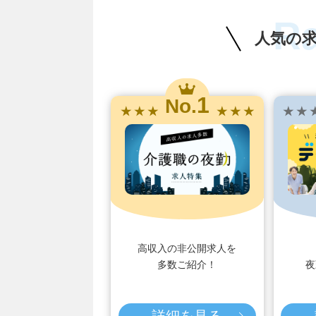
R
人気の
1
No.
★ ★ ★
★ ★ ★
★ ★ 
高収入の非公開求人を
多数ご紹介！
夜
詳細を見る