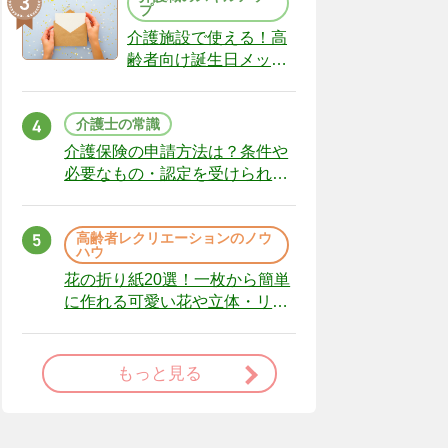
プ
介護施設で使える！高
齢者向け誕生日メッセ
ージの例文と書き方の
ポイント
介護士の常識
介護保険の申請方法は？条件や
必要なもの・認定を受けられな
かった場合の対処法
高齢者レクリエーションのノウ
ハウ
花の折り紙20選！一枚から簡単
に作れる可愛い花や立体・リー
スまで
もっと見る