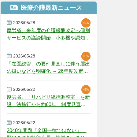
医療介護最新ニュース
2026/05/28
NEW
NEW
NEW
厚労省、来年度の介護報酬改定へ個別
サービスの議論開始 小多機や認知症
GH、厳しい経営環境に危機感
2026/05/28
NEW
NEW
「在医総管」の要件見直しに伴う届出
の扱いなどを明確化 ～ 26年度改定疑
義解釈
2026/05/22
NEW
厚労省、「リハビリ統括調整室」を新
設 法施行から約60年 制度見直し
視野
2026/05/22
2040年問題「全国一律ではない」