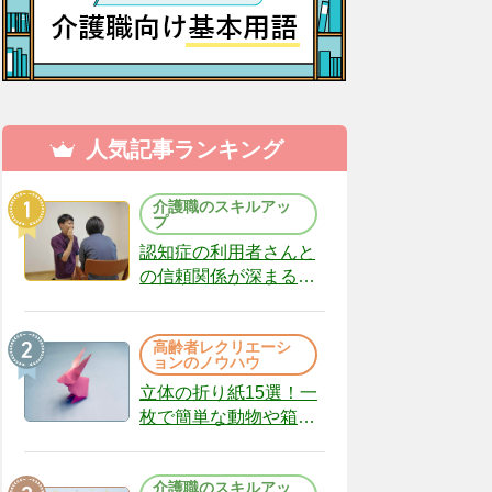
人気記事ランキング
介護職のスキルアッ
プ
認知症の利用者さんと
の信頼関係が深まる声
かけのコツ10選｜認知
症ケアの現場から
高齢者レクリエーシ
（22）
ョンのノウハウ
立体の折り紙15選！一
枚で簡単な動物や箱、
インテリアになる作品
まで
介護職のスキルアッ