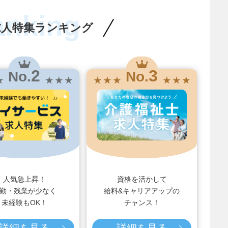
anking
求人特集ランキング
2
3
No.
No.
★
★ ★ ★
★ ★ ★
★ ★ ★
人気急上昇！
資格を活かして
勤・残業が少なく
給料&キャリアアップの
未経験もOK！
チャンス！
詳細を見る
詳細を見る