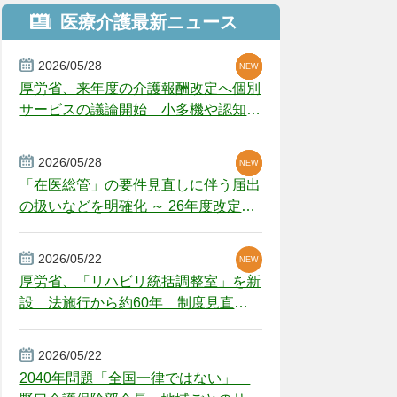
医療介護最新ニュース
2026/05/28
NEW
NEW
NEW
厚労省、来年度の介護報酬改定へ個別
サービスの議論開始 小多機や認知症
GH、厳しい経営環境に危機感
2026/05/28
NEW
NEW
「在医総管」の要件見直しに伴う届出
の扱いなどを明確化 ～ 26年度改定疑
義解釈
2026/05/22
NEW
厚労省、「リハビリ統括調整室」を新
設 法施行から約60年 制度見直し
視野
2026/05/22
2040年問題「全国一律ではない」