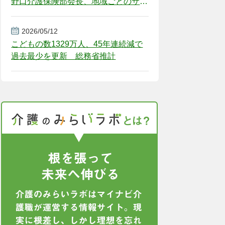
野口介護保険部会長、地域ごとのサー
ビス基盤整備を促す
2026/05/12
こどもの数1329万人、45年連続減で
過去最少を更新 総務省推計