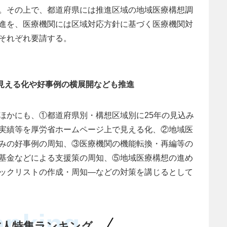
。その上で、都道府県には推進区域の地域医療構想調
進を、医療機関には区域対応方針に基づく医療機関対
それぞれ要請する。
の見える化や好事例の横展開なども推進
ほかにも、①都道府県別・構想区域別に25年の見込み
実績等を厚労省ホームページ上で見える化、②地域医
みの好事例の周知、③医療機関の機能転換・再編等の
基金などによる支援策の周知、⑤地域医療構想の進め
ックリストの作成・周知―などの対策を講じるとして
anking
求人特集ランキング