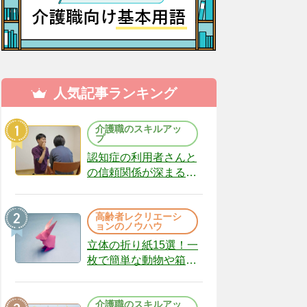
人気記事ランキング
介護職のスキルアッ
プ
認知症の利用者さんと
の信頼関係が深まる声
かけのコツ10選｜認知
症ケアの現場から
高齢者レクリエーシ
（22）
ョンのノウハウ
立体の折り紙15選！一
枚で簡単な動物や箱、
インテリアになる作品
まで
介護職のスキルアッ