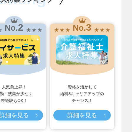
2
3
No.
No.
★
★ ★ ★
★ ★ ★
★ ★ ★
人気急上昇！
資格を活かして
勤・残業が少なく
給料&キャリアアップの
未経験もOK！
チャンス！
詳細を見る
詳細を見る