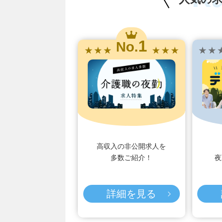
1
No.
★ ★ ★
★ ★ ★
★ ★ 
高収入の非公開求人を
多数ご紹介！
夜
詳細を見る