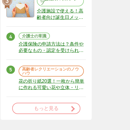
プ
介護施設で使える！高
齢者向け誕生日メッセ
ージの例文と書き方の
ポイント
介護士の常識
介護保険の申請方法は？条件や
必要なもの・認定を受けられな
かった場合の対処法
高齢者レクリエーションのノウ
ハウ
花の折り紙20選！一枚から簡単
に作れる可愛い花や立体・リー
スまで
もっと見る