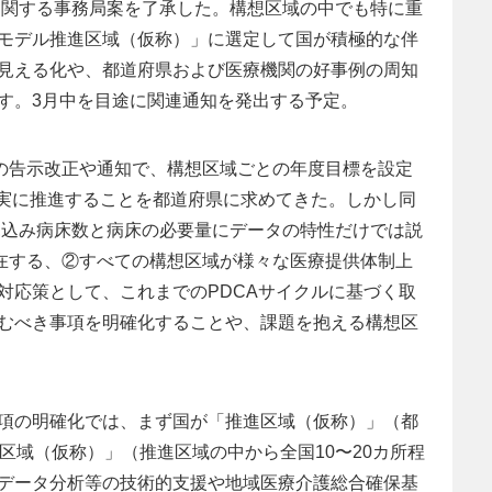
方に関する事務局案を了承した。構想区域の中でも特に重
モデル推進区域（仮称）」に選定して国が積極的な伴
見える化や、都道府県および医療機関の好事例の周知
す。3月中を目途に関連通知を発出する予定。
月の告示改正や通知で、構想区域ごとの年度目標を設定
着実に推進することを都道府県に求めてきた。しかし同
の見込み病床数と病床の必要量にデータの特性だけでは説
存在する、②すべての構想区域が様々な医療提供体制上
対応策として、これまでのPDCAサイクルに基づく取
むべき事項を明確化することや、課題を抱える構想区
項の明確化では、まず国が「推進区域（仮称）」（都
区域（仮称）」（推進区域の中から全国10〜20カ所程
データ分析等の技術的支援や地域医療介護総合確保基