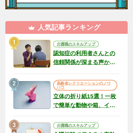
人気記事ランキング
介護職のスキルアップ
認知症の利用者さんとの
信頼関係が深まる声かけ
のコツ10選｜認知症ケア
の現場から（22）
高齢者レクリエーションのノウ
ハウ
立体の折り紙15選！一枚
で簡単な動物や箱、イン
テリアになる作品まで
介護職のスキルアップ