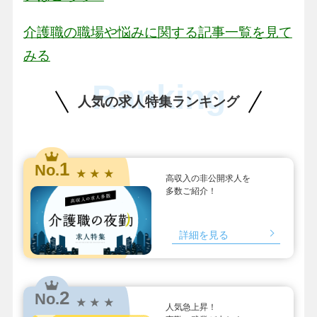
介護職の職場や悩みに関する記事一覧を見て
みる
Ranking
人気の求人特集ランキング
1
No.
★ ★ ★
高収入の非公開求人を
多数ご紹介！
詳細を見る
2
No.
★ ★ ★
人気急上昇！