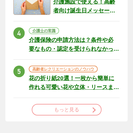
介護施設で使える！高齢
者向け誕生日メッセージ
の例文と書き方のポイン
ト
介護士の常識
介護保険の申請方法は？条件や必
要なもの・認定を受けられなかっ
た場合の対処法
高齢者レクリエーションのノウハウ
花の折り紙20選！一枚から簡単に
作れる可愛い花や立体・リースま
で
もっと見る