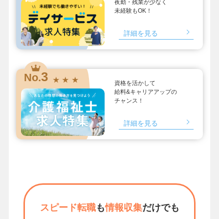
夜勤・残業が少なく
未経験もOK！
詳細を見る
3
No.
★ ★ ★
資格を活かして
給料&キャリアアップの
チャンス！
詳細を見る
スピード転職
も
情報収集
だけでも