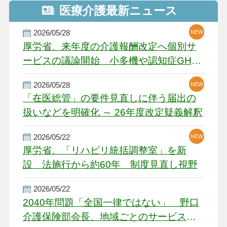
医療介護最新ニュース
2026/05/28
NEW
NEW
NEW
厚労省、来年度の介護報酬改定へ個別サ
ービスの議論開始 小多機や認知症GH、
厳しい経営環境に危機感
2026/05/28
NEW
NEW
「在医総管」の要件見直しに伴う届出の
扱いなどを明確化 ～ 26年度改定疑義解釈
2026/05/22
NEW
厚労省、「リハビリ統括調整室」を新
設 法施行から約60年 制度見直し視野
2026/05/22
2040年問題「全国一律ではない」 野口
介護保険部会長、地域ごとのサービス基