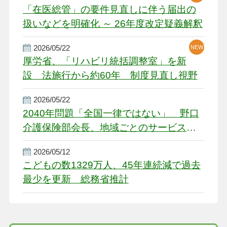
「在医総管」の要件見直しに伴う届出の
扱いなどを明確化 ～ 26年度改定疑義解釈
2026/05/22
NEW
厚労省、「リハビリ統括調整室」を新
設 法施行から約60年 制度見直し視野
2026/05/22
2040年問題「全国一律ではない」 野口
介護保険部会長、地域ごとのサービス基
盤整備を促す
2026/05/12
こどもの数1329万人、45年連続減で過去
最少を更新 総務省推計