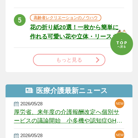
た場合の対処法
高齢者レクリエーションのノウハウ
花の折り紙20選！一枚から簡単に
作れる可愛い花や立体・リースま
で
もっと見る
医療介護最新ニュース
2026/05/28
NEW
NEW
NEW
厚労省、来年度の介護報酬改定へ個別サ
ービスの議論開始 小多機や認知症GH、
厳しい経営環境に危機感
2026/05/28
NEW
NEW