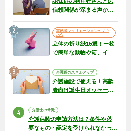
認知症の利用者さんとの
信頼関係が深まる声かけ
のコツ10選｜認知症ケア
の現場から（22）
高齢者レクリエーションのノウ
ハウ
立体の折り紙15選！一枚
で簡単な動物や箱、イン
テリアになる作品まで
介護職のスキルアップ
介護施設で使える！高齢
者向け誕生日メッセージ
の例文と書き方のポイン
ト
介護士の常識
介護保険の申請方法は？条件や必
要なもの・認定を受けられなかっ