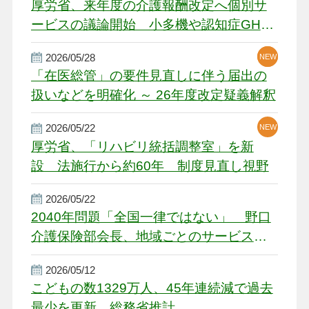
厚労省、来年度の介護報酬改定へ個別サ
ービスの議論開始 小多機や認知症GH、
厳しい経営環境に危機感
2026/05/28
NEW
NEW
「在医総管」の要件見直しに伴う届出の
扱いなどを明確化 ～ 26年度改定疑義解釈
2026/05/22
NEW
厚労省、「リハビリ統括調整室」を新
設 法施行から約60年 制度見直し視野
2026/05/22
2040年問題「全国一律ではない」 野口
介護保険部会長、地域ごとのサービス基
盤整備を促す
2026/05/12
こどもの数1329万人、45年連続減で過去
最少を更新 総務省推計