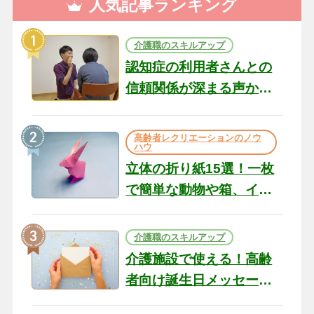
人気記事ランキング
介護職のスキルアップ
認知症の利用者さんとの
信頼関係が深まる声かけ
のコツ10選｜認知症ケア
の現場から（22）
高齢者レクリエーションのノウ
ハウ
立体の折り紙15選！一枚
で簡単な動物や箱、イン
テリアになる作品まで
介護職のスキルアップ
介護施設で使える！高齢
者向け誕生日メッセージ
の例文と書き方のポイン