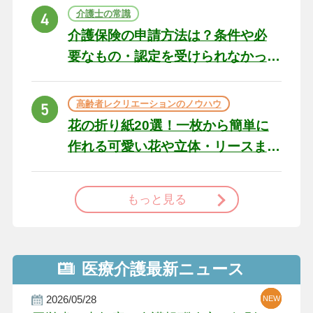
ト
介護士の常識
介護保険の申請方法は？条件や必
要なもの・認定を受けられなかっ
た場合の対処法
高齢者レクリエーションのノウハウ
花の折り紙20選！一枚から簡単に
作れる可愛い花や立体・リースま
で
もっと見る
医療介護最新ニュース
2026/05/28
NEW
NEW
NEW