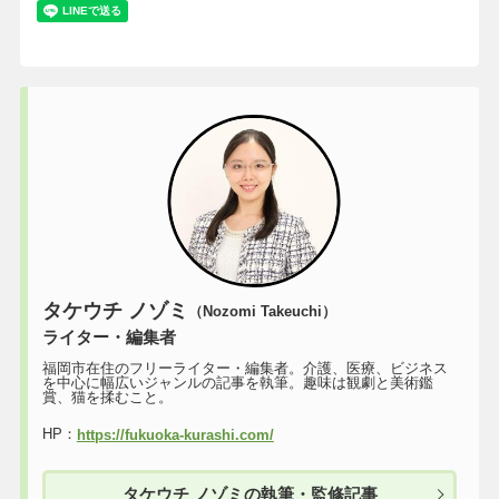
タケウチ ノゾミ
（Nozomi Takeuchi）
ライター・編集者
福岡市在住のフリーライター・編集者。介護、医療、ビジネス
を中心に幅広いジャンルの記事を執筆。趣味は観劇と美術鑑
賞、猫を揉むこと。
HP：
https://fukuoka-kurashi.com/
タケウチ ノゾミの執筆・監修記事