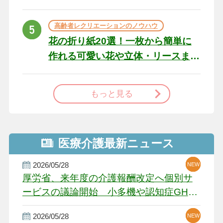
た場合の対処法
高齢者レクリエーションのノウハウ
花の折り紙20選！一枚から簡単に
作れる可愛い花や立体・リースま
で
もっと見る
医療介護最新ニュース
2026/05/28
NEW
NEW
NEW
厚労省、来年度の介護報酬改定へ個別サ
ービスの議論開始 小多機や認知症GH、
厳しい経営環境に危機感
2026/05/28
NEW
NEW