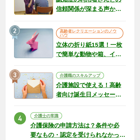
信頼関係が深まる声かけ
のコツ10選｜認知症ケア
の現場から（22）
高齢者レクリエーションのノウ
ハウ
立体の折り紙15選！一枚
で簡単な動物や箱、イン
テリアになる作品まで
介護職のスキルアップ
介護施設で使える！高齢
者向け誕生日メッセージ
の例文と書き方のポイン
ト
介護士の常識
介護保険の申請方法は？条件や必
要なもの・認定を受けられなかっ