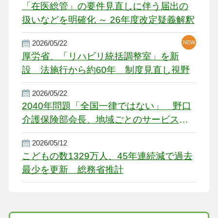
「在医総管」の要件見直しに伴う届出の
扱いなどを明確化 ～ 26年度改定疑義解釈
2026/05/22
NEW
厚労省、「リハビリ統括調整室」を新
設 法施行から約60年 制度見直し視野
2026/05/22
2040年問題「全国一律ではない」 野口
介護保険部会長、地域ごとのサービス基
盤整備を促す
2026/05/12
こどもの数1329万人、45年連続減で過去
最少を更新 総務省推計