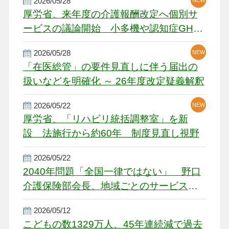
2026/05/28
厚労省、来年度の介護報酬改定へ個別サ
ービスの議論開始 小多機や認知症GH、
厳しい経営環境に危機感
2026/05/28
NEW
NEW
「在医総管」の要件見直しに伴う届出の
扱いなどを明確化 ～ 26年度改定疑義解釈
2026/05/22
NEW
厚労省、「リハビリ統括調整室」を新
設 法施行から約60年 制度見直し視野
2026/05/22
2040年問題「全国一律ではない」 野口
介護保険部会長、地域ごとのサービス基
盤整備を促す
2026/05/12
こどもの数1329万人、45年連続減で過去