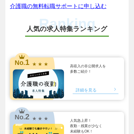
介護職の無料転職サポートに申し込む
Ranking
人気の求人特集ランキング
1
No.
★ ★ ★
高収入の非公開求人を
多数ご紹介！
詳細を見る
2
No.
★ ★ ★
人気急上昇！
夜勤・残業が少なく
未経験もOK！