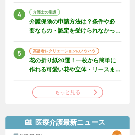
の例文と書き方のポイン
ト
介護士の常識
介護保険の申請方法は？条件や必
要なもの・認定を受けられなかっ
た場合の対処法
高齢者レクリエーションのノウハウ
花の折り紙20選！一枚から簡単に
作れる可愛い花や立体・リースま
で
もっと見る
医療介護最新ニュース
NEW
NEW
NEW