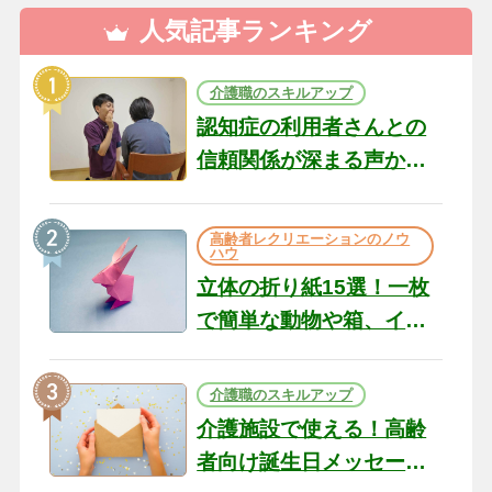
人気記事ランキング
介護職のスキルアップ
認知症の利用者さんとの
信頼関係が深まる声かけ
のコツ10選｜認知症ケア
の現場から（22）
高齢者レクリエーションのノウ
ハウ
立体の折り紙15選！一枚
で簡単な動物や箱、イン
テリアになる作品まで
介護職のスキルアップ
介護施設で使える！高齢
者向け誕生日メッセージ