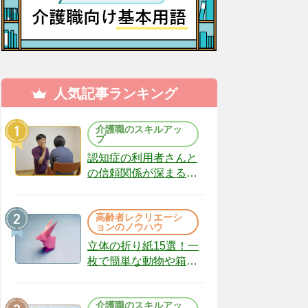
人気記事ランキング
介護職のスキルアッ
プ
認知症の利用者さんと
の信頼関係が深まる声
かけのコツ10選｜認知
症ケアの現場から
高齢者レクリエーシ
（22）
ョンのノウハウ
立体の折り紙15選！一
枚で簡単な動物や箱、
インテリアになる作品
まで
介護職のスキルアッ