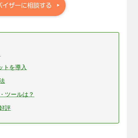
？
ボットを導入
法
ト・ツールは？
も好評