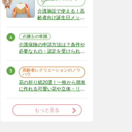
プ
介護施設で使える！高
齢者向け誕生日メッセ
ージの例文と書き方の
ポイント
介護士の常識
介護保険の申請方法は？条件や
必要なもの・認定を受けられな
かった場合の対処法
高齢者レクリエーションのノウ
ハウ
花の折り紙20選！一枚から簡単
に作れる可愛い花や立体・リー
スまで
もっと見る