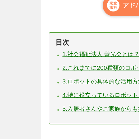
目次
1.社会福祉法人 善光会とは
2.これまでに200種類のロ
3.ロボットの具体的な活用方
4.特に役立っているロボッ
5.入居者さんやご家族から