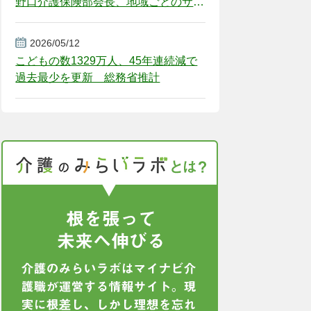
野口介護保険部会長、地域ごとのサー
ビス基盤整備を促す
2026/05/12
こどもの数1329万人、45年連続減で
過去最少を更新 総務省推計