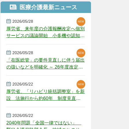
医療介護最新ニュース
2026/05/28
NEW
NEW
NEW
厚労省、来年度の介護報酬改定へ個別
サービスの議論開始 小多機や認知症
GH、厳しい経営環境に危機感
2026/05/28
NEW
NEW
「在医総管」の要件見直しに伴う届出
の扱いなどを明確化 ～ 26年度改定疑
義解釈
2026/05/22
NEW
厚労省、「リハビリ統括調整室」を新
設 法施行から約60年 制度見直し
視野
2026/05/22
2040年問題「全国一律ではない」