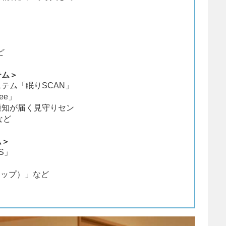
ど
テム＞
テム「眠りSCAN」
ee」
通知が届く見守りセン
など
ム＞
S」
コップ）」など