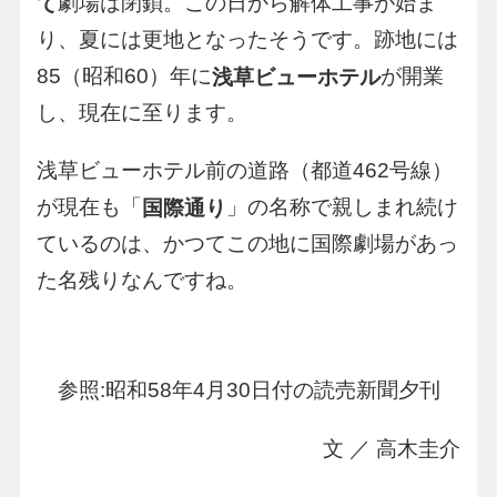
劇場は閉鎖。この日から解体工事が始ま
て
り、夏には更地となったそうです。跡地には
85（昭和60）年に
が開業
浅草ビューホテル
し、現在に至ります。
浅草ビューホテル前の道路（都道462号線）
が現在も「
」の名称で親しまれ続け
国際通り
ているのは、かつてこの地に国際劇場があっ
た名残りなんですね。
参照:昭和58年4月30日付の読売新聞夕刊
文 ／ 高木圭介