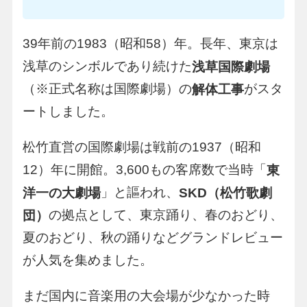
39年前の1983（昭和58）年。長年、東京は
浅草のシンボルであり続けた
浅草国際劇場
（※正式名称は国際劇場）の
がスタ
解体工事
ートしました。
松竹直営の国際劇場は戦前の1937（昭和
12）年に開館。3,600もの客席数で当時「
東
」と謳われ、
洋一の大劇場
SKD（松竹歌劇
の拠点として、東京踊り、春のおどり、
団）
夏のおどり、秋の踊りなどグランドレビュー
が人気を集めました。
まだ国内に音楽用の大会場が少なかった時