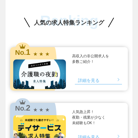
Ranking
人気の求人特集ランキング
1
No.
★ ★ ★
高収入の非公開求人を
多数ご紹介！
詳細を見る
2
No.
★ ★ ★
人気急上昇！
夜勤・残業が少なく
未経験もOK！
詳細を見る