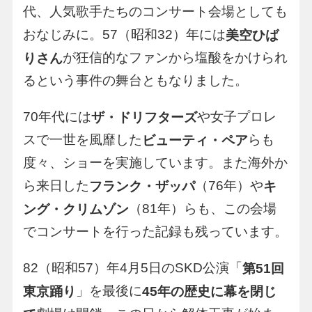
代、人気歌手たちのコンサート会場としても
おなじみに。57（昭和32）年には
美空ひば
が狂信的なファンから塩酸をかけられ
りさん
るという事件の舞台ともなりました。
70年代には
や女子プロレ
ザ・ドリフターズ
スで一世を風靡した
らも
ビューティ・ペア
度々、ショーを実施しています。また海外か
ら来日した
（76年）や
フランク・ザッパ
キ
（81年）らも、この会場
ング・クリムゾン
でコンサートを行った記録も残っています。
82（昭和57）年4月5日のSKD公演「
第51回
」を最後に
東京踊り
45年の歴史に幕を閉じ