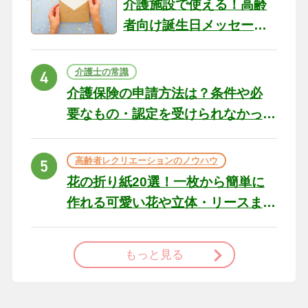
介護施設で使える！高齢
者向け誕生日メッセージ
の例文と書き方のポイン
ト
介護士の常識
介護保険の申請方法は？条件や必
要なもの・認定を受けられなかっ
た場合の対処法
高齢者レクリエーションのノウハウ
花の折り紙20選！一枚から簡単に
作れる可愛い花や立体・リースま
で
もっと見る