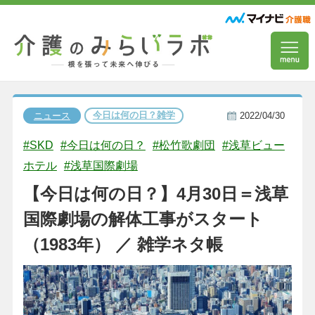
今日は何の日？雑学
ニュース
2022/04/30
#SKD
#今日は何の日？
#松竹歌劇団
#浅草ビュー
ホテル
#浅草国際劇場
【今日は何の日？】4月30日＝浅草
国際劇場の解体工事がスタート
（1983年） ／ 雑学ネタ帳