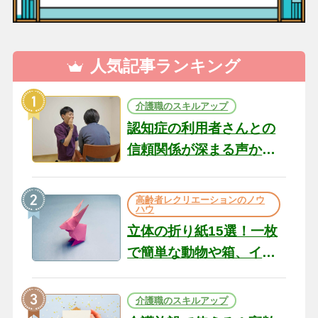
人気記事ランキング
介護職のスキルアップ
認知症の利用者さんとの
信頼関係が深まる声かけ
のコツ10選｜認知症ケア
の現場から（22）
高齢者レクリエーションのノウ
ハウ
立体の折り紙15選！一枚
で簡単な動物や箱、イン
テリアになる作品まで
介護職のスキルアップ