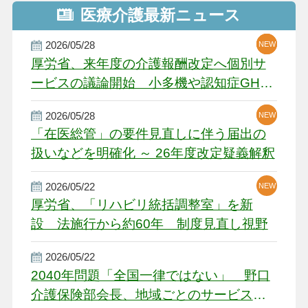
医療介護最新ニュース
2026/05/28
NEW
NEW
NEW
厚労省、来年度の介護報酬改定へ個別サ
ービスの議論開始 小多機や認知症GH、
厳しい経営環境に危機感
2026/05/28
NEW
NEW
「在医総管」の要件見直しに伴う届出の
扱いなどを明確化 ～ 26年度改定疑義解釈
2026/05/22
NEW
厚労省、「リハビリ統括調整室」を新
設 法施行から約60年 制度見直し視野
2026/05/22
2040年問題「全国一律ではない」 野口
介護保険部会長、地域ごとのサービス基