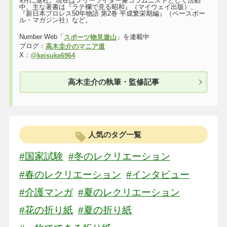
9月に退社。現在はフリーライター兼コラムニストとして活動
中。主な著書は『ラテ欄で見る昭和』（マイウェイ出版）、
『新日本プロレス50年物語 第2巻 平成繁栄期編』（ベースボー
ル・マガジン社）など。
Number Web「
」を連載中
スポーツ物見遊山
ブログ：
高木圭介のマニア道
X：
@keisuke6964
高木圭介の執筆・監修記事
人気のタグ一覧
#国家試験
#冬のレクリエーション
#春のレクリエーション
#インタビュー
#介護マンガ
#夏のレクリエーション
#花の折り紙
#夏の折り紙