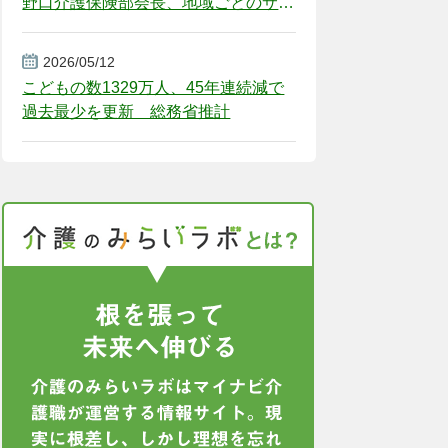
野口介護保険部会長、地域ごとのサー
ビス基盤整備を促す
2026/05/12
こどもの数1329万人、45年連続減で
過去最少を更新 総務省推計