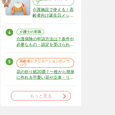
プ
介護施設で使える！高
齢者向け誕生日メッセ
ージの例文と書き方の
ポイント
介護士の常識
介護保険の申請方法は？条件や
必要なもの・認定を受けられな
かった場合の対処法
高齢者レクリエーションのノウ
ハウ
花の折り紙20選！一枚から簡単
に作れる可愛い花や立体・リー
スまで
もっと見る