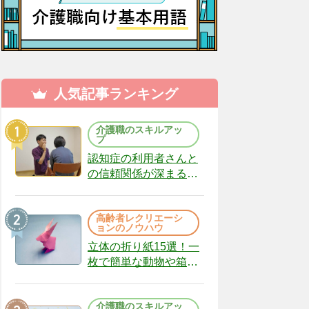
人気記事ランキング
介護職のスキルアッ
プ
認知症の利用者さんと
の信頼関係が深まる声
かけのコツ10選｜認知
症ケアの現場から
高齢者レクリエーシ
（22）
ョンのノウハウ
立体の折り紙15選！一
枚で簡単な動物や箱、
インテリアになる作品
まで
介護職のスキルアッ