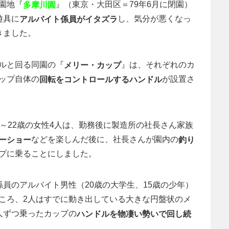
園地『
』（東京・大田区＝79年6月に閉園）
多摩川園
遊具に
し、気分が悪くなっ
アルバイト係員がイタズラ
きました。
ルと回る同園の『
』は、それぞれのカ
メリー・カップ
ップ自体の
が設置さ
回転をコントロールするハンドル
7～22歳の女性4人は、勤務後に製造所の社長さん家族
などを楽しんだ後に、社長さんが園内の
ーショー
釣り
プに乗ることにしました。
員のアルバイト男性（20歳の大学生、15歳の少年）
ころ、2人はすでに動き出している大きな円盤状のメ
人ずつ乗ったカップの
ハンドルを物凄い勢いで回し続