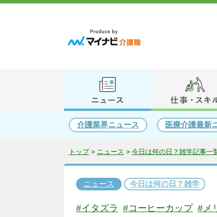
介護業界ニュース
医療介護最新
トップ
>
ニュース
>
今日は何の日？雑学記事一覧
ニュース
今日は何の日？雑学
#イタズラ
#コーヒーカップ
#メ