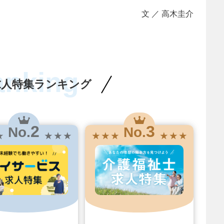
文 ／ 高木圭介
anking
求人特集ランキング
2
3
No.
No.
★
★ ★ ★
★ ★ ★
★ ★ ★