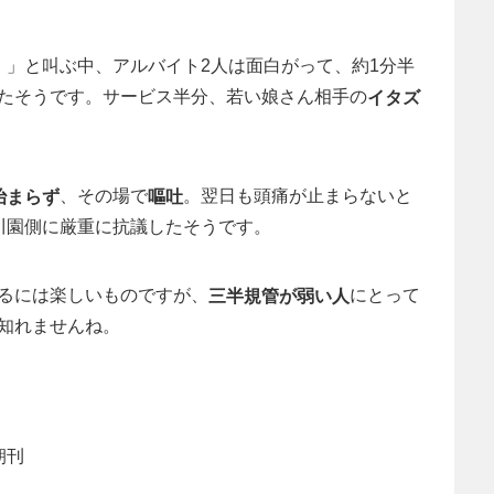
」と叫ぶ中、アルバイト2人は面白がって、約1分半
！
たそうです。サービス半分、若い娘さん相手の
イタズ
、その場で
。翌日も頭痛が止まらないと
治まらず
嘔吐
川園側に厳重に抗議したそうです。
るには楽しいものですが、
にとって
三半規管が弱い人
知れませんね。
朝刊