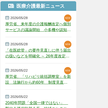
医療介護最新ニュース
2026/05/28
NEW
NEW
NEW
厚労省、来年度の介護報酬改定へ個別
サービスの議論開始 小多機や認知症
GH、厳しい経営環境に危機感
2026/05/28
NEW
NEW
「在医総管」の要件見直しに伴う届出
の扱いなどを明確化 ～ 26年度改定疑
義解釈
2026/05/22
NEW
厚労省、「リハビリ統括調整室」を新
設 法施行から約60年 制度見直し
視野
2026/05/22
2040年問題「全国一律ではない」