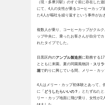
（現・多摩川駅）のすぐ前に存在した遊
にて、4人の女性が乗るコーヒーカップ
た4人が嘔吐を繰り返すという事件がお
複数人が乗り、コーヒーカップがクルク
ップ中央に、乗ったお客さんが自分でカ
れたタイプでした。
目黒区内の
に勤務する1
アンプル製造所
とともに来園。夏の同園風物詩・
スリラ
で釣りに興じている間、メリー・カッ
堀
4人はメリー・カップ初体験とあって、係
に「
」とたずねたと
どうしたらいいの？
リー・カップ地面に飛び乗り、女性が2
ました。
け