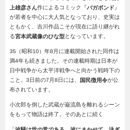
作によるコミック『
』
上雄彦さん
バガボンド
が若者を中心に大人気となっており、史実は
ともかく、吉川作品こそが現在に語り継がれ
る
となっています。
宮本武蔵像のひな型
35（昭和10）年8月に連載開始された同作は
満4年も続きました。その連載時期は日本が
日中戦争から太平洋戦争へと向かう戦時下の
こと。3日前の7月8日には、
が公
国民徴用令
布されています。
小次郎を倒した武蔵が巌流島を離れるシーン
をもって物語は終了。そのあとに続く
「
波騒は世の常である。波にまかせて、泳ぎ