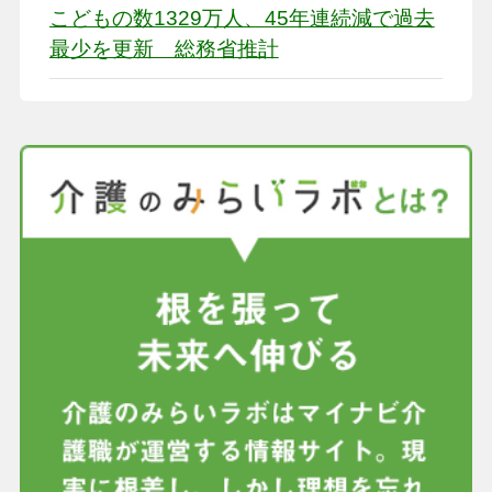
こどもの数1329万人、45年連続減で過去
最少を更新 総務省推計