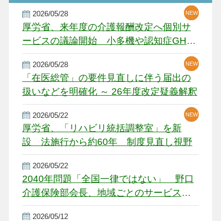
2026/05/28
NEW
NEW
NEW
厚労省、来年度の介護報酬改定へ個別サ
ービスの議論開始 小多機や認知症GH、
厳しい経営環境に危機感
2026/05/28
NEW
NEW
「在医総管」の要件見直しに伴う届出の
扱いなどを明確化 ～ 26年度改定疑義解釈
2026/05/22
NEW
厚労省、「リハビリ統括調整室」を新
設 法施行から約60年 制度見直し視野
2026/05/22
2040年問題「全国一律ではない」 野口
介護保険部会長、地域ごとのサービス基
盤整備を促す
2026/05/12