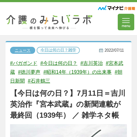
今日は何の日？雑学
ニュース
2022/07/11
#バガボンド
#今日は何の日？
#吉川英治
#宮本武
蔵
#徳川夢声
#昭和14年（1939年）の出来事
#朝
日新聞
#石井鶴三
【今日は何の日？】7月11日＝吉川
英治作『宮本武蔵』の新聞連載が
最終回（1939年） ／ 雑学ネタ帳