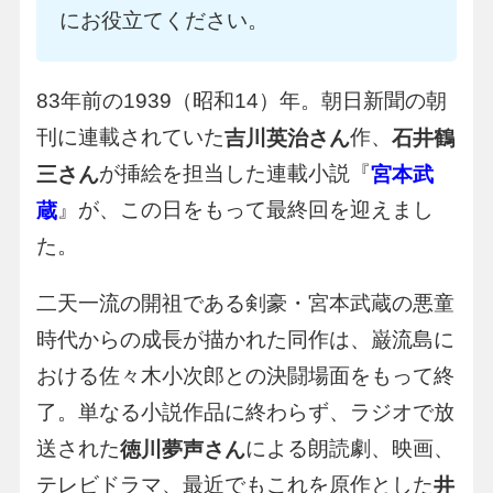
にお役立てください。
83年前の1939（昭和14）年。朝日新聞の朝
刊に連載されていた
作、
吉川英治さん
石井鶴
が挿絵を担当した連載小説『
三さん
宮本武
』が、この日をもって最終回を迎えまし
蔵
た。
二天一流の開祖である剣豪・宮本武蔵の悪童
時代からの成長が描かれた同作は、巌流島に
おける佐々木小次郎との決闘場面をもって終
了。単なる小説作品に終わらず、ラジオで放
送された
による朗読劇、映画、
徳川夢声さん
テレビドラマ、最近でもこれを原作とした
井