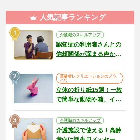
人気記事ランキング
介護職のスキルアップ
認知症の利用者さんとの
信頼関係が深まる声かけ
のコツ10選｜認知症ケア
の現場から（22）
高齢者レクリエーションのノウ
ハウ
立体の折り紙15選！一枚
で簡単な動物や箱、イン
テリアになる作品まで
介護職のスキルアップ
介護施設で使える！高齢
者向け誕生日メッセージ