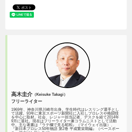
高木圭介
（Keisuke Takagi）
フリーライター
1969年、神奈川県川崎市出身。学生時代はレスリング選手とし
て活躍。93年に東京スポーツ新聞社に入社しプロレスや格闘技
を中心に取材。社会、レジャー担当記者、デスクを経て2014年
9月に退社。現在はフリーライター兼コラムニストとして活動
中。主な著書は『ラテ欄で見る昭和』（マイウェイ出版）、
『新日本プロレス50年物語 第2巻 平成繁栄期編』（ベースボー