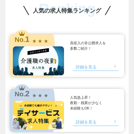
Ranking
人気の求人特集ランキング
1
No.
★ ★ ★
高収入の非公開求人を
多数ご紹介！
詳細を見る
2
No.
★ ★ ★
人気急上昇！
夜勤・残業が少なく
未経験もOK！
詳細を見る