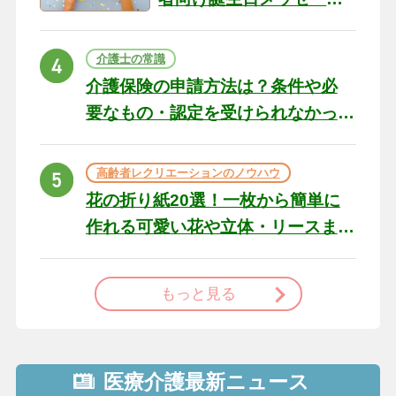
の例文と書き方のポイン
ト
介護士の常識
介護保険の申請方法は？条件や必
要なもの・認定を受けられなかっ
た場合の対処法
高齢者レクリエーションのノウハウ
花の折り紙20選！一枚から簡単に
作れる可愛い花や立体・リースま
で
もっと見る
医療介護最新ニュース