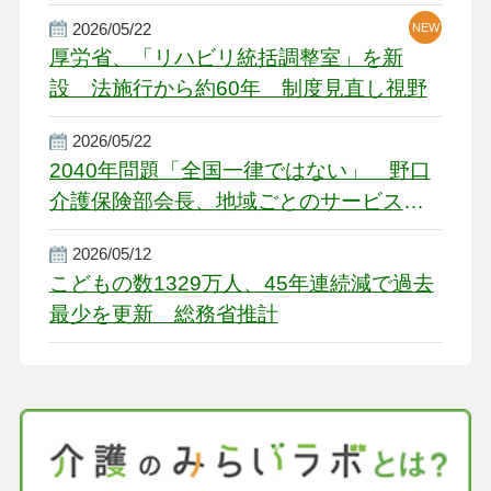
2026/05/22
NEW
厚労省、「リハビリ統括調整室」を新
設 法施行から約60年 制度見直し視野
2026/05/22
2040年問題「全国一律ではない」 野口
介護保険部会長、地域ごとのサービス基
盤整備を促す
2026/05/12
こどもの数1329万人、45年連続減で過去
最少を更新 総務省推計