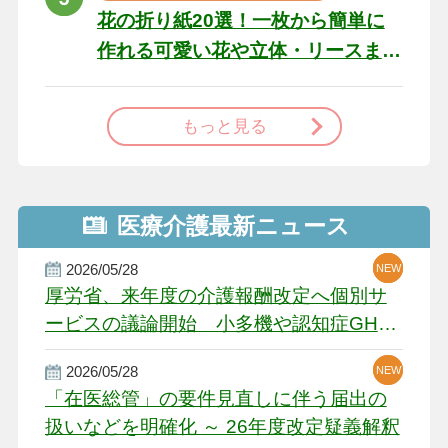
花の折り紙20選！一枚から簡単に
作れる可愛い花や立体・リースま
で
もっと見る
医療介護最新ニュース
2026/05/28
NEW
NEW
NEW
厚労省、来年度の介護報酬改定へ個別サ
ービスの議論開始 小多機や認知症GH、
厳しい経営環境に危機感
2026/05/28
NEW
NEW
「在医総管」の要件見直しに伴う届出の
扱いなどを明確化 ～ 26年度改定疑義解釈