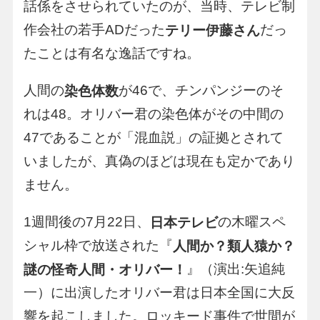
話係をさせられていたのが、当時、テレビ制
作会社の若手ADだった
だっ
テリー伊藤さん
たことは有名な逸話ですね。
人間の
が46で、チンパンジーのそ
染色体数
れは48。オリバー君の染色体がその中間の
47であることが「混血説」の証拠とされて
いましたが、真偽のほどは現在も定かであり
ません。
1週間後の7月22日、
の木曜スペ
日本テレビ
シャル枠で放送された『
人間か？類人猿か？
』（演出:矢追純
謎の怪奇人間・オリバー！
一）に出演したオリバー君は日本全国に大反
響を起こしました。ロッキード事件で世間が