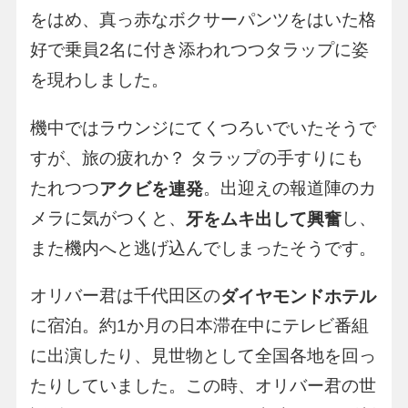
をはめ、真っ赤なボクサーパンツをはいた格
好で乗員2名に付き添われつつタラップに姿
を現わしました。
機中ではラウンジにてくつろいでいたそうで
すが、旅の疲れか？ タラップの手すりにも
たれつつ
。出迎えの報道陣のカ
アクビを連発
メラに気がつくと、
し、
牙をムキ出して興奮
また機内へと逃げ込んでしまったそうです。
オリバー君は千代田区の
ダイヤモンドホテル
に宿泊。約1か月の日本滞在中にテレビ番組
に出演したり、見世物として全国各地を回っ
たりしていました。この時、オリバー君の世