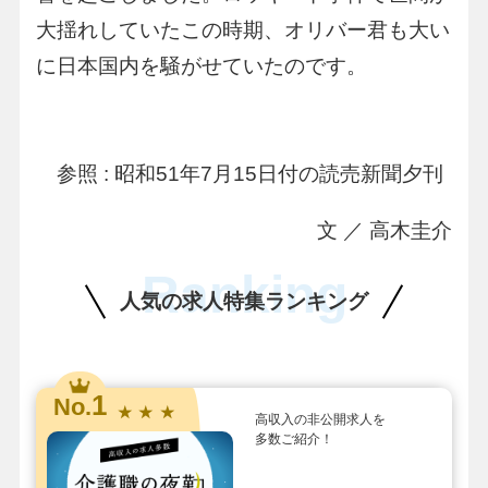
大揺れしていたこの時期、オリバー君も大い
に日本国内を騒がせていたのです。
参照 : 昭和51年7月15日付の読売新聞夕刊
文 ／ 高木圭介
Ranking
人気の求人特集ランキング
1
No.
★ ★ ★
高収入の非公開求人を
多数ご紹介！