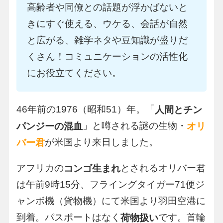
高齢者や同僚との話題が浮かばないと
きにすぐ使える、ウケる、会話が自然
と広がる、雑学ネタや豆知識が盛りだ
くさん！コミュニケーションの活性化
にお役立てください。
46年前の1976（昭和51）年。「
人間とチン
」と噂される謎の生物・
パンジーの混血
オリ
が米国より来日しました。
バー君
アフリカの
とされるオリバー君
コンゴ生まれ
は午前9時15分、フライングタイガー71便ジ
ャンボ機（貨物機）にて米国より羽田空港に
到着。パスポートはなく
です。首輪
荷物扱い