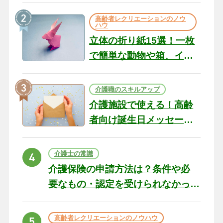
の現場から（22）
高齢者レクリエーションのノウ
ハウ
立体の折り紙15選！一枚
で簡単な動物や箱、イン
テリアになる作品まで
介護職のスキルアップ
介護施設で使える！高齢
者向け誕生日メッセージ
の例文と書き方のポイン
ト
介護士の常識
介護保険の申請方法は？条件や必
要なもの・認定を受けられなかっ
た場合の対処法
高齢者レクリエーションのノウハウ