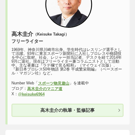
高木圭介
（Keisuke Takagi）
フリーライター
1969年、神奈川県川崎市出身。学生時代はレスリング選手とし
て活躍。93年に東京スポーツ新聞社に入社しプロレスや格闘技
を中心に取材。社会、レジャー担当記者、デスクを経て2014年
9月に退社。現在はフリーライター兼コラムニストとして活動
中。主な著書は『ラテ欄で見る昭和』（マイウェイ出版）、
『新日本プロレス50年物語 第2巻 平成繁栄期編』（ベースボー
ル・マガジン社）など。
Number Web「
」を連載中
スポーツ物見遊山
ブログ：
高木圭介のマニア道
X：
@keisuke6964
高木圭介の執筆・監修記事