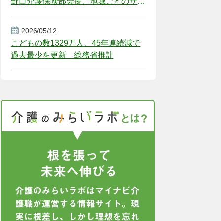
野口介護保険部会長、地域ごとのサー
ビス基盤整備を促す
2026/05/12
こどもの数1329万人、45年連続減で
過去最少を更新 総務省推計