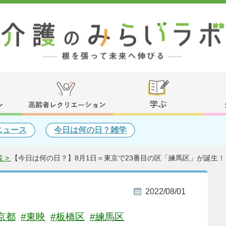
ニュース
今日は何の日？雑学
 >
【今日は何の日？】8月1日＝東京で23番目の区「練馬区」が誕生！（
2022/08/01
京都
#東映
#板橋区
#練馬区