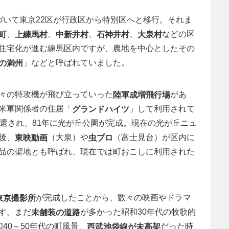
づいて東京22区が行政区から特別区へと移行。それま
、
、
、
、
などの区
町
上練馬村
中新井村
石神井村
大泉村
住宅化が進む練馬区内ですが、農地を中心としたその
」などと呼ばれていました。
の満州
々の特攻機が飛び立っていった
があ
陸軍成増飛行場
米軍関係者の住居「
」して利用されて
グランドハイツ
返還され、81年に光が丘公園が完成。現在の光が丘ニュ
後、
（大泉）や
（富士見台）が区内に
東映動画
虫プロ
品の聖地とも呼ばれ、現在では町おこしに利用された
が完成したことから、数々の映画やドラマ
東京撮影所
す。まだ
が多かった昭和30年代の牧歌的
未舗装の道路
40～50年代の町風景、
だった時
西武池袋線が未高架