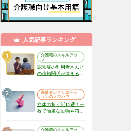
人気記事ランキング
介護職のスキルアッ
プ
認知症の利用者さんと
の信頼関係が深まる声
かけのコツ10選｜認知
症ケアの現場から
高齢者レクリエーシ
（22）
ョンのノウハウ
立体の折り紙15選！一
枚で簡単な動物や箱、
インテリアになる作品
まで
介護職のスキルアッ