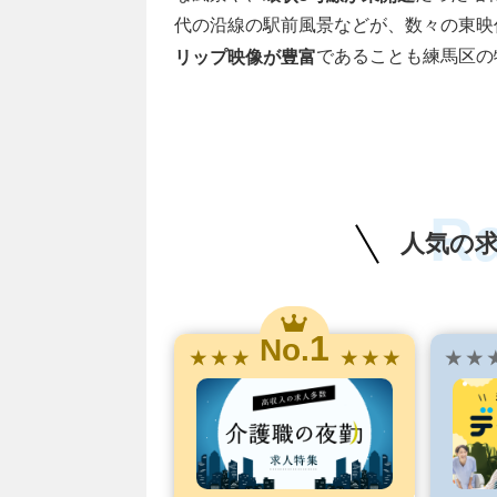
代の沿線の駅前風景などが、数々の東映
であることも練馬区
リップ映像が豊富
R
人気の
1
No.
★ ★ ★
★ ★ ★
★ ★ 