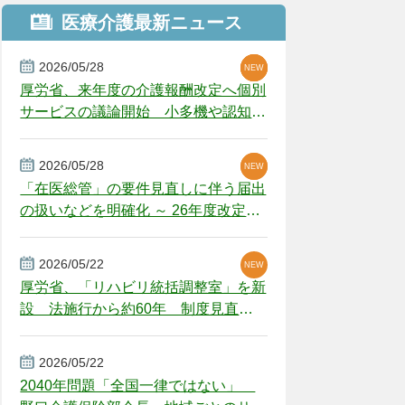
医療介護最新ニュース
2026/05/28
NEW
NEW
NEW
厚労省、来年度の介護報酬改定へ個別
サービスの議論開始 小多機や認知症
GH、厳しい経営環境に危機感
2026/05/28
NEW
NEW
「在医総管」の要件見直しに伴う届出
の扱いなどを明確化 ～ 26年度改定疑
義解釈
2026/05/22
NEW
厚労省、「リハビリ統括調整室」を新
設 法施行から約60年 制度見直し
視野
2026/05/22
2040年問題「全国一律ではない」