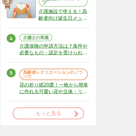
プ
介護施設で使える！高
齢者向け誕生日メッセ
ージの例文と書き方の
ポイント
介護士の常識
介護保険の申請方法は？条件や
必要なもの・認定を受けられな
かった場合の対処法
高齢者レクリエーションのノウ
ハウ
花の折り紙20選！一枚から簡単
に作れる可愛い花や立体・リー
スまで
もっと見る