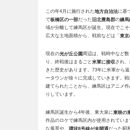
この年4月に施行された
に基
地方自治法
で
だった
の
板橋区の一部
旧北豊島郡
練馬
域が分離して練馬区が誕生。現在でこそ
広大な土地面積から、戦前などは「
東京
現在の
周辺は、戦時中など数
光が丘公園
り、終戦後はまるごと
され、
米軍に接収
きた歴史があります。73年に米軍から
ータウンが徐々に完成していきます。戦
建てられたことから、練馬区はアニメ作
りしています。
練馬区誕生から4年後、東大泉に
東映の
作品のロケで練馬区内が使用されていま
な風景や、
だった昭和
環状8号線が未開通