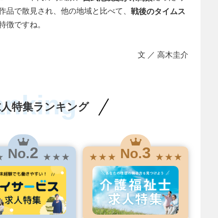
作品で散見され、他の地域と比べて、
戦後のタイムス
の特徴ですね。
文 ／ 高木圭介
anking
求人特集ランキング
2
3
No.
No.
★
★ ★ ★
★ ★ ★
★ ★ ★