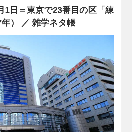
月1日＝東京で23番目の区「練
7年） ／ 雑学ネタ帳