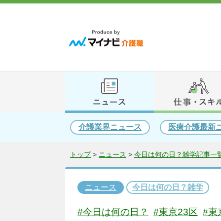
介護業界ニュース
医療介護最新
トップ
>
ニュース
>
今日は何の日？雑学記事一覧
ニュース
今日は何の日？雑学
#今日は何の日？
#東京23区
#東