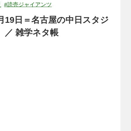
災
#読売ジャイアンツ
月19日＝名古屋の中日スタジ
） ／ 雑学ネタ帳