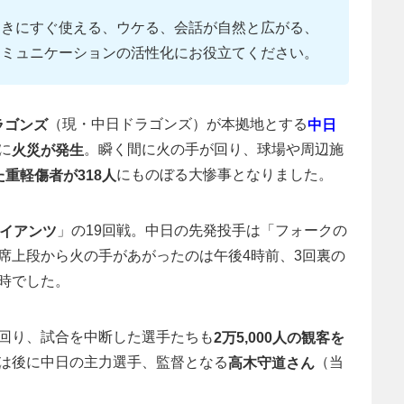
ときにすぐ使える、ウケる、会話が自然と広がる、
コミュニケーションの活性化にお役立てください。
（現・中日ドラゴンズ）が本拠地とする
ラゴンズ
中日
に
。瞬く間に火の手が回り、球場や周辺施
火災が発生
にものぼる大惨事となりました。
重軽傷者が318人
」の19回戦。中日の先発投手は「フォークの
ャイアンツ
席上段から火の手があがったのは午後4時前、3回裏の
時でした。
回り、試合を中断した選手たちも
2万5,000人の観客を
は後に中日の主力選手、監督となる
（当
高木守道さん