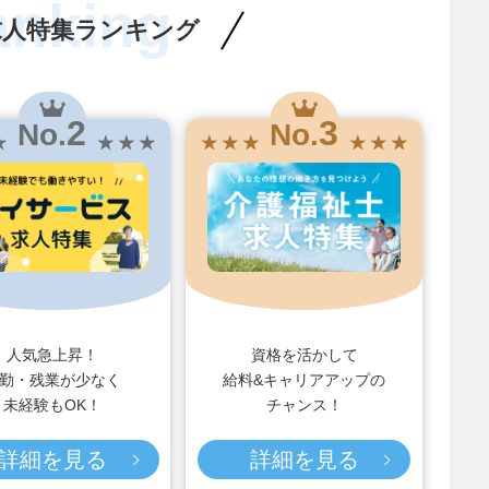
anking
求人特集ランキング
2
3
No.
No.
★
★ ★ ★
★ ★ ★
★ ★ ★
人気急上昇！
資格を活かして
勤・残業が少なく
給料&キャリアアップの
未経験もOK！
チャンス！
詳細を見る
詳細を見る