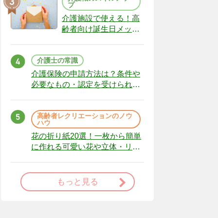
プ
介護施設で使える！高
齢者向け誕生日メッセ
ージの例文と書き方の
ポイント
介護士の常識
介護保険の申請方法は？条件や
必要なもの・認定を受けられな
かった場合の対処法
高齢者レクリエーションのノウ
ハウ
花の折り紙20選！一枚から簡単
に作れる可愛い花や立体・リー
スまで
もっと見る