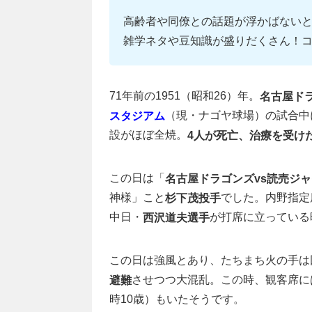
高齢者や同僚との話題が浮かばない
雑学ネタや豆知識が盛りだくさん！
71年前の1951（昭和26）年。
名古屋ド
（現・ナゴヤ球場）の試合中
スタジアム
設がほぼ全焼。
4人が死亡、治療を受けた
この日は「
名古屋ドラゴンズvs読売ジ
神様」こと
でした。内野指定
杉下茂投手
中日・
が打席に立っている
西沢道夫選手
この日は強風とあり、たちまち火の手は
させつつ大混乱。この時、観客席に
避難
時10歳）もいたそうです。