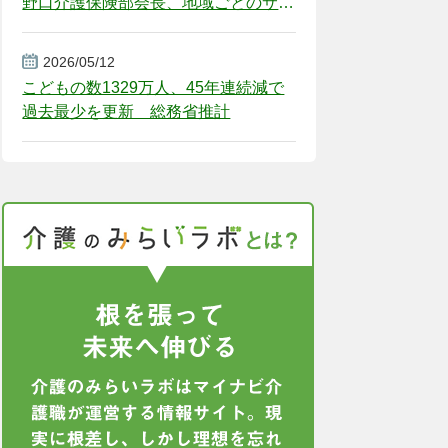
野口介護保険部会長、地域ごとのサー
ビス基盤整備を促す
2026/05/12
こどもの数1329万人、45年連続減で
過去最少を更新 総務省推計