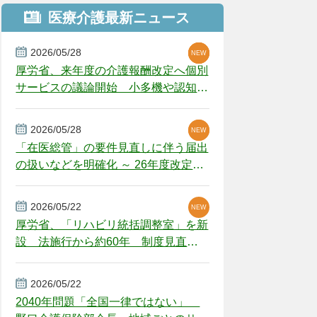
医療介護最新ニュース
2026/05/28
NEW
NEW
NEW
厚労省、来年度の介護報酬改定へ個別
サービスの議論開始 小多機や認知症
GH、厳しい経営環境に危機感
2026/05/28
NEW
NEW
「在医総管」の要件見直しに伴う届出
の扱いなどを明確化 ～ 26年度改定疑
義解釈
2026/05/22
NEW
厚労省、「リハビリ統括調整室」を新
設 法施行から約60年 制度見直し
視野
2026/05/22
2040年問題「全国一律ではない」