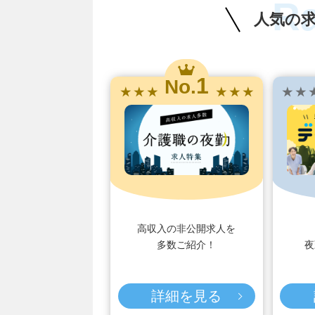
R
人気の
1
No.
★ ★ ★
★ ★ ★
★ ★ 
高収入の非公開求人を
多数ご紹介！
夜
詳細を見る