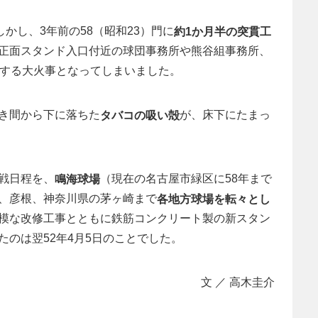
かし、3年前の58（昭和23）門に
約1か月半の突貫工
正面スタンド入口付近の球団事務所や熊谷組事務所、
焼する大火事となってしまいました。
き間から下に落ちた
が、床下にたまっ
タバコの吸い殻
戦日程を、
（現在の名古屋市緑区に58年まで
鳴海球場
、彦根、神奈川県の茅ヶ崎まで
各地方球場を転々とし
模な改修工事とともに鉄筋コンクリート製の新スタン
たのは翌52年4月5日のことでした。
文 ／ 高木圭介