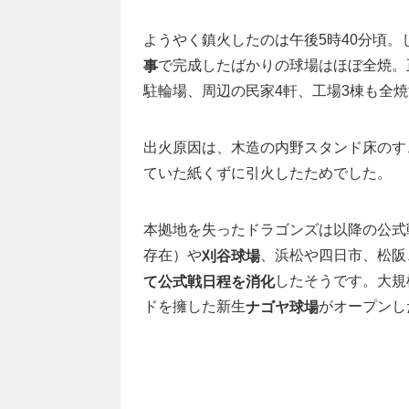
ようやく鎮火したのは午後5時40分頃。し
で完成したばかりの球場はほぼ全焼。
事
駐輪場、周辺の民家4軒、工場3棟も全
出火原因は、木造の内野スタンド床のす
ていた紙くずに引火したためでした。
本拠地を失ったドラゴンズは以降の公式
存在）や
、浜松や四日市、松阪
刈谷球場
したそうです。大規
て公式戦日程を消化
ドを擁した新生
がオープンし
ナゴヤ球場