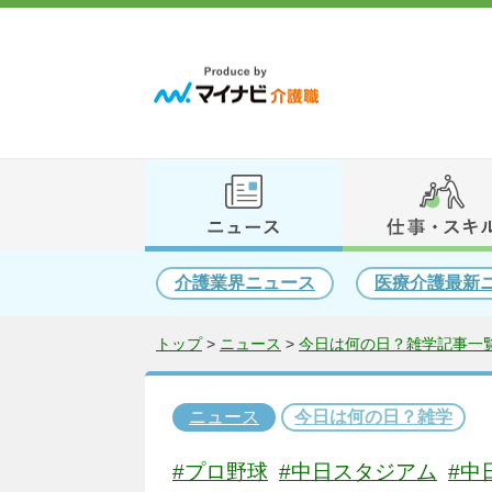
介護業界ニュース
医療介護最新
トップ
>
ニュース
>
今日は何の日？雑学記事一覧
ニュース
今日は何の日？雑学
#プロ野球
#中日スタジアム
#中