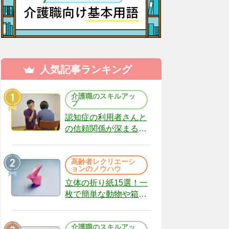
人気記事ランキング
介護職のスキルアッ
プ
認知症の利用者さんと
の信頼関係が深まる声
かけのコツ10選｜認知
症ケアの現場から
高齢者レクリエーシ
（22）
ョンのノウハウ
立体の折り紙15選！一
枚で簡単な動物や箱、
インテリアになる作品
まで
介護職のスキルアッ