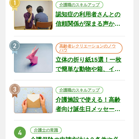
介護職のスキルアップ
認知症の利用者さんとの
信頼関係が深まる声かけ
のコツ10選｜認知症ケア
の現場から（22）
高齢者レクリエーションのノウ
ハウ
立体の折り紙15選！一枚
で簡単な動物や箱、イン
テリアになる作品まで
介護職のスキルアップ
介護施設で使える！高齢
者向け誕生日メッセージ
の例文と書き方のポイン
ト
介護士の常識