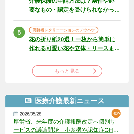
介護保険の申請方法は？条件や必
要なもの・認定を受けられなかっ
た場合の対処法
高齢者レクリエーションのノウハウ
花の折り紙20選！一枚から簡単に
作れる可愛い花や立体・リースま
で
もっと見る
医療介護最新ニュース
2026/05/28
NEW
NEW
NEW
厚労省、来年度の介護報酬改定へ個別サ
ービスの議論開始 小多機や認知症GH、