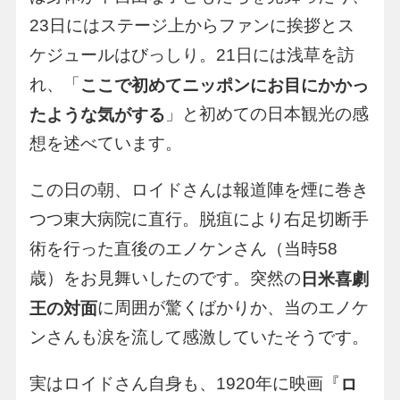
23日にはステージ上からファンに挨拶とス
ケジュールはびっしり。21日には浅草を訪
れ、「
ここで初めてニッポンにお目にかかっ
」と初めての日本観光の感
たような気がする
想を述べています。
この日の朝、ロイドさんは報道陣を煙に巻き
つつ東大病院に直行。脱疽により右足切断手
術を行った直後のエノケンさん（当時58
歳）をお見舞いしたのです。突然の
日米喜劇
に周囲が驚くばかりか、当のエノケ
王の対面
ンさんも涙を流して感激していたそうです。
実はロイドさん自身も、1920年に映画『
ロ