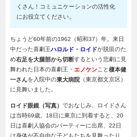
くさん！コミュニケーションの活性化
にお役立てください。
ちょうど60年前の1962（昭和37）年。来日
中だった喜劇王
が脱疽のた
ハロルド・ロイド
め
するという悲劇に見
右足を大腿部から切断
舞われた日本の喜劇王・
こと
エノケン
榎本健
を入院中の
（東京都文京区）
一さん
東大病院
に見舞いました。
でおなじみ、ロイドさん
ロイド眼鏡（写真）
は当時69歳。18日に東京に到着すると、20
日は喜劇人協会のパーティーに出席、22日
は身体が不自由な子どもたちを見舞ったり、