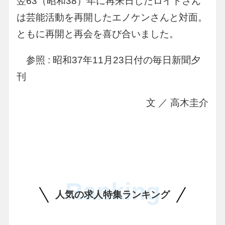
翌63（昭和38）年に再来日したロイドさん
は芸能活動を再開したエノケンさんと対面。
ともに再開と再会を喜び合いました。
参照 : 昭和37年11月23日付の毎日新聞夕
刊
文 ／ 高木圭介
Ranking
人気の求人特集ランキング