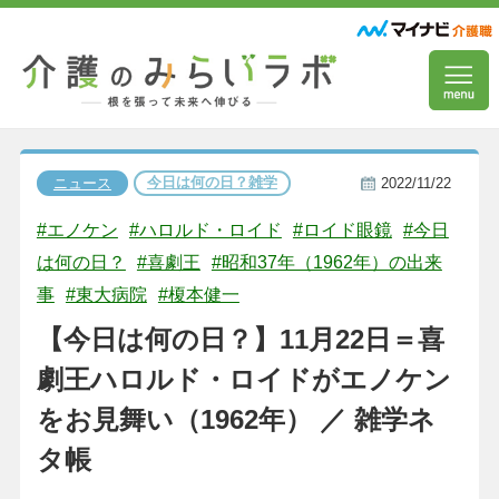
今日は何の日？雑学
ニュース
2022/11/22
#エノケン
#ハロルド・ロイド
#ロイド眼鏡
#今日
は何の日？
#喜劇王
#昭和37年（1962年）の出来
事
#東大病院
#榎本健一
【今日は何の日？】11月22日＝喜
劇王ハロルド・ロイドがエノケン
をお見舞い（1962年） ／ 雑学ネ
タ帳