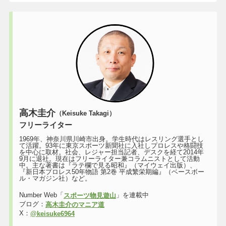
高木圭介
（Keisuke Takagi）
フリーライター
1969年、神奈川県川崎市出身。学生時代はレスリング選手とし
て活躍。93年に東京スポーツ新聞社に入社しプロレスや格闘技
を中心に取材。社会、レジャー担当記者、デスクを経て2014年
9月に退社。現在はフリーライター兼コラムニストとして活動
中。主な著書は『ラテ欄で見る昭和』（マイウェイ出版）、
『新日本プロレス50年物語 第2巻 平成繁栄期編』（ベースボー
ル・マガジン社）など。
Number Web「
」を連載中
スポーツ物見遊山
ブログ：
高木圭介のマニア道
X：
@keisuke6964