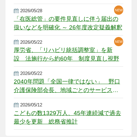
厳しい経営環境に危機感
2026/05/28
NEW
NEW
「在医総管」の要件見直しに伴う届出の
扱いなどを明確化 ～ 26年度改定疑義解釈
2026/05/22
NEW
厚労省、「リハビリ統括調整室」を新
設 法施行から約60年 制度見直し視野
2026/05/22
2040年問題「全国一律ではない」 野口
介護保険部会長、地域ごとのサービス基
盤整備を促す
2026/05/12
こどもの数1329万人、45年連続減で過去
最少を更新 総務省推計