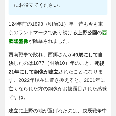
にお役立てください。
124年前の1898（明治31）年。昔も今も東
京のランドマークであり続ける
の
上野公園
西
が除幕されました。
郷隆盛像
西南戦争で敗れ、西郷さんが
49歳にして自
したのは1877（明治10）年のこと。
決
死後
されたことになりま
21年にして銅像が建立
す。2022年現在に置き換えると、2001年に
亡くなられた方の銅像がお披露目された感覚
ですね。
建立に上野の地が選ばれたのは、戊辰戦争中