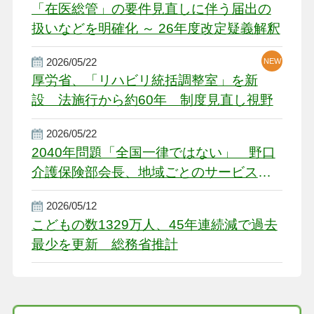
「在医総管」の要件見直しに伴う届出の
扱いなどを明確化 ～ 26年度改定疑義解釈
2026/05/22
NEW
厚労省、「リハビリ統括調整室」を新
設 法施行から約60年 制度見直し視野
2026/05/22
2040年問題「全国一律ではない」 野口
介護保険部会長、地域ごとのサービス基
盤整備を促す
2026/05/12
こどもの数1329万人、45年連続減で過去
最少を更新 総務省推計