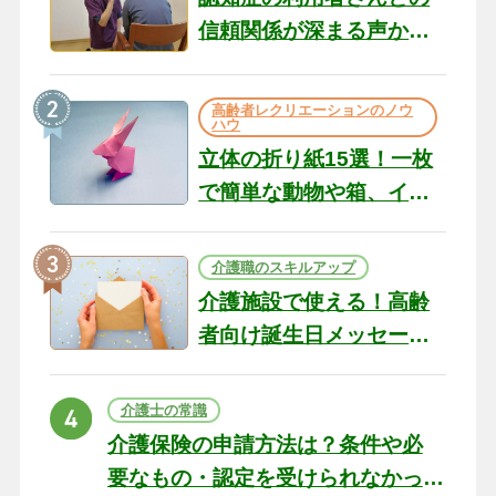
信頼関係が深まる声かけ
のコツ10選｜認知症ケア
の現場から（22）
高齢者レクリエーションのノウ
ハウ
立体の折り紙15選！一枚
で簡単な動物や箱、イン
テリアになる作品まで
介護職のスキルアップ
介護施設で使える！高齢
者向け誕生日メッセージ
の例文と書き方のポイン
ト
介護士の常識
介護保険の申請方法は？条件や必
要なもの・認定を受けられなかっ