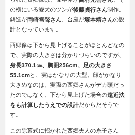
の横にいる愛犬のツンが
制作。
後藤貞行さん
鋳造が
、台座が
の設
岡崎雪聲さん
塚本靖さん
計となっています。
西郷像は下から見上げることがほとんどなの
で、実際の大きさは分かりづらいのですが、
身長370.1㎝、胸囲256cm、足の大きさ
と、実はかなりの大型。顔がかなり
55.1cm
大きめなのは、実際の西郷さんがデカ頭だっ
たのではなく、下から見上げた場合の
遠近法
だからだそうで
をも計算したうえでの設計
す。
この除幕式に招かれた西郷夫人の糸子さん