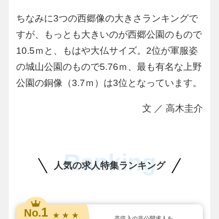
ちなみに3つの西郷像の大きさランキングで
すが、もっとも大きいのが西郷公園のもので
10.5ｍと、もはや大仏サイズ。2位が軍服姿
の城山公園のもので5.76ｍ、最も有名な上野
公園の銅像（3.7ｍ）は3位となっています。
文 ／ 高木圭介
Ranking
人気の求人特集ランキング
1
No.
★ ★ ★
高収入の非公開求人を