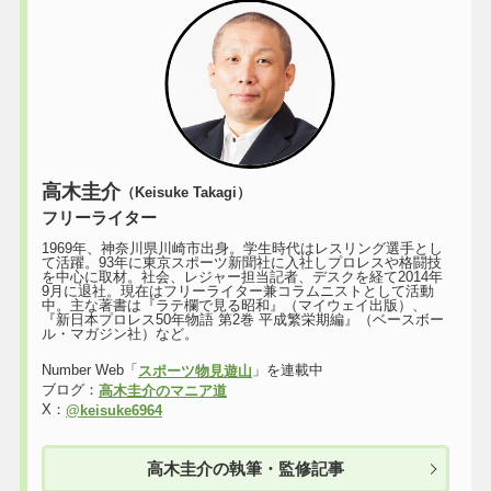
高木圭介
（Keisuke Takagi）
フリーライター
1969年、神奈川県川崎市出身。学生時代はレスリング選手とし
て活躍。93年に東京スポーツ新聞社に入社しプロレスや格闘技
を中心に取材。社会、レジャー担当記者、デスクを経て2014年
9月に退社。現在はフリーライター兼コラムニストとして活動
中。主な著書は『ラテ欄で見る昭和』（マイウェイ出版）、
『新日本プロレス50年物語 第2巻 平成繁栄期編』（ベースボー
ル・マガジン社）など。
Number Web「
」を連載中
スポーツ物見遊山
ブログ：
高木圭介のマニア道
X：
@keisuke6964
高木圭介の執筆・監修記事