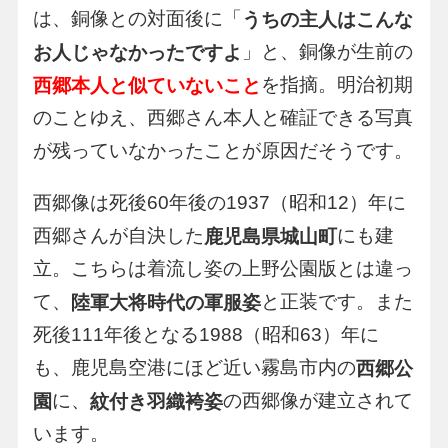
は、銅像との対面後に「
うちの主人はこんな
」と、銅像が生前の
お人じゃなかったですよ
を指摘。明治初期
西郷本人と似ていないこと
のことゆえ、西郷さん本人と確証できる写真
が残っていなかったことが原因だそうです。
西郷像は死後60年後の1937（昭和12）年に
西郷さんが自決した
にも建
鹿児島県城山町
立。こちらは着流し姿の上野公園版とは違っ
て、
と正装です。また
陸軍大将時代の軍服姿
死後111年後となる1988（昭和63）年に
も、鹿児島空港にほど近い霧島市内の
西郷公
に、
の西郷像が建立されて
園
紋付き羽織袴姿
います。