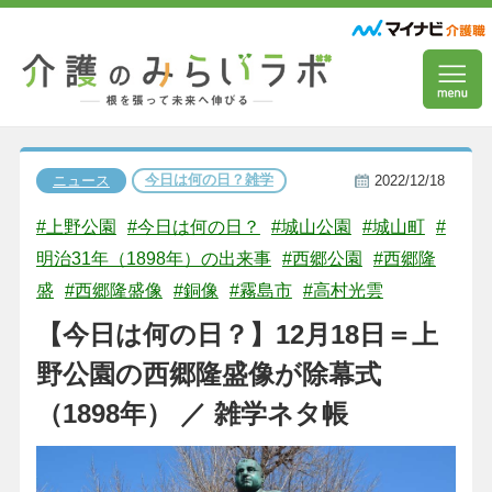
今日は何の日？雑学
ニュース
2022/12/18
#上野公園
#今日は何の日？
#城山公園
#城山町
#
明治31年（1898年）の出来事
#西郷公園
#西郷隆
盛
#西郷隆盛像
#銅像
#霧島市
#高村光雲
【今日は何の日？】12月18日＝上
野公園の西郷隆盛像が除幕式
（1898年） ／ 雑学ネタ帳