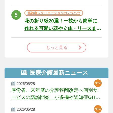
た場合の対処法
高齢者レクリエーションのノウハウ
花の折り紙20選！一枚から簡単に
作れる可愛い花や立体・リースま
で
もっと見る
医療介護最新ニュース
2026/05/28
NEW
NEW
NEW
厚労省、来年度の介護報酬改定へ個別サ
ービスの議論開始 小多機や認知症GH、
厳しい経営環境に危機感
2026/05/28
NEW
NEW