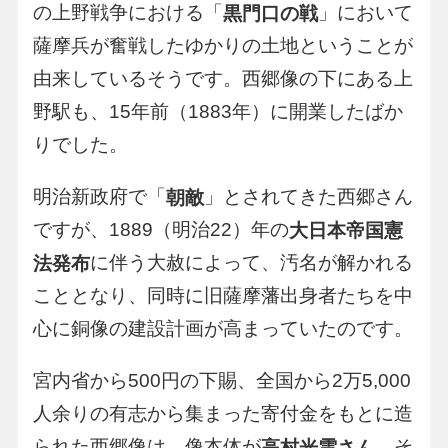
の上野戦争における「
」において
黒門口の戦
薩摩兵が奮戦したゆかりの土地ということが
由来しているそうです。西郷像の下にある上
野駅も、15年前（1883年）に開業したばか
りでした。
明治新政府で「
」とされてきた西郷さん
朝敵
ですが、1889（明治22）年の
大日本帝国憲
に伴う大赦によって、汚名が解かれる
法発布
こととなり、同時に旧薩摩藩出身者たちを中
心に銅像の建設計画が高まっていたのです。
宮内省から500円の下賜、全国から2万5,000
人余りの有志から集まった寄付金をもとに造
られた西郷像は、像本体が
、そ
高村光雲さん