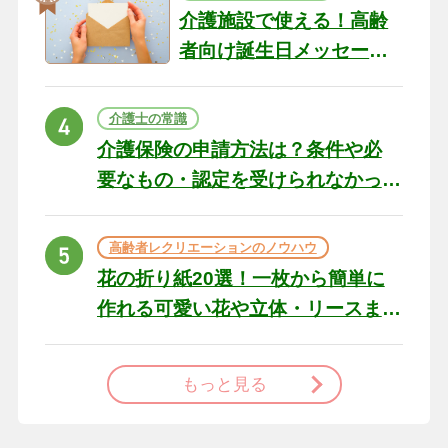
介護施設で使える！高齢
者向け誕生日メッセージ
の例文と書き方のポイン
ト
介護士の常識
介護保険の申請方法は？条件や必
要なもの・認定を受けられなかっ
た場合の対処法
高齢者レクリエーションのノウハウ
花の折り紙20選！一枚から簡単に
作れる可愛い花や立体・リースま
で
もっと見る