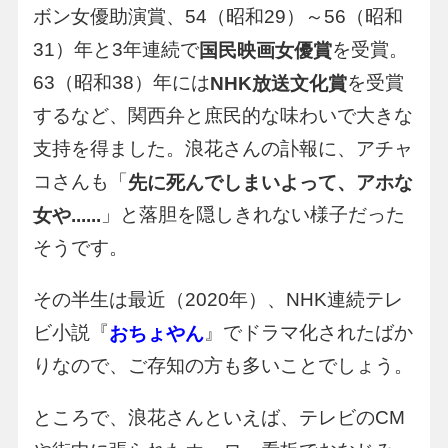
ボン女優助演賞、54（昭和29）～56（昭和
31）年と3年連続で
を受賞。
国民映画女優賞
63（昭和38）年には
を受賞
NHK放送文化賞
するなど、関西弁と庶民的な味わいで大きな
支持を得ました。浪花さんの訃報に、アチャ
コさんも「
先に死んでしまいよって、アホな
」と落胆を隠しきれない様子だった
女や......
そうです。
その半生は最近（2020年）、NHK連続テレ
ビ小説『
』でドラマ化されたばか
おちょやん
りなので、ご存知の方も多いことでしょう。
ところで、浪花さんといえば、テレビのCM