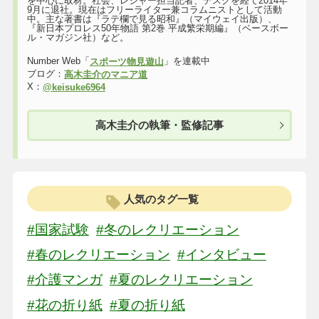
を中心に取材。社会、レジャー担当記者、デスクを経て2014年
9月に退社。現在はフリーライター兼コラムニストとして活動
中。主な著書は『ラテ欄で見る昭和』（マイウェイ出版）、
『新日本プロレス50年物語 第2巻 平成繁栄期編』（ベースボー
ル・マガジン社）など。
Number Web「
」を連載中
スポーツ物見遊山
ブログ：
高木圭介のマニア道
X：
@keisuke6964
高木圭介の執筆・監修記事
人気のタグ一覧
#国家試験
#冬のレクリエーション
#春のレクリエーション
#インタビュー
#介護マンガ
#夏のレクリエーション
#花の折り紙
#夏の折り紙