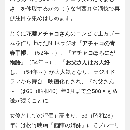
」を体現するかのような関西弁や演技で再
さ
び注目を集めはじめます。
とくに
のコンビで上方ブー
花菱アチャコさん
ムを作り上げたNHKラジオ『
アチャコの青
』（52年～）、『
春手帳
アチャコほろにが
』（54年～）、『
物語
お父さんはお人好
』（54年～）が大人気となり、ラジオド
し
ラマから舞台、映画化もされ、『お父さん
～』は65（昭和40）年3月まで
も放
全500回
送が続くことに。
女優としての評価も高まり、53（昭和28）
年には松竹映画『
』にてブルーリ
西陣の姉妹