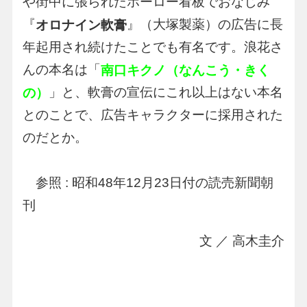
や街中に張られたホーロー看板でおなじみ
『
』（大塚製薬）の広告に長
オロナイン軟膏
年起用され続けたことでも有名です。浪花さ
んの本名は「
南口キクノ（なんこう・きく
」と、軟膏の宣伝にこれ以上はない本名
の）
とのことで、広告キャラクターに採用された
のだとか。
参照 : 昭和48年12月23日付の読売新聞朝
刊
文 ／ 高木圭介