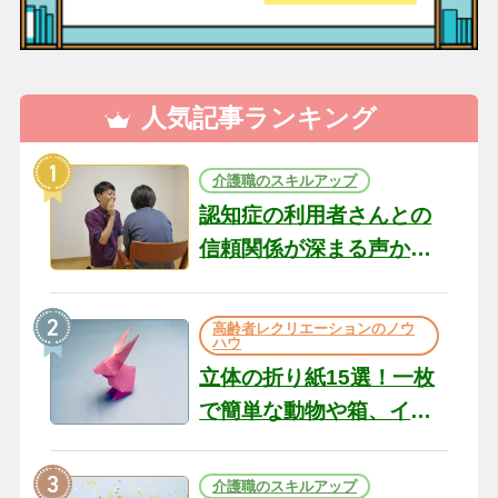
人気記事ランキング
介護職のスキルアップ
認知症の利用者さんとの
信頼関係が深まる声かけ
のコツ10選｜認知症ケア
の現場から（22）
高齢者レクリエーションのノウ
ハウ
立体の折り紙15選！一枚
で簡単な動物や箱、イン
テリアになる作品まで
介護職のスキルアップ