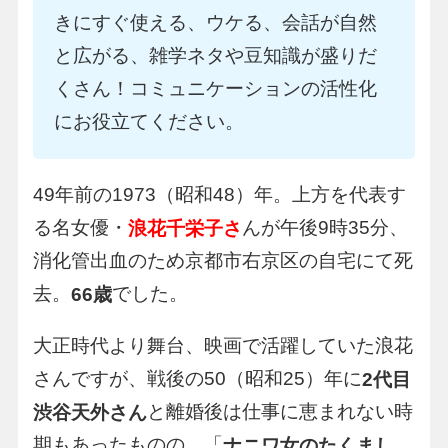
きにすぐ使える、ウケる、会話が自然
と広がる、雑学ネタや豆知識が盛りだ
くさん！コミュニケーションの活性化
にお役立てください。
49年前の1973（昭和48）年。上方を代表す
る名女優・
んが午後9時35分、
浪花千栄子さ
消化管出血のため京都市右京区の自宅にて死
去。
でした。
66歳
大正時代より舞台、映画で活躍していた浪花
さんですが、戦後の50（昭和25）年に
2代目
と離婚後は仕事に恵まれない時
渋谷天外さん
期もあったものの、「
ナニワ女のたくまし