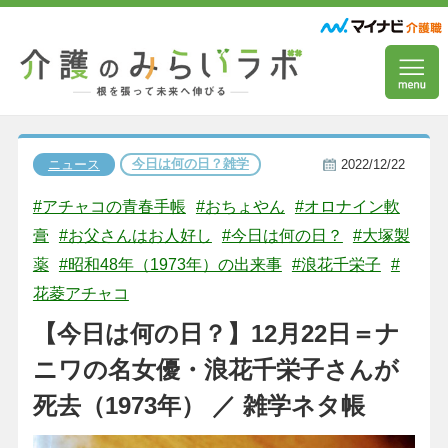
今日は何の日？雑学
ニュース
2022/12/22
#アチャコの青春手帳
#おちょやん
#オロナイン軟
膏
#お父さんはお人好し
#今日は何の日？
#大塚製
薬
#昭和48年（1973年）の出来事
#浪花千栄子
#
花菱アチャコ
【今日は何の日？】12月22日＝ナ
ニワの名女優・浪花千栄子さんが
死去（1973年） ／ 雑学ネタ帳