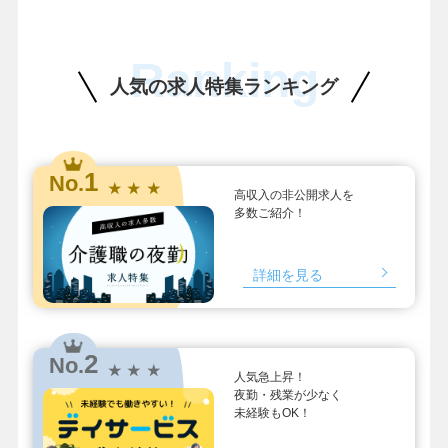
Ranking
人気の求人特集ランキング
1
No.
★ ★ ★
高収入の非公開求人を
多数ご紹介！
詳細を見る
2
No.
★ ★ ★
人気急上昇！
夜勤・残業が少なく
未経験もOK！